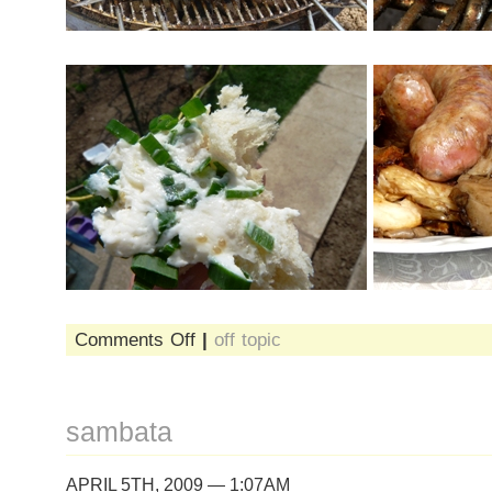
on
Comments Off
|
off topic
la
cornu
sambata
APRIL 5TH, 2009 — 1:07AM