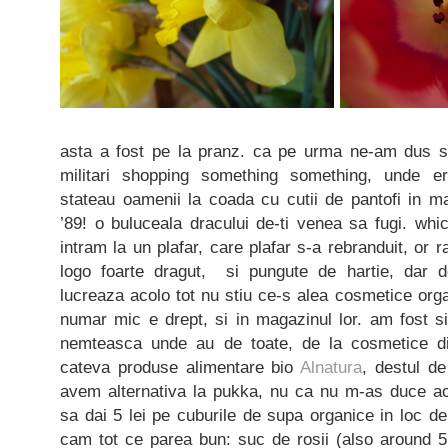
asta a fost pe la pranz. ca pe urma ne-am dus si
militari shopping something something, unde e
stateau oamenii la coada cu cutii de pantofi in m
’89! o buluceala dracului de-ti venea sa fugi. whi
intram la un plafar, care plafar s-a rebranduit, or r
logo foarte dragut, si pungute de hartie, dar d
lucreaza acolo tot nu stiu ce-s alea cosmetice orga
numar mic e drept, si in magazinul lor. am fost s
nemteasca unde au de toate, de la cosmetice di
cateva produse alimentare bio
Alnatura
, destul de
avem alternativa la pukka, nu ca nu m-as duce ac
sa dai 5 lei pe cuburile de supa organice in loc 
cam tot ce parea bun: suc de rosii (also around 5 