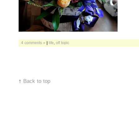
4 comments »
|
life
,
off topic
↑
Back to top