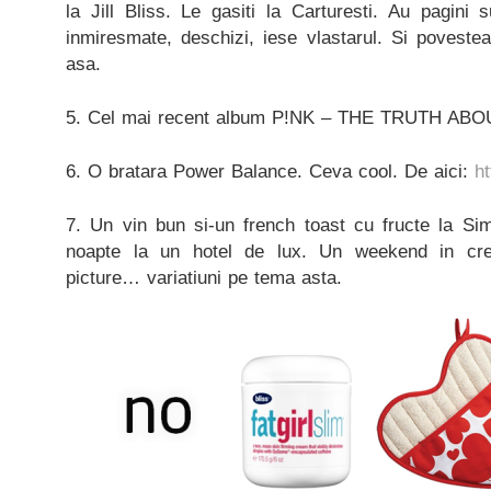
la Jill Bliss. Le gasiti la Carturesti. Au pagini s
inmiresmate, deschizi, iese vlastarul. Si povestea
asa.
5. Cel mai recent album P!NK – THE TRUTH AB
6. O bratara Power Balance. Ceva cool. De aici:
h
7. Un vin bun si-un french toast cu fructe la S
noapte la un hotel de lux. Un weekend in crei
picture… variatiuni pe tema asta.