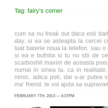
Tag: fairy’s corner
cum sa nu freak out daca esti barb
day. si ea se asteapta la cercei c
luat baterie noua la telefon. sau o 
si ea e bufnita si tu nu stii de ce
scarboshit maxim de aceasta pseu
numai in sinea ta. ca in realitate
nimic. adica poti, dar s-ar putea sa
ma’ friend. te voi ajuta sa supravie
FEBRUARY 7TH, 2013 — 4:37PM