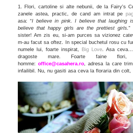
1. Flori, cartoline si alte nebunii, de la Fairy’s 
zanele astea, practic, de cand am intrat pe
pa
asa: “
I believe in pink. I believe that laughing i
believe that happy girls are the prettiest girls.
”
sister! Am zis eu, si-am purces sa vizionez cate
m-au facut sa oftez. In special buchetul rosu cu fu
numele lui, foarte inspirat,
Big Love
. Asa ceva… 
dragoste mare. Foarte faine flori,
homme:
office@casahera.ro
, adresa la care tri
infailibil. Nu, nu gasiti asa ceva la floraria din colt