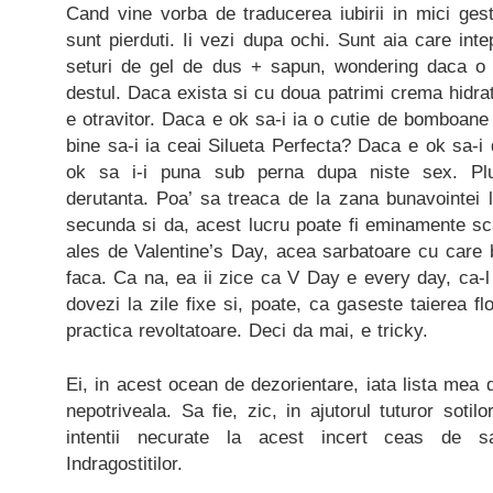
Cand vine vorba de traducerea iubirii in mici gest
sunt pierduti. Ii vezi dupa ochi. Sunt aia care int
seturi de gel de dus + sapun, wondering daca o 
destul. Daca exista si cu doua patrimi crema hidrat
e otravitor. Daca e ok sa-i ia o cutie de bomboane
bine sa-i ia ceai Silueta Perfecta? Daca e ok sa-i
ok sa i-i puna sub perna dupa niste sex. Pl
derutanta. Poa’ sa treaca de la zana bunavointei la
secunda si da, acest lucru poate fi eminamente sc
ales de Valentine’s Day, acea sarbatoare cu care 
faca. Ca na, ea ii zice ca V Day e every day, ca-l
dovezi la zile fixe si, poate, ca gaseste taierea flo
practica revoltatoare. Deci da mai, e tricky.
Ei, in acest ocean de dezorientare, iata lista mea 
nepotriveala. Sa fie, zic, in ajutorul tuturor sotilo
intentii necurate la acest incert ceas de s
Indragostitilor.