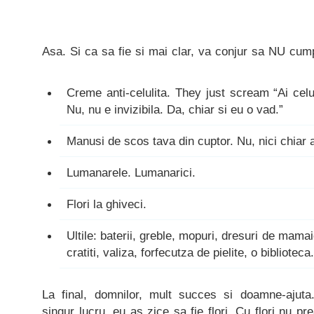
Asa. Si ca sa fie si mai clar, va conjur sa NU cump
Creme anti-celulita. They just scream “Ai celuli
Nu, nu e invizibila. Da, chiar si eu o vad.”
Manusi de scos tava din cuptor. Nu, nici chiar 
Lumanarele. Lumanarici.
Flori la ghiveci.
Ultile: baterii, greble, mopuri, dresuri de mama
cratiti, valiza, forfecutza de pielite, o biblioteca.
La final, domnilor, mult succes si doamne-ajuta
singur lucru, eu as zice sa fie flori. Cu flori nu p