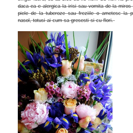
daca ea e alergica la irisi sau vomita de la miros 
piele de la tuberoze sau freziile o ametesc la 
nasol, totusi ai cum sa gresesti si cu flori.