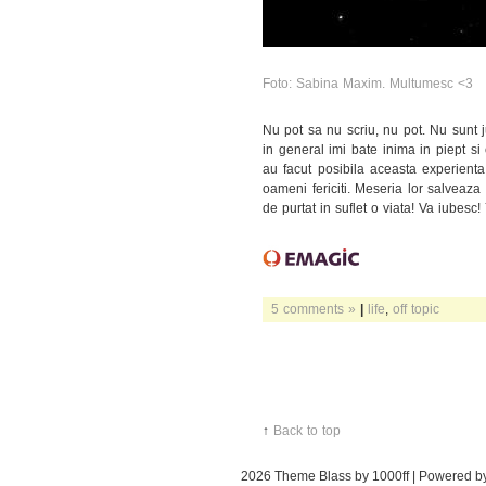
Foto: Sabina Maxim. Multumesc <3
Nu pot sa nu scriu, nu pot. Nu sunt j
in general imi bate inima in piept si
au facut posibila aceasta experienta
oameni fericiti. Meseria lor salveaza 
de purtat in suflet o viata! Va iubes
5 comments »
|
life
,
off topic
↑
Back to top
2026
Theme Blass by 1000ff | Powered 