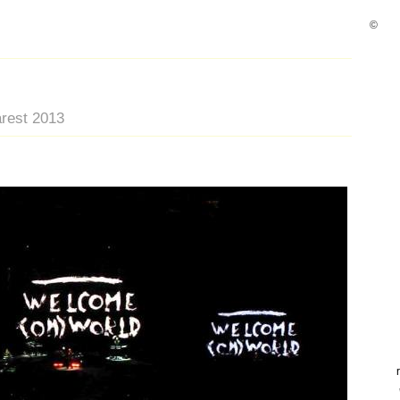
©
arest 2013