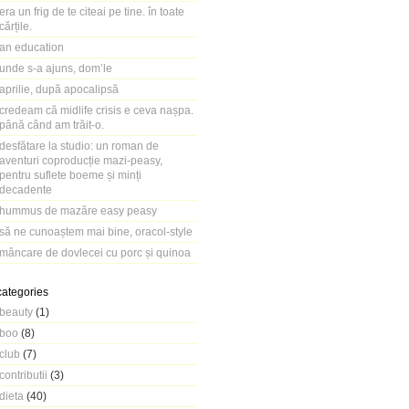
era un frig de te citeai pe tine. în toate
cărțile.
an education
unde s-a ajuns, dom’le
aprilie, după apocalipsă
credeam că midlife crisis e ceva nașpa.
până când am trăit-o.
desfătare la studio: un roman de
aventuri coproducție mazi-peasy,
pentru suflete boeme și minți
decadente
hummus de mazăre easy peasy
să ne cunoaștem mai bine, oracol-style
mâncare de dovlecei cu porc și quinoa
categories
beauty
(1)
boo
(8)
club
(7)
contributii
(3)
dieta
(40)