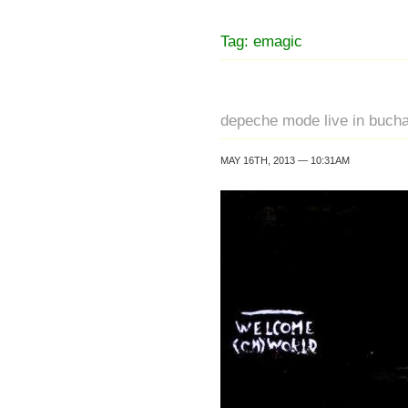
Tag: emagic
depeche mode live in buch
MAY 16TH, 2013 — 10:31AM