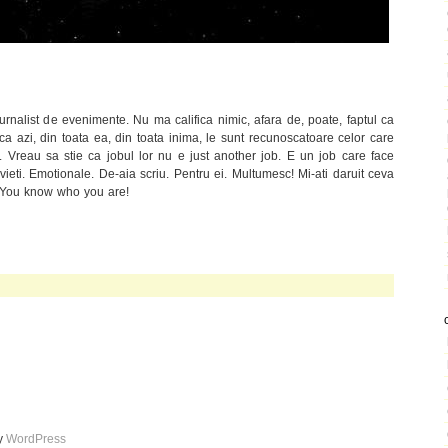
urnalist de evenimente. Nu ma califica nimic, afara de, poate, faptul ca
 ca azi, din toata ea, din toata inima, le sunt recunoscatoare celor care
. Vreau sa stie ca jobul lor nu e just another job. E un job care face
vieti. Emotionale. De-aia scriu. Pentru ei. Multumesc! Mi-ati daruit ceva
c! You know who you are!
by
WordPress