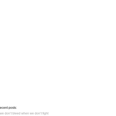
recent posts:
we don’t bleed when we don’t fight