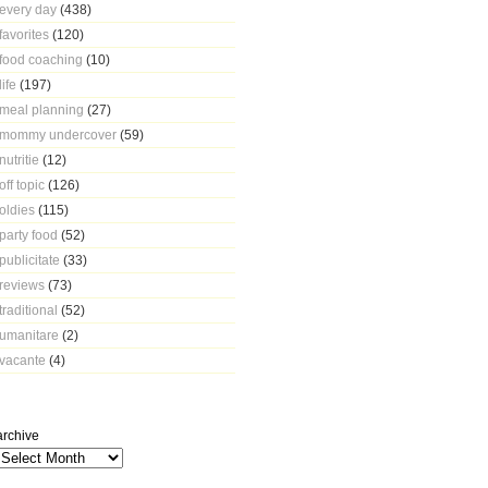
every day
(438)
favorites
(120)
food coaching
(10)
life
(197)
meal planning
(27)
mommy undercover
(59)
nutritie
(12)
off topic
(126)
oldies
(115)
party food
(52)
publicitate
(33)
reviews
(73)
traditional
(52)
umanitare
(2)
vacante
(4)
archive