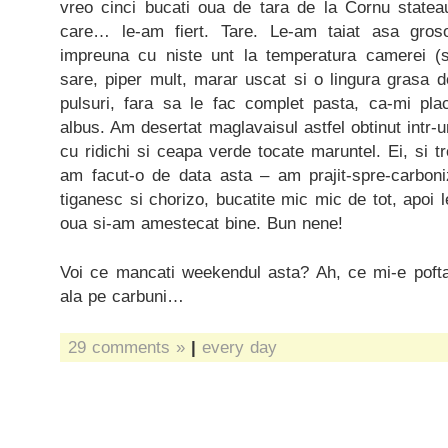
vreo cinci bucati oua de tara de la Cornu stateau
care… le-am fiert. Tare. Le-am taiat asa gros
impreuna cu niste unt la temperatura camerei (s
sare, piper mult, marar uscat si o lingura grasa 
pulsuri, fara sa le fac complet pasta, ca-mi pl
albus. Am desertat maglavaisul astfel obtinut intr-
cu ridichi si ceapa verde tocate maruntel. Ei, si 
am facut-o de data asta – am prajit-spre-carboni
tiganesc si chorizo, bucatite mic mic de tot, apoi 
oua si-am amestecat bine. Bun nene!
Voi ce mancati weekendul asta? Ah, ce mi-e pofta
ala pe carbuni…
29 comments »
|
every day