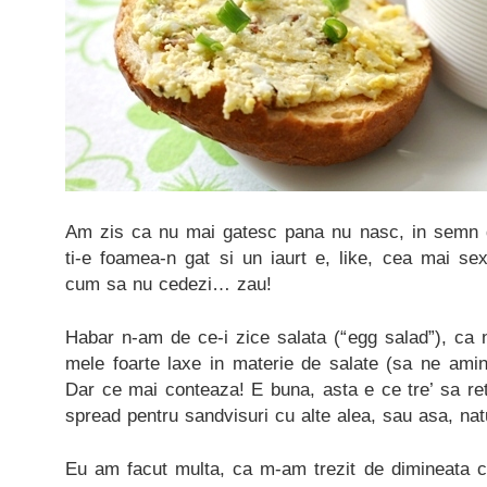
Am zis ca nu mai gatesc pana nu nasc, in semn d
ti-e foamea-n gat si un iaurt e, like, cea mai sexy
cum sa nu cedezi… zau!
Habar n-am de ce-i zice salata (“egg salad”), ca 
mele foarte laxe in materie de salate (sa ne am
Dar ce mai conteaza! E buna, asta e ce tre’ sa re
spread pentru sandvisuri cu alte alea, sau asa, natu
Eu am facut multa, ca m-am trezit de dimineata cu