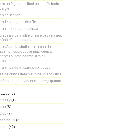
era un frig de te citeai pe tine. în toate
cărțile.
an education
unde s-a ajuns, dom’le
aprilie, după apocalipsă
credeam că midlife crisis e ceva nașpa.
până când am trăit-o.
desfătare la studio: un roman de
aventuri coproducție mazi-peasy,
pentru suflete boeme și minți
decadente
hummus de mazăre easy peasy
să ne cunoaștem mai bine, oracol-style
mâncare de dovlecei cu porc și quinoa
categories
beauty
(1)
boo
(8)
club
(7)
contributii
(3)
dieta
(40)