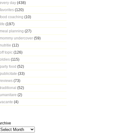
every day
(438)
favorites
(120)
food coaching
(10)
life
(197)
meal planning
(27)
mommy undercover
(59)
nutritie
(12)
off topic
(126)
oldies
(115)
party food
(52)
publicitate
(33)
reviews
(73)
traditional
(52)
umanitare
(2)
vacante
(4)
archive