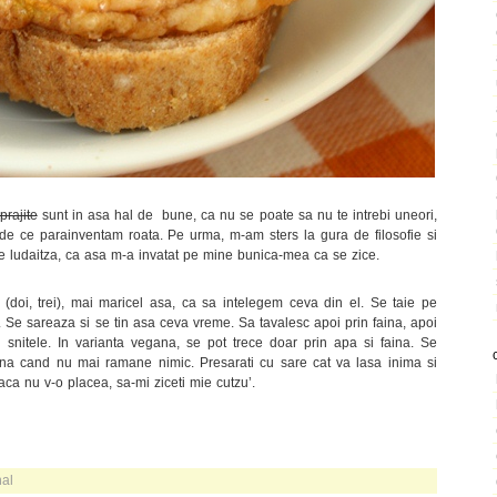
 prajite
sunt in asa hal de bune, ca nu se poate sa nu te intrebi uneori,
 de ce parainventam roata. Pe urma, m-am sters la gura de filosofie si
 ludaitza, ca asa m-a invatat pe mine bunica-mea ca se zice.
(doi, trei), mai maricel asa, ca sa intelegem ceva din el. Se taie pe
zii. Se sareaza si se tin asa ceva vreme. Sa tavalesc apoi prin faina, apoi
 snitele. In varianta vegana, se pot trece doar prin apa si faina. Se
na cand nu mai ramane nimic. Presarati cu sare cat va lasa inima si
aca nu v-o placea, sa-mi ziceti mie cutzu’.
nal