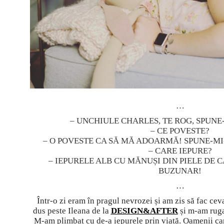
…
– UNCHIULE CHARLES, TE ROG, SPUNE
– CE POVESTE?
– O POVESTE CA SĂ MĂ ADOARMĂ! SPUNE-MI-
– CARE IEPURE?
– IEPURELE ALB CU MĂNUȘI DIN PIELE DE C
BUZUNAR!
…
Într-o zi eram în pragul nevrozei și am zis să fac c
dus peste Ileana de la
DESIGN&AFTER
și m-am ruga
M-am plimbat cu de-a iepurele prin viață. Oamenii c