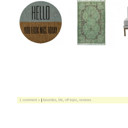
1 comment »
|
favorites
,
life
,
off topic
,
reviews