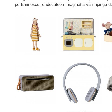
pe Eminescu, oridecâteori imaginația vă împinge do