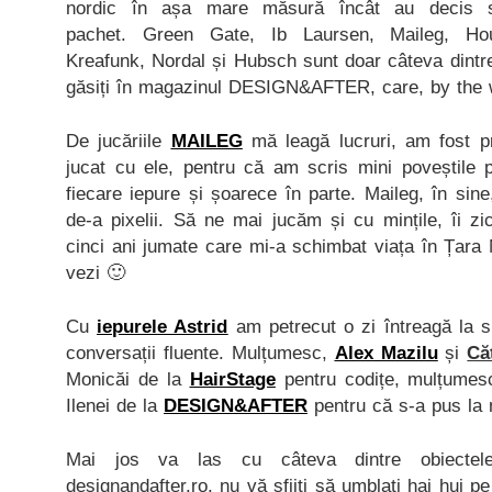
nordic în așa mare măsură încât au decis 
pachet. Green Gate, Ib Laursen, Maileg, Hou
Kreafunk, Nordal și Hubsch sunt doar câteva dintre
găsiți în magazinul DESIGN&AFTER, care, by the wa
De jucăriile
MAILEG
mă leagă lucruri, am fost pr
jucat cu ele, pentru că am scris mini poveștile 
fiecare iepure și șoarece în parte. Maileg, în sine
de-a pixelii. Să ne mai jucăm și cu mințile, îi zic
cinci ani jumate care mi-a schimbat viața în Țara M
vezi 🙂
Cu
iepurele Astrid
am petrecut o zi întreagă la s
conversații fluente. Mulțumesc,
Alex Mazilu
și
Că
Monicăi de la
HairStage
pentru codițe, mulțume
Ilenei de la
DESIGN&AFTER
pentru că s-a pus la
Mai jos va las cu câteva dintre obiectel
designandafter.ro, nu vă sfiiți să umblați hai hui p