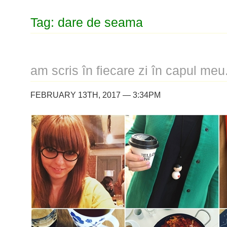
Tag: dare de seama
am scris în fiecare zi în capul meu
FEBRUARY 13TH, 2017 — 3:34PM