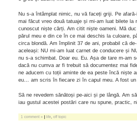
Nu s-a întâmplat nimic, nu vă faceți griji. Pe afară
mai făcut vreo două tatuaje și mi-am luat bilete la
cunoscut niște cărți. Am citit niște oameni. Mă duc 
părul meu e din ce în ce mai deschis la culoare, p
circa blondă. Am împlinit 37 de ani, probabil că de
aceleași: NU mi-am luat carnet de conducere și N
nu s-a schimbat. Doar eu. Eu. Așa de tare m-am s
dacă nu cumva ar fi trebuit să documentez mai fid
ne aducem cu toții aminte de ea peste încă niște a
eu… am scris în fiecare zi în capul meu. A fost un
Să ne revedem sănătoși pe-aici și pe lângă. Am să 
iau gustul acestei postări care nu spune, practic, n
1 comment »
|
life
,
off topic