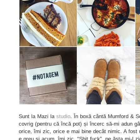
Sunt la Mazi la
studio
. În boxă cântă Mumford & So
covrig (pentru că încă pot) și încerc să-mi adun gâ
orice, îmi zic, orice e mai bine decât nimic. A fost
e greu și acum, îmi zic. “Shit fuck”, pe ăsta mi-l z