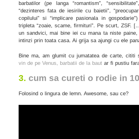
barbatilor (pe langa “romantism”, “sensibilitate”
“dezinteres fata de iesirile cu baietii”, “preocup
copilului” si “implicare pasionala in gospodarie”
tripleta “zoaie, scame, firmituri”. Pe scurt, ZSF. [
un sandvici, mai bine iei cu mana ta niste paine, 
intinzi prin toata casa. Ai grija sa ajungi cu ele pan
Bine ma, am glumit cu jumatatea de carte, cititi s
vin de pe Venus, barbatii de la baut
ar fi pustiu far
3.
cum sa cureti o rodie in 
Folosind o lingura de lemn. Awesome, sau ce?