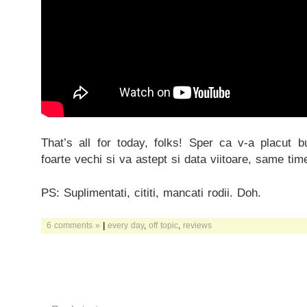
That’s all for today, folks! Sper ca v-a placut bu
foarte vechi si va astept si data viitoare, same ti
PS: Suplimentati, cititi, mancati rodii. Doh.
6 comments »
|
every day
,
off topic
,
reviews