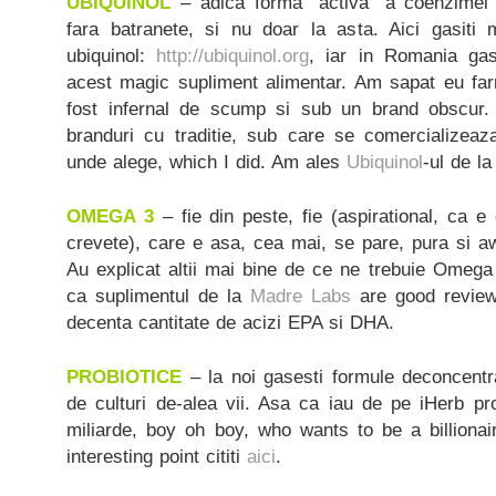
UBIQUINOL
– adica forma “activa” a coenzimei Q
fara batranete, si nu doar la asta. Aici gasiti 
ubiquinol:
http://ubiquinol.org
, iar in Romania gas
acest magic supliment alimentar. Am sapat eu farm
fost infernal de scump si sub un brand obscur
branduri cu traditie, sub care se comercializeaz
unde alege, which I did. Am ales
Ubiquinol
-ul de la
OMEGA 3
– fie din peste, fie (aspirational, ca e
crevete), care e asa, cea mai, se pare, pura si
Au explicat altii mai bine de ce ne trebuie Omega
ca suplimentul de la
Madre Labs
are good review
decenta cantitate de acizi EPA si DHA.
PROBIOTICE
– la noi gasesti formule deconcentra
de culturi de-alea vii. Asa ca iau de pe iHerb pr
miliarde, boy oh boy, who wants to be a billionai
interesting point cititi
aici
.