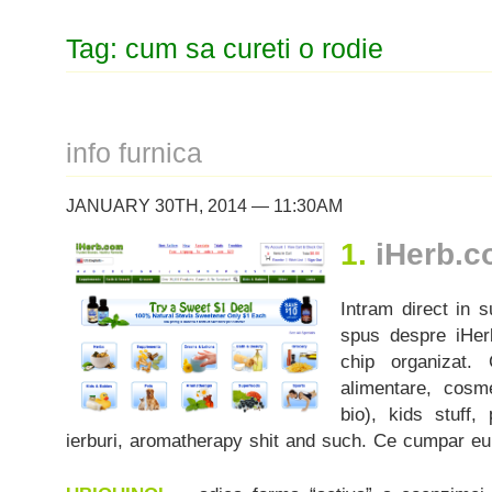
Tag: cum sa cureti o rodie
info furnica
JANUARY 30TH, 2014 — 11:30AM
1.
iHerb.c
Intram direct in s
spus despre iHer
chip organizat.
alimentare, cosm
bio), kids stuff, 
ierburi, aromatherapy shit and such. Ce cumpar eu