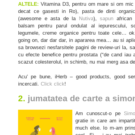
ALTELE:
Vitamina D3, pentru om mare si om mic (
decat ce gasesti in Ro), pasta de dinti organ
(awesome e asta de la
Nutiva
),
sapun
african 
balsam pentru parul ondulat al iepurescului, so
legumele, creme organice pentru toate cele… ok,
going on, dar dar dar, in apararea mea… au si apli
sa browsezi nesfarsitele pagini de review-uri la, sa
cu efecte benefice pentru prostata (“de cand iau
scazut colesterolul, in schimb, nu mai merg asa de
Acu’ pe bune, iHerb – good products, good serv
incercati.
Click click
!
2.
jumatatea de carte a simo
Am cunoscut-o pe
Sim
gratie in care am imparti
much else. Io m-am prins