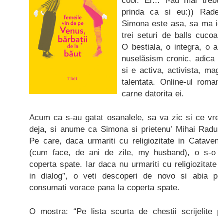
cool. Ei… i-au mai treb
prinda ca si eu:)) Rad
Simona este asa, sa ma ie
trei seturi de balls cuco
O bestiala, o integra, o
nuselăsism cronic, adica
si e activa, activista, mag
talentata. Online-ul rom
carne datorita ei.
Acum ca s-au gatat osanalele, sa va zic si ce vre
deja, si anume ca Simona si prietenu’ Mihai Radu
Pe care, daca urmariti cu religiozitate in Catavenc
(cum face, de ani de zile, my husband), o s-o
coperta spate. Iar daca nu urmariti cu religiozitate
in dialog”, o veti descoperi de novo si abia
consumati vorace pana la coperta spate.
O mostra: “Pe lista scurta de chestii scrijelite 