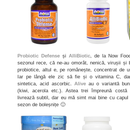
Probiotic Defense
și
AlliBiotic
, de la Now Food
sezonul rece, că ne-au omorât, nenică, virușii și 
probiotice, altul e, pe românește, concentrat de 
Iar pe lângă ele zic să fie și o vitamina C, da
sintetica, acid ascorbic.
Alive
au o variantă bun
(kiwi, acerola etc.). Astea trei împreună costă
livrează subtil, dar eu mă simt mai bine cu capul
sezon de boleșnițe 🙂