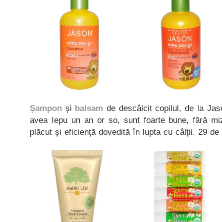
Șampon
și
balsam
de descâlcit copilul, de la Ja
avea Iepu un an or so, sunt foarte bune, fără miz
plăcut și eficiență dovedită în lupta cu câlții. 29 de