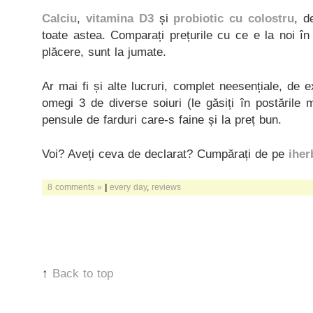
Calciu
,
vitamina D3
și
probiotic cu colostru
, d
toate astea. Comparați prețurile cu ce e la noi în 
plăcere, sunt la jumate.
Ar mai fi și alte lucruri, complet neesențiale, de
omegi 3 de diverse soiuri (le găsiți în postările 
pensule de farduri care-s faine și la preț bun.
Voi? Aveți ceva de declarat? Cumpărați de pe
iher
8 comments »
|
every day
,
reviews
↑
Back to top