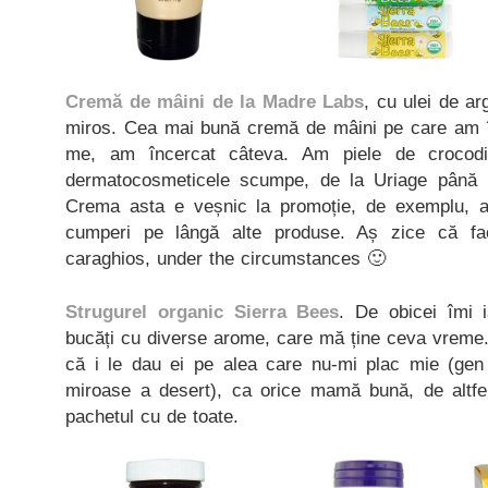
Cremă de mâini de la Madre Labs
, cu ulei de ar
miros. Cea mai bună cremă de mâini pe care am în
me, am încercat câteva. Am piele de crocodi
dermatocosmeticele scumpe, de la Uriage până l
Crema asta e veșnic la promoție, de exemplu, 
cumperi pe lângă alte produse. Aș zice că fac
caraghios, under the circumstances 🙂
Strugurel organic Sierra Bees
. De obicei îmi 
bucăți cu diverse arome, care mă ține ceva vreme. 
că i le dau ei pe alea care nu-mi plac mie (gen
miroase a desert), ca orice mamă bună, de altfe
pachetul cu de toate.