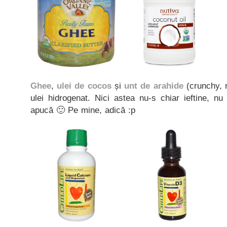
Ghee
,
ulei de cocos
și
unt de arahide
(crunchy, n
ulei hidrogenat. Nici astea nu-s chiar ieftine, 
apucă 🙂 Pe mine, adică :p