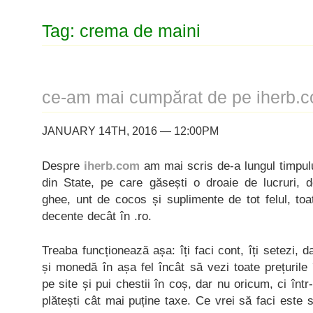
Tag: crema de maini
ce-am mai cumpărat de pe iherb.
JANUARY 14TH, 2016 — 12:00PM
Despre
iherb.com
am mai scris de-a lungul timpul
din State, pe care găsești o droaie de lucruri, 
ghee, unt de cocos și suplimente de tot felul, toa
decente decât în .ro.
Treaba funcționează așa: îți faci cont, îți setezi, d
și monedă în așa fel încât să vezi toate prețurile 
pe site și pui chestii în coș, dar nu oricum, ci în
plătești cât mai puține taxe. Ce vrei să faci este 