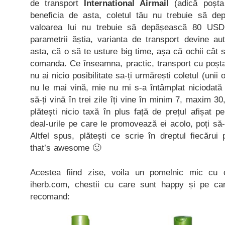
de transport
International Airmail
(adică poșta
beneficia de asta, coletul tău nu trebuie să de
valoarea lui nu trebuie să depășească 80 USD
parametrii ăștia, varianta de transport devine au
asta, că o să te usture big time, așa că ochii cât 
comanda. Ce înseamna, practic, transport cu poș
nu ai nicio posibilitate sa-ți urmărești coletul (unii
nu le mai vină, mie nu mi s-a întâmplat niciodată
să-ți vină în trei zile îți vine în minim 7, maxim 
plătești nicio taxă în plus față de prețul afișat pe
deal-urile pe care le promovează ei acolo, poți să-ți
Altfel spus, plătești ce scrie în dreptul fiecărui
that’s awesome 🙂
Acestea fiind zise, voila un pomelnic mic c
iherb.com, chestii cu care sunt happy și pe ca
recomand: