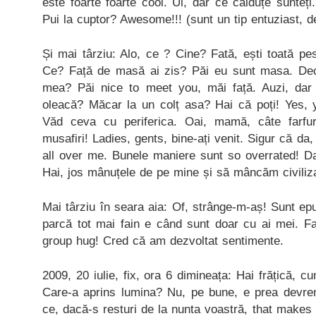
este foarte foarte cool. Ui, dar ce călduțe sunteț
Pui la cuptor? Awesome!!! (sunt un tip entuziast, d
Și mai târziu: Alo, ce ? Cine? Fată, ești toată p
Ce? Față de masă ai zis? Păi eu sunt masa. Deci
mea? Păi nice to meet you, măi față. Auzi, dar 
oleacă? Măcar la un colț asa? Hai că poți! Yes, 
Văd ceva cu periferica. Oai, mamă, câte farfurii
musafiri! Ladies, gents, bine-ați venit. Sigur că da, 
all over me. Bunele maniere sunt so overrated! Da
Hai, jos mânuțele de pe mine și să mâncăm civili
Mai târziu în seara aia: Of, strânge-m-aș! Sunt epu
parcă tot mai fain e când sunt doar cu ai mei. F
group hug! Cred că am dezvoltat sentimente.
2009, 20 iulie, fix, ora 6 dimineața: Hai frățică, c
Care-a aprins lumina? Nu, pe bune, e prea devre
ce, dacă-s resturi de la nunta voastră, that makes 