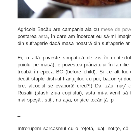
Agricola Bacău are campania aia cu
mese de pov
postarea
asta
, în care am încercat eu să-mi imagi
din sufragerie dacă masa noastră din sufragerie ar 
Ei, o altă poveste simpatică de zis în contextul
puiului pe masă), e povestea prânzitului în familie
treabă în epoca BC (before child). Și ce alt lucr
decât staple dish-ul franțujilor, cu pui, bacon și do
bre, alcoolul se evaporă! cred?!) Da, zău, nuș’ 
Rusalii (slash ziua copilului), asta mi-a venit s
mai speșăl, știți, nu așa, orișice tocăniță :p
_
Întrerupem sarcasmul cu o rețetă, luați notițe, c