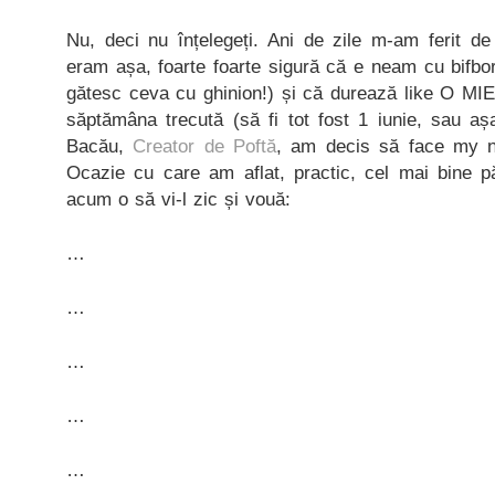
Nu, deci nu înțelegeți. Ani de zile m-am ferit d
eram așa, foarte foarte sigură că e neam cu bifbo
gătesc ceva cu ghinion!) și că durează like O MIE
săptămâna trecută (să fi tot fost 1 iunie, sau așa)
Bacău,
Creator de Poftă
, am decis să face my ne
Ocazie cu care am aflat, practic, cel mai bine pă
acum o să vi-l zic și vouă:
…
…
…
…
…