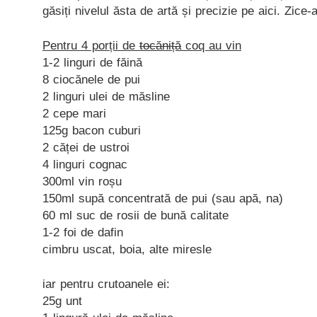
găsiți nivelul ăsta de artă și precizie pe aici. Zice-
Pentru 4 porții de
tocăniță
coq au vin
1-2 linguri de făină
8 ciocănele de pui
2 linguri ulei de măsline
2 cepe mari
125g bacon cuburi
2 căței de ustroi
4 linguri cognac
300ml vin roșu
150ml supă concentrată de pui (sau apă, na)
60 ml suc de rosii de bună calitate
1-2 foi de dafin
cimbru uscat, boia, alte miresle
iar pentru crutoanele ei:
25g unt