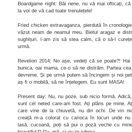
Boardgame night: Băi nene, nu vă mai ofticați, că
la voi de vă cad toate trenulețele!
Fried chicken extravaganza, pierdută în cronologie:
văzut neam de neamul meu. Bietul aragaz e dist
sughițuri. I-am zis să stea calm, că o să-l cureț
urmă.
Revelion 2014: No așe, vedeți că se poate?! Hai
bunica, oai mama, ce-o să ne distrăm. Partea cea
devreme. Și pe urmă putem să încingem și noi pet
aș fi o mobilă, să ne înțelegem. Eu sunt MASA!
Present day: Nu, nu poze, sub nicio formă. Adică,
sunt cel neted care-am fost. Ați plâns pe mine. Ați
care vine de la chiuvetă, nu din ochi. De vin n
creață m-a colorat cu carioca în locuri unde n
lasă, cucoană, poți să pui o poză veche cu mi
beautiful:D Da, mă, și eu te iubesc.