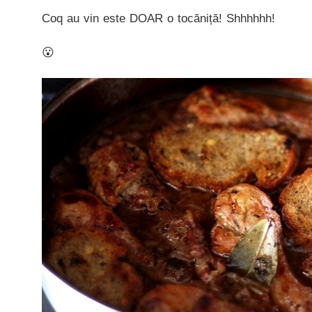
Coq au vin este DOAR o tocăniță! Shhhhhh!
😮