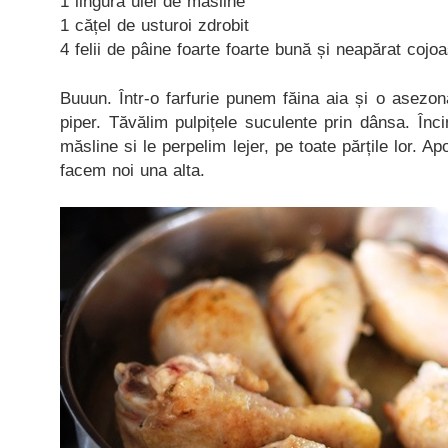
1 lingură ulei de măsline
1 cățel de usturoi zdrobit
4 felii de pâine foarte foarte bună și neapărat cojo
Buuun. Într-o farfurie punem făina aia și o asezo
piper. Tăvălim pulpițele suculente prin dânsa. Înci
măsline si le perpelim lejer, pe toate părțile lor. A
facem noi una alta.