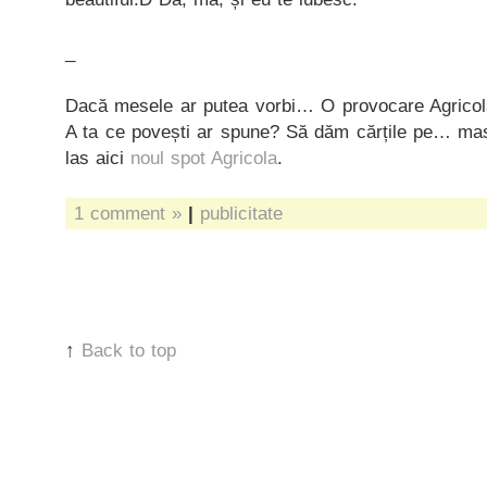
_
Dacă mesele ar putea vorbi… O provocare Agrico
A ta ce povești ar spune? Să dăm cărțile pe… masă
las aici
noul spot Agricola
.
1 comment »
|
publicitate
↑
Back to top