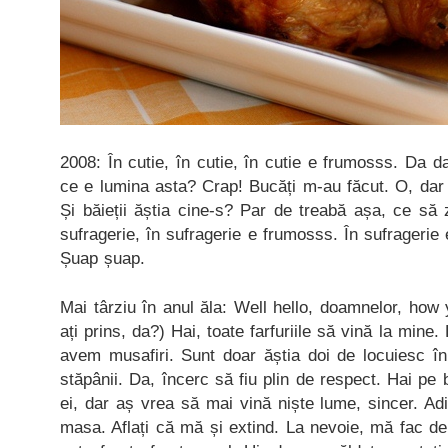
2008: În cutie, în cutie, în cutie e frumosss. Da d
ce e lumina asta? Crap! Bucăți m-au făcut. O, dar
Și băieții ăștia cine-s? Par de treabă așa, ce să
sufragerie, în sufragerie e frumosss. În sufragerie
Șuap șuap.
Mai târziu în anul ăla: Well hello, doamnelor, how 
ați prins, da?) Hai, toate farfuriile să vină la mine
avem musafiri. Sunt doar ăștia doi de locuiesc î
stăpânii. Da, încerc să fiu plin de respect. Hai pe
ei, dar aș vrea să mai vină niște lume, sincer. Ad
masa. Aflați că mă și extind. La nevoie, mă fac de