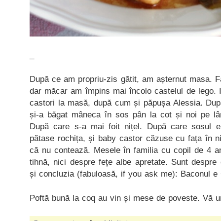
_
După ce am propriu-zis gătit, am așternut masa. F
dar măcar am împins mai încolo castelul de lego. Ie
castori la masă, după cum și păpușa Alessia. Dup
și-a băgat mâneca în sos pân la cot și noi pe lâ
După care s-a mai foit nițel. După care sosul er
pătase rochița, și baby castor căzuse cu fața în 
că nu contează. Mesele în familia cu copil de 4 a
tihnă, nici despre fețe albe apretate. Sunt despre 
și concluzia (fabuloasă, if you ask me): Baconul 
Poftă bună la coq au vin și mese de poveste. Vă ur