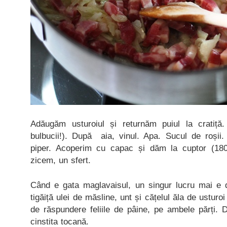
Adăugăm usturoiul și returnăm puiul la cratiț
bulbucii!). După aia, vinul. Apa. Sucul de roșii. 
piper. Acoperim cu capac și dăm la cuptor (18
zicem, un sfert.
Când e gata maglavaisul, un singur lucru mai e d
tigăiță ulei de măsline, unt și cățelul ăla de usturo
de răspundere feliile de pâine, pe ambele părți.
cinstita tocană.