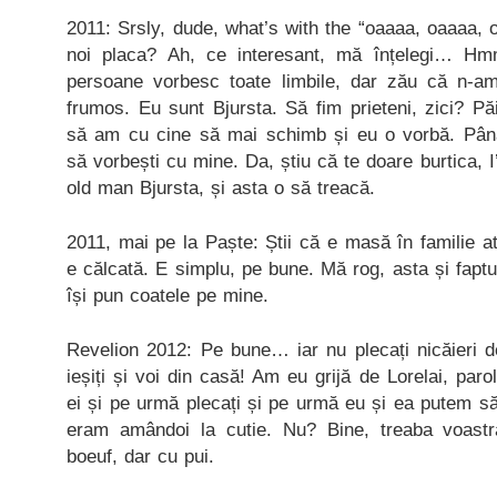
2011: Srsly, dude, what’s with the “oaaaa, oaaaa,
noi placa? Ah, ce interesant, mă înțelegi… 
persoane vorbesc toate limbile, dar zău că n-a
frumos. Eu sunt Bjursta. Să fim prieteni, zici? Pă
să am cu cine să mai schimb și eu o vorbă. Până 
să vorbești cu mine. Da, știu că te doare burtica, I’
old man Bjursta, și asta o să treacă.
2011, mai pe la Paște: Știi că e masă în familie 
e călcată. E simplu, pe bune. Mă rog, asta și fap
își pun coatele pe mine.
Revelion 2012: Pe bune… iar nu plecați nicăieri d
ieșiți și voi din casă! Am eu grijă de Lorelai, par
ei și pe urmă plecați și pe urmă eu și ea putem 
eram amândoi la cutie. Nu? Bine, treaba voastr
boeuf, dar cu pui.