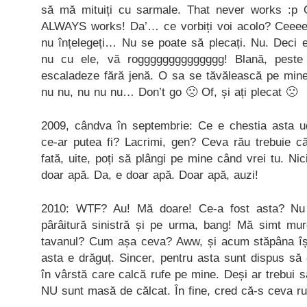
să mă mituiți cu sarmale. That never works :p Ok
ALWAYS works! Da’… ce vorbiți voi acolo? Ceeee?
nu înțelegeți… Nu se poate să plecați. Nu. Deci e
nu cu ele, vă rogggggggggggggg! Blană, pest
escaladeze fără jenă. O sa se tăvălească pe mine
nu nu, nu nu nu… Don’t go 🙁 Of, și ați plecat 🙁
2009, cândva în septembrie: Ce e chestia asta u
ce-ar putea fi? Lacrimi, gen? Ceva rău trebuie c
fată, uite, poți să plângi pe mine când vrei tu. Ni
doar apă. Da, e doar apă. Doar apă, auzi!
2010: WTF? Au! Mă doare! Ce-a fost asta? Nu 
pârâitură sinistră și pe urma, bang! Mă simt mur
tavanul? Cum așa ceva? Aww, și acum stăpâna își 
asta e drăguț. Sincer, pentru asta sunt dispus să
în vârstă care calcă rufe pe mine. Deși ar trebui s
NU sunt masă de călcat. În fine, cred că-s ceva r