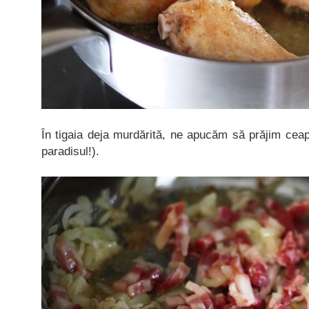
În tigaia deja murdărită, ne apucăm să prăjim cea
paradisul!).