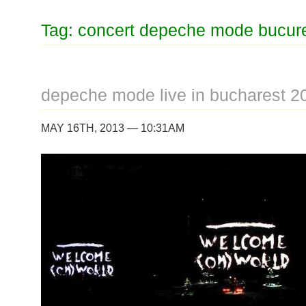
Tag: concert depeche mode bucure
depeche mode live in bucharest 2
MAY 16TH, 2013 — 10:31AM