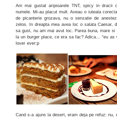
Am mai gustat aripioarele TNT, spicy in dracii 
numele. Mi-au placut mult. Aveau o iuteala corecta,
de picanterie grozava, nu o senzatie de anestezie
zelos. In dreapta mea avea loc o salata Caesar, din
sa gust, nu am mai avut loc. Parea buna, mare si 
la un burger place, ce era sa fac? Adica… “eu as 
lover ever:p
Cand s-a ajuns la desert, eram deja pe refuz: nu, 