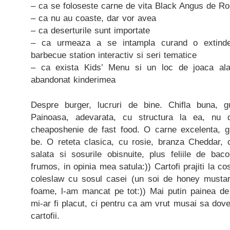
– ca se foloseste carne de vita Black Angus de Ro
– ca nu au coaste, dar vor avea
– ca deserturile sunt importate
– ca urmeaza a se intampla curand o extinder
barbecue station interactiv si seri tematice
– ca exista Kids’ Menu si un loc de joaca alat
abandonat kinderimea
Despre burger, lucruri de bine. Chifla buna, gu
Painoasa, adevarata, cu structura la ea, nu d
cheaposhenie de fast food. O carne excelenta, gu
be. O reteta clasica, cu rosie, branza Cheddar, 
salata si sosurile obisnuite, plus feliile de bac
frumos, in opinia mea satula:)) Cartofi prajiti la cos
coleslaw cu sosul casei (un soi de honey musta
foame, l-am mancat pe tot:)) Mai putin painea d
mi-ar fi placut, ci pentru ca am vrut musai sa dov
cartofii.