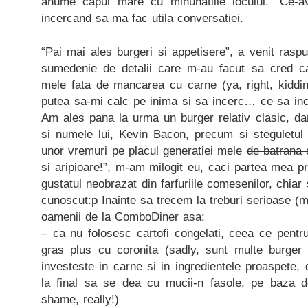
anume capul mare cu minunatiile locului. “Ce-a
incercand sa ma fac utila conversatiei.
“Pai mai ales burgeri si appetisere”, a venit ras
sumedenie de detalii care m-au facut sa cred ca 
mele fata de mancarea cu carne (ya, right, kidding:
putea sa-mi calc pe inima si sa incerc… ce sa inc
Am ales pana la urma un burger relativ clasic, da
si numele lui, Kevin Bacon, precum si steguletul 
unor vremuri pe placul generatiei mele
de batrana 
si aripioare!”, m-am milogit eu, caci partea mea pr
gustatul neobrazat din farfuriile comesenilor, chiar 
cunoscut:p Inainte sa trecem la treburi serioase (m
oamenii de la ComboDiner asa:
– ca nu folosesc cartofi congelati, ceea ce pent
gras plus cu coronita (sadly, sunt multe burger
investeste in carne si in ingredientele proaspete, 
la final sa se dea cu mucii-n fasole, pe baza d
shame, really!)