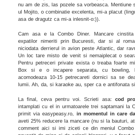
nu am de zis, las pozele sa vorbeasca. Mentiune 
ul Mojito, o combinatie excelenta, mi-a placut (lin
asa de dragutz ca mi-a inlesnit-o:)).
Cam asa e la Combo Diner. Mancare cinstita 
expatilor nimeriti prin Bucuresti, dar si al roma
niciodata derrierul in avion peste Atlantic, dar ra
Un loc tare misto de venit si nemaiplecat o sear
Pentru petreceri private exista o treaba foarte 
Box si e o incapere separata, cu bowling, bi
acomodeaza 10-15 petrecareti dornici sa se dea
lumii. Ah, da, si karaoke au, sper ca e antifonata si
La final, ceva pentru voi. Scrieti asa:
cod pr
intamplati cu el in urmatoarele trei saptamani la C
primit via easypeasy.ro,
in momentul in care da
aveti 25% reducere la mancare (nu si la bauturi, ate
comment aici si imi ziceti ce din meniul Combo 