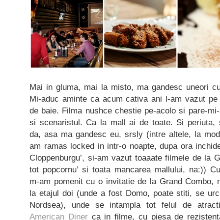
Mai in gluma, mai la misto, ma gandesc uneori cum
Mi-aduc aminte ca acum cativa ani l-am vazut pe 
de baie. Filma nushce chestie pe-acolo si pare-mi-
si scenaristul. Ca la mall ai de toate. Si periuta,
da, asa ma gandesc eu, srsly (intre altele, la modu
am ramas locked in intr-o noapte, dupa ora inchide
Cloppenburgu’, si-am vazut toaaate filmele de la
tot popcornu’ si toata mancarea mallului, na:)) C
m-am pomenit cu o invitatie de la Grand Combo, n
la etajul doi (unde a fost Domo, poate stiti, se ur
Nordsea), unde se intampla tot felul de atracti
American Diner
ca in filme, cu piesa de rezistent