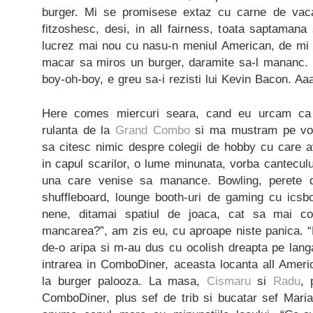
burger. Mi se promisese extaz cu carne de va
fitzoshesc, desi, in all fairness, toata saptamana
lucrez mai nou cu nasu-n meniul American, de mi 
macar sa miros un burger, daramite sa-l mananc. 
boy-oh-boy, e greu sa-i rezisti lui Kevin Bacon. Aa
Here comes miercuri seara, cand eu urcam c
rulanta de la
Grand Combo
si ma mustram pe vo
sa citesc nimic despre colegii de hobby cu care
in capul scarilor, o lume minunata, vorba canteculu
una care venise sa manance. Bowling, perete d
shuffleboard, lounge booth-uri de gaming cu ics
nene, ditamai spatiul de joaca, cat sa mai cop
mancarea?”, am zis eu, cu aproape niste panica. “Pe
de-o aripa si m-au dus cu ocolish dreapta pe lang
intrarea in ComboDiner, aceasta locanta all Ameri
la burger palooza. La masa,
Cismaru
si
Radu
, 
ComboDiner, plus sef de trib si bucatar sef Mari