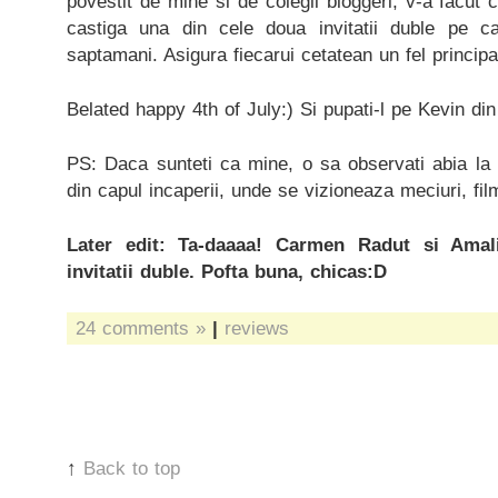
povestit de mine si de colegii bloggeri, v-a facut c
castiga una din cele doua invitatii duble pe 
saptamani. Asigura fiecarui cetatean un fel principa
Belated happy 4th of July:) Si pupati-l pe Kevin di
PS: Daca sunteti ca mine, o sa observati abia la fi
din capul incaperii, unde se vizioneaza meciuri, film
Later edit: Ta-daaaa! Carmen Radut si Amal
invitatii duble. Pofta buna, chicas:D
24 comments »
|
reviews
↑
Back to top