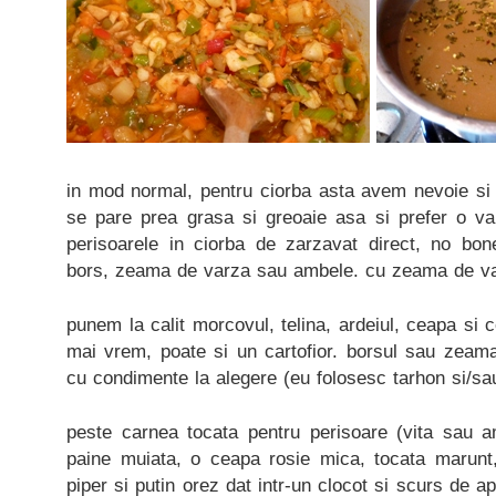
in mod normal, pentru ciorba asta avem nevoie si
se pare prea grasa si greoaie asa si prefer o var
perisoarele in ciorba de zarzavat direct, no bon
bors, zeama de varza sau ambele. cu zeama de va
punem la calit morcovul, telina, ardeiul, ceapa si 
mai vrem, poate si un cartofior. borsul sau zeama
cu condimente la alegere (eu folosesc tarhon si/sa
peste carnea tocata pentru perisoare (vita sau a
paine muiata, o ceapa rosie mica, tocata marunt
piper si putin orez dat intr-un clocot si scurs de a