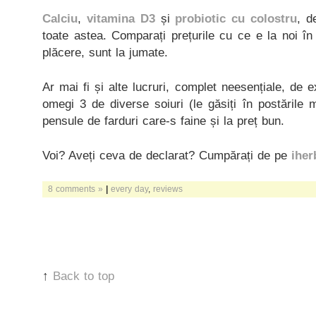
Calciu
,
vitamina D3
și
probiotic cu colostru
, d
toate astea. Comparați prețurile cu ce e la noi în 
plăcere, sunt la jumate.
Ar mai fi și alte lucruri, complet neesențiale, de
omegi 3 de diverse soiuri (le găsiți în postările 
pensule de farduri care-s faine și la preț bun.
Voi? Aveți ceva de declarat? Cumpărați de pe
iher
8 comments »
|
every day
,
reviews
↑
Back to top