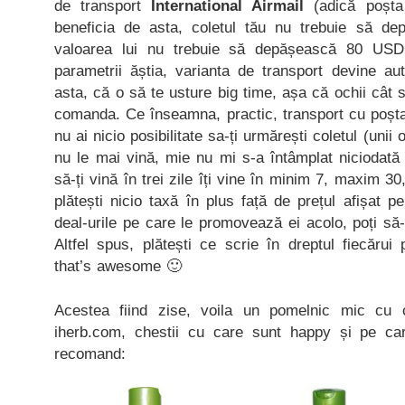
de transport
International Airmail
(adică poșta
beneficia de asta, coletul tău nu trebuie să de
valoarea lui nu trebuie să depășească 80 USD
parametrii ăștia, varianta de transport devine au
asta, că o să te usture big time, așa că ochii cât 
comanda. Ce înseamna, practic, transport cu poș
nu ai nicio posibilitate sa-ți urmărești coletul (unii
nu le mai vină, mie nu mi s-a întâmplat niciodată
să-ți vină în trei zile îți vine în minim 7, maxim 
plătești nicio taxă în plus față de prețul afișat pe
deal-urile pe care le promovează ei acolo, poți să-ți
Altfel spus, plătești ce scrie în dreptul fiecărui
that’s awesome 🙂
Acestea fiind zise, voila un pomelnic mic c
iherb.com, chestii cu care sunt happy și pe ca
recomand: