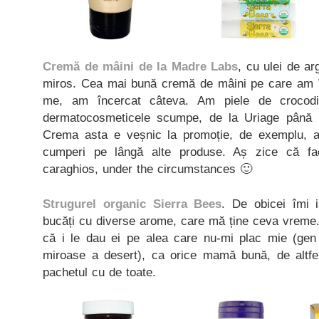
Cremă de mâini de la Madre Labs
, cu ulei de ar
miros. Cea mai bună cremă de mâini pe care am în
me, am încercat câteva. Am piele de crocodi
dermatocosmeticele scumpe, de la Uriage până l
Crema asta e veșnic la promoție, de exemplu, 
cumperi pe lângă alte produse. Aș zice că fac
caraghios, under the circumstances 🙂
Strugurel organic Sierra Bees
. De obicei îmi 
bucăți cu diverse arome, care mă ține ceva vreme. 
că i le dau ei pe alea care nu-mi plac mie (gen
miroase a desert), ca orice mamă bună, de altfe
pachetul cu de toate.