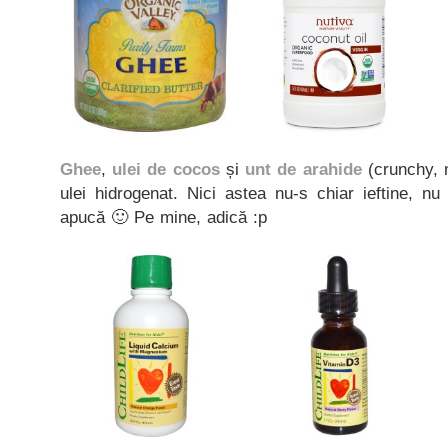
Ghee
,
ulei de cocos
și
unt de arahide
(crunchy, n
ulei hidrogenat. Nici astea nu-s chiar ieftine, 
apucă 🙂 Pe mine, adică :p