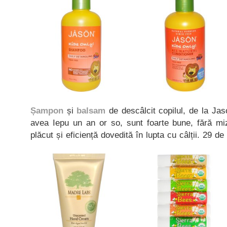
Șampon
și
balsam
de descâlcit copilul, de la Ja
avea Iepu un an or so, sunt foarte bune, fără miz
plăcut și eficiență dovedită în lupta cu câlții. 29 de