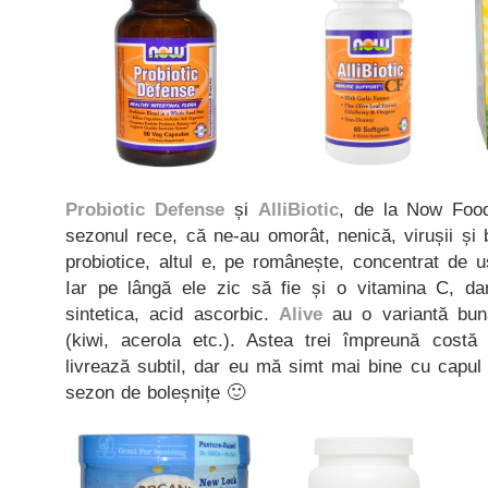
Probiotic Defense
și
AlliBiotic
, de la Now Food
sezonul rece, că ne-au omorât, nenică, virușii și 
probiotice, altul e, pe românește, concentrat de 
Iar pe lângă ele zic să fie și o vitamina C, da
sintetica, acid ascorbic.
Alive
au o variantă bun
(kiwi, acerola etc.). Astea trei împreună costă
livrează subtil, dar eu mă simt mai bine cu capul
sezon de boleșnițe 🙂