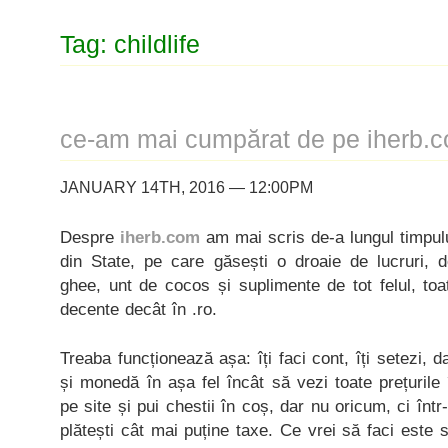
Tag: childlife
ce-am mai cumpărat de pe iherb.
JANUARY 14TH, 2016 — 12:00PM
Despre
iherb.com
am mai scris de-a lungul timpul
din State, pe care găsești o droaie de lucruri, 
ghee, unt de cocos și suplimente de tot felul, toa
decente decât în .ro.
Treaba funcționează așa: îți faci cont, îți setezi, d
și monedă în așa fel încât să vezi toate prețurile 
pe site și pui chestii în coș, dar nu oricum, ci în
plătești cât mai puține taxe. Ce vrei să faci este 