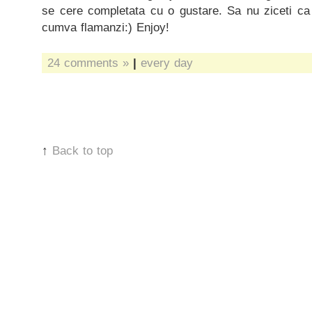
se cere completata cu o gustare. Sa nu ziceti c
cumva flamanzi:) Enjoy!
24 comments »
|
every day
↑
Back to top