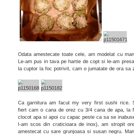
Odata amestecate toate cele, am modelat cu mana 
Le-am pus in tava pe hartie de copt si le-am pres
la cuptor la foc potrivit, cam o jumatate de ora sa 
Ca garnitura am facut my very first sushi rice. St
fiert cam o cana de orez cu 3/4 cana de apa, la f
clocot apa si apoi cu capac peste ca sa se inabus
l-am scos din craticioara de inox), am stropit or
amestecat cu sare grunjoasa si susan negru. Man