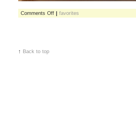
on
Comments Off
|
favorites
reteta
easypeasy:
breinz,
we
haz
dem
↑
Back to top