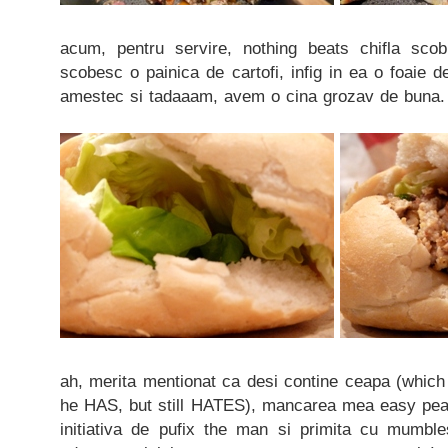
acum, pentru servire, nothing beats chifla sco
scobesc o painica de cartofi, infig in ea o foaie de
amestec si tadaaam, avem o cina grozav de buna.
ah, merita mentionat ca desi contine ceapa (which
he HAS, but still HATES), mancarea mea easy peasy
initiativa de pufix the man si primita cu mumbl