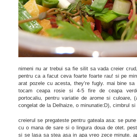
nimeni nu ar trebui sa fie silit sa vada creier cru
pentru ca a facut ceva foarte foarte rau! si pe mi
arat pozele cu acesta, they’re fugly. mai bine sa
tocam ceapa rosie si 4-5 fire de ceapa verde
portocaliu, pentru variatie de arome si culoare,
congelat de la Delhaize, o minunatie:D), cimbrul si 
creierul se pregateste pentru gateala asa: se pun
cu o mana de sare si o lingura doua de otet. pest
si se lasa sa stea asa in apa vreo zece minute. a