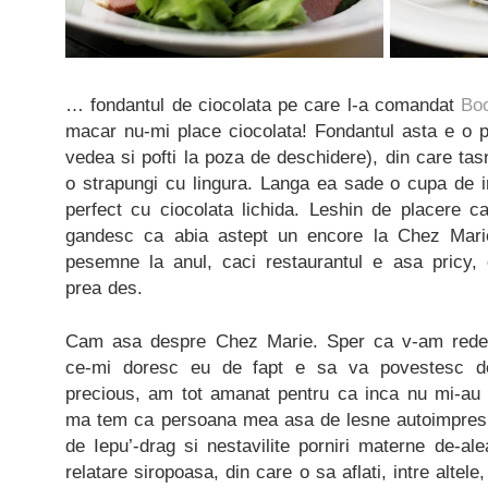
… fondantul de ciocolata pe care l-a comandat
Bo
macar nu-mi place ciocolata! Fondantul asta e o p
vedea si pofti la poza de deschidere), din care tas
o strapungi cu lingura. Langa ea sade o cupa de 
perfect cu ciocolata lichida. Leshin de placere 
gandesc ca abia astept un encore la Chez Mari
pesemne la anul, caci restaurantul e asa pricy
prea des.
Cam asa despre Chez Marie. Sper ca v-am redesc
ce-mi doresc eu de fapt e sa va povestesc des
precious, am tot amanat pentru ca inca nu mi-au
ma tem ca persoana mea asa de lesne autoimpresi
de Iepu’-drag si nestavilite porniri materne de-a
relatare siropoasa, din care o sa aflati, intre altel