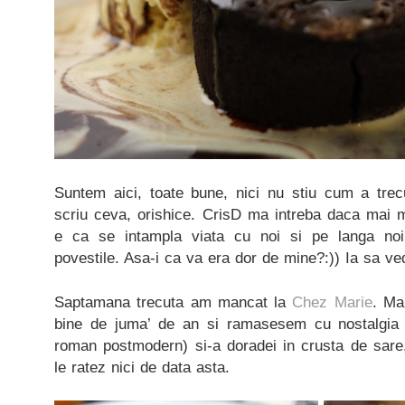
Suntem aici, toate bune, nici nu stiu cum a tre
scriu ceva, orishice. CrisD ma intreba daca mai 
e ca se intampla viata cu noi si pe langa n
povestile. Asa-i ca va era dor de mine?:)) Ia sa v
Saptamana trecuta am mancat la
Chez Marie
. Ma
bine de juma’ de an si ramasesem cu nostalgia icr
roman postmodern) si-a doradei in crusta de sare
le ratez nici de data asta.