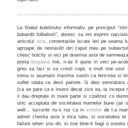
…………………………………………………………
La finalul buletinului informativ, pe principiul “st
babardit folbalistii”, doresc sa imi exprim narcisi
articolul
asta
, comentariile iscate ieri pe seama 
aproape de nestavilit din capul meu pe subiectu
citesc hotcity si nici pe doamna asta de semneaza 
posta
Bogdana
link, n-as fi ajuns in veci pe-acol
greu sa faci si sa cresti copii, e mult mai usor
inima si asumare maxima sustin ca fericirea si li
suflet odata ce devii parinte. Si desi semnatara ar
(ca se pare ca e invers decat zice ea, la inceput 
ii dau dreptate in mare parte si coalizez cu dumn
unic acceptata de societatea mamelor bune (as 
well… lucrurile nu-s roz ca in
snitelul
de l-a manc
admiti chestia asta e inca tabu, si societatea te
failure when you do, si mai bine-ti bagi o soseta 