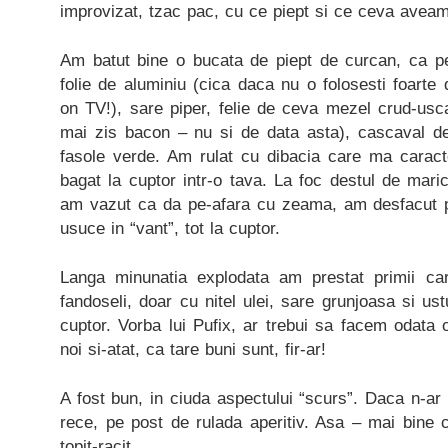
improvizat, tzac pac, cu ce piept si ce ceva aveam
Am batut bine o bucata de piept de curcan, ca pe
folie de aluminiu (cica daca nu o folosesti foart
on TV!), sare piper, felie de ceva mezel crud-usc
mai zis bacon – nu si de data asta), cascaval de
fasole verde. Am rulat cu dibacia care ma caracte
bagat la cuptor intr-o tava. La foc destul de mar
am vazut ca da pe-afara cu zeama, am desfacut p
usuce in “vant”, tot la cuptor.
Langa minunatia explodata am prestat primii car
fandoseli, doar cu nitel ulei, sare grunjoasa si u
cuptor. Vorba lui Pufix, ar trebui sa facem odata
noi si-atat, ca tare buni sunt, fir-ar!
A fost bun, in ciuda aspectului “scurs”. Daca n-ar 
rece, pe post de rulada aperitiv. Asa – mai bine 
topit-racit.