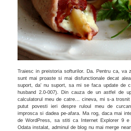
Traiesc in preistoria softurilor. Da. Pentru ca, va zi
sunt mai proaste si mai disfunctionale decat alea
suport, da’ nu suport, sa mi se faca update de ce
husband 2.0-007). Din cauza de un astfel de up
calculatorul meu de catre… cineva, mi s-a trosnit
putut povesti ieri despre ruloul meu de curca
improsca si dadea pe-afara. Ma rog, daca mai intere
de WordPress, sa stiti ca Internet Explorer 9 e 
Odata instalat, adminul de blog nu mai merge neam