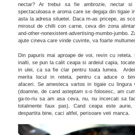
nectar? Ar trebui sa fie ambrozie, nectar si
spectaculoasa e aroma care se degaja din tigaie i
asta la adresa siluetei. Daca m-as pricepe, as sc
mirosul de chilli con carne, ceva din zona alinta
and-other-nonexistent-advertising-mumbo-jumbo. Z
ajute cineva care vinde cuvinte, va foarte multume
Din papuris mai aproape de voi, revin cu reteta. I
inalti, se pun la calit ceapa si ardeiul capia, tocat
in ulei, ca sa fie clar pentru toata lumea. Ardei
merita locul in reteta, pentru ca aduce o bine-
afaceri. Se amesteca vartos in tigaie cu lingura 
(doamne, de cand asteptam s-o folosesc, am cump
ga-to-riu sa am asa ceva, nu, nu incercati sa fac
totalmente faux pas). Cand ceapa este aurie,
despartita bine, caci altfel, perisoare veti manca.