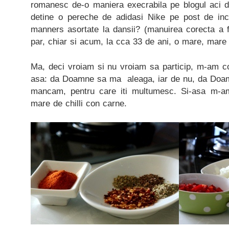
romanesc de-o maniera execrabila pe blogul aci 
detine o pereche de adidasi Nike pe post de inca
manners asortate la dansii? (manuirea corecta a fur
par, chiar si acum, la cca 33 de ani, o mare, mare 
Ma, deci vroiam si nu vroiam sa particip, m-am co
asa: da Doamne sa ma aleaga, iar de nu, da Doam
mancam, pentru care iti multumesc. Si-asa m-a
mare de chilli con carne.