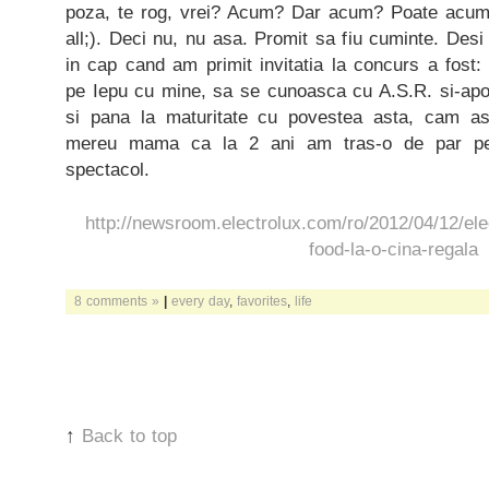
poza, te rog, vrei? Acum? Dar acum? Poate acum?
all;). Deci nu, nu asa. Promit sa fiu cuminte. Desi
in cap cand am primit invitatia la concurs a fost
pe Iepu cu mine, sa se cunoasca cu A.S.R. si-apoi
si pana la maturitate cu povestea asta, cam a
mereu mama ca la 2 ani am tras-o de par pe
spectacol.
http://newsroom.electrolux.com/ro/2012/04/12/elec
food-la-o-cina-regala
8 comments »
|
every day
,
favorites
,
life
↑
Back to top