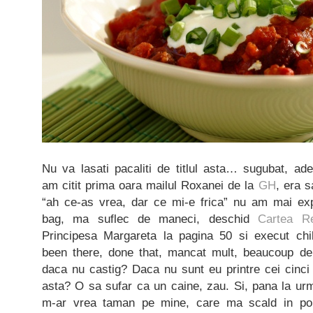
Nu va lasati pacaliti de titlul asta… sugubat, ad
am citit prima oara mailul Roxanei de la
GH
, era s
“ah ce-as vrea, dar ce mi-e frica” nu am mai ex
bag, ma suflec de maneci, deschid
Cartea R
Principesa Margareta la pagina 50 si execut chil
been there, done that, mancat mult, beaucoup d
daca nu castig? Daca nu sunt eu printre cei cinci
asta? O sa sufar ca un caine, zau. Si, pana la ur
m-ar vrea taman pe mine, care ma scald in porc