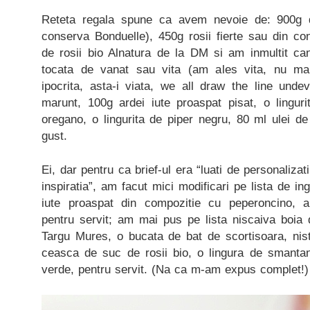
Reteta regala spune ca avem nevoie de: 900g d
conserva Bonduelle), 450g rosii fierte sau din co
de rosii bio Alnatura de la DM si am inmultit can
tocata de vanat sau vita (am ales vita, nu man
ipocrita, asta-i viata, we all draw the line und
marunt, 100g ardei iute proaspat pisat, o lingur
oregano, o lingurita de piper negru, 80 ml ulei de
gust.
Ei, dar pentru ca brief-ul era “luati de personalizat
inspiratia”, am facut mici modificari pe lista de ing
iute proaspat din compozitie cu peperoncino, ar
pentru servit; am mai pus pe lista niscaiva boia
Targu Mures, o bucata de bat de scortisoara, nist
ceasca de suc de rosii bio, o lingura de smanta
verde, pentru servit. (Na ca m-am expus complet!)