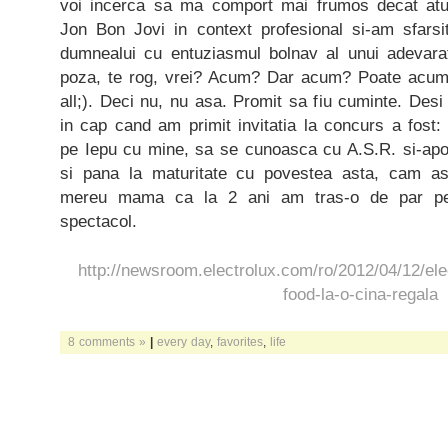
voi incerca sa ma comport mai frumos decat at
Jon Bon Jovi in context profesional si-am sfars
dumnealui cu entuziasmul bolnav al unui adevara
poza, te rog, vrei? Acum? Dar acum? Poate acum?
all;). Deci nu, nu asa. Promit sa fiu cuminte. Desi
in cap cand am primit invitatia la concurs a fost
pe Iepu cu mine, sa se cunoasca cu A.S.R. si-apoi
si pana la maturitate cu povestea asta, cam a
mereu mama ca la 2 ani am tras-o de par pe
spectacol.
http://newsroom.electrolux.com/ro/2012/04/12/elec
food-la-o-cina-regala
8 comments »
|
every day
,
favorites
,
life