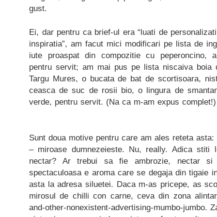
gust.
Ei, dar pentru ca brief-ul era “luati de personalizat
inspiratia”, am facut mici modificari pe lista de ing
iute proaspat din compozitie cu peperoncino, ar
pentru servit; am mai pus pe lista niscaiva boia
Targu Mures, o bucata de bat de scortisoara, nist
ceasca de suc de rosii bio, o lingura de smanta
verde, pentru servit. (Na ca m-am expus complet!)
Sunt doua motive pentru care am ales reteta asta: 
– miroase dumnezeieste. Nu, really. Adica stiti
nectar? Ar trebui sa fie ambrozie, nectar si
spectaculoasa e aroma care se degaja din tigaie i
asta la adresa siluetei. Daca m-as pricepe, as sc
mirosul de chilli con carne, ceva din zona alinta
and-other-nonexistent-advertising-mumbo-jumbo. Z