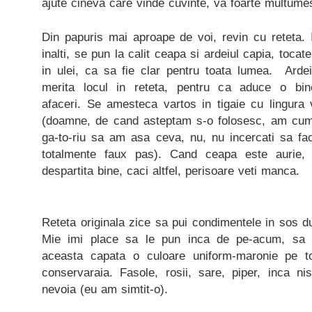
ajute cineva care vinde cuvinte, va foarte multume
Din papuris mai aproape de voi, revin cu reteta. I
inalti, se pun la calit ceapa si ardeiul capia, tocat
in ulei, ca sa fie clar pentru toata lumea. Ardei
merita locul in reteta, pentru ca aduce o bine-
afaceri. Se amesteca vartos in tigaie cu lingura 
(doamne, de cand asteptam s-o folosesc, am cump
ga-to-riu sa am asa ceva, nu, nu incercati sa fac
totalmente faux pas). Cand ceapa este aurie,
despartita bine, caci altfel, perisoare veti manca.
Reteta originala zice sa pui condimentele in sos du
Mie imi place sa le pun inca de pe-acum, sa
aceasta capata o culoare uniform-maronie pe t
conservaraia. Fasole, rosii, sare, piper, inca ni
nevoia (eu am simtit-o).