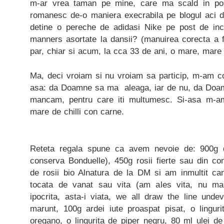
m-ar vrea taman pe mine, care ma scald in porc
romanesc de-o maniera execrabila pe blogul aci 
detine o pereche de adidasi Nike pe post de inca
manners asortate la dansii? (manuirea corecta a fur
par, chiar si acum, la cca 33 de ani, o mare, mare 
Ma, deci vroiam si nu vroiam sa particip, m-am co
asa: da Doamne sa ma aleaga, iar de nu, da Doam
mancam, pentru care iti multumesc. Si-asa m-a
mare de chilli con carne.
Reteta regala spune ca avem nevoie de: 900g d
conserva Bonduelle), 450g rosii fierte sau din co
de rosii bio Alnatura de la DM si am inmultit can
tocata de vanat sau vita (am ales vita, nu man
ipocrita, asta-i viata, we all draw the line und
marunt, 100g ardei iute proaspat pisat, o lingur
oregano, o lingurita de piper negru, 80 ml ulei de