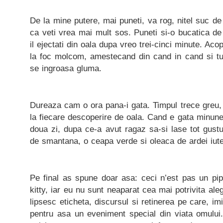
De la mine putere, mai puneti, va rog, nitel suc de
ca veti vrea mai mult sos. Puneti si-o bucatica de
il ejectati din oala dupa vreo trei-cinci minute. Acop
la foc molcom, amestecand din cand in cand si tur
se ingroasa gluma.
Dureaza cam o ora pana-i gata. Timpul trece greu, l
la fiecare descoperire de oala. Cand e gata minun
doua zi, dupa ce-a avut ragaz sa-si lase tot gustu
de smantana, o ceapa verde si oleaca de ardei iute
Pe final as spune doar asa: ceci n’est pas un pip
kitty, iar eu nu sunt neaparat cea mai potrivita al
lipsesc eticheta, discursul si retinerea pe care, imi
pentru asa un eveniment special din viata omului. 