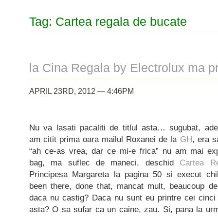
Tag: Cartea regala de bucate
la Cina Regala by Electrolux ma pr
APRIL 23RD, 2012 — 4:46PM
Nu va lasati pacaliti de titlul asta… sugubat, ad
am citit prima oara mailul Roxanei de la
GH
, era s
“ah ce-as vrea, dar ce mi-e frica” nu am mai ex
bag, ma suflec de maneci, deschid
Cartea R
Principesa Margareta la pagina 50 si execut chil
been there, done that, mancat mult, beaucoup d
daca nu castig? Daca nu sunt eu printre cei cinci
asta? O sa sufar ca un caine, zau. Si, pana la ur