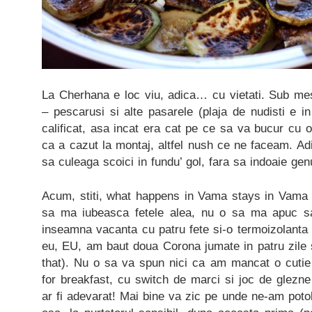
La Cherhana e loc viu, adica… cu vietati. Sub mese
– pescarusi si alte pasarele (plaja de nudisti e 
calificat, asa incat era cat pe ce sa va bucur cu o
ca a cazut la montaj, altfel nush ce ne faceam. A
sa culeaga scoici in fundu’ gol, fara sa indoaie ge
Acum, stiti, what happens in Vama stays in Vama 
sa ma iubeasca fetele alea, nu o sa ma apuc s
inseamna vacanta cu patru fete si-o termoizolanta c
eu, EU, am baut doua Corona jumate in patru zile si
that). Nu o sa va spun nici ca am mancat o cutie
for breakfast, cu switch de marci si joc de glezne
ar fi adevarat! Mai bine va zic pe unde ne-am potol