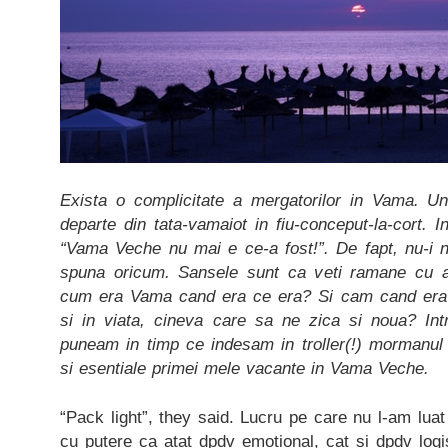
Exista o complicitate a mergatorilor in Vama. U
departe din tata-vamaiot in fiu-conceput-la-cort. I
“Vama Veche nu mai e ce-a fost!”. De fapt, nu-i n
spuna oricum. Sansele sunt ca veti ramane cu 
cum era Vama cand era ce era? Si cam cand era a
si in viata, cineva care sa ne zica si noua? Intr
puneam in timp ce indesam in troller(!) mormanul 
si esentiale primei mele vacante in Vama Veche.
“Pack light”, they said. Lucru pe care nu l-am luat
cu putere ca atat dpdv emotional, cat si dpdv logi