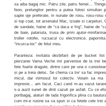
sa aiba bagaj mic. Patru zile, patru femei… Thing
feon, prelungitor pentru a putea folosi simultan 
sapte oje preferate, in nunate de rosu, rosu-rosu 
si top coat, tot arsenalul Mac, tzoale si carpeturi, 
de sandale, haine de “ca daca e frig”, haine de “c
de baie, palariuta, trusa de prim ajutor-minifar
troller rotofei, rucsacul cu electronice, paporni
“incurca-loc” de felul meu.
Paranteza: invitatia dezbifarii de pe bucket li
pierzanie Vama Veche imi parvenise de la trei best
fete foarte dragute, dintre care pe una o cunosteam
si pe a treia deloc. Se chema ca tre’ sa fac impresi
micul, dar inimosul lor colectiv. Voiam sa ma
impresie… am facut. Caci cand m-au vazut tarand 
s-a auzit sunet de dinti cazuti pe asfalt. Cu ce efo
portbagaj, alaturi de lada frigorifica plina cu bau
cum mi-e rusine sa va spun si ca fetele cele trei