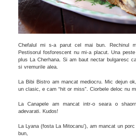
Chefalul mi s-a parut cel mai bun. Rechinul m
Pestisorul fosforescent nu mi-a placut. Una peste
plus La Cherhana. Si am baut nectar bulgaresc ca 
si vremurile alea.
La Bibi Bistro am mancat mediocru. Mic dejun ok,
un clasic, e cam “hit or miss”. Ciorbele deloc nu mi
La Canapele am mancat intr-o seara o shaorma
adevarati. Kudos!
La Lyana (fosta La Mitocanu’), am mancat un porc c
bun,