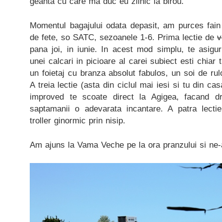
geanta cu care ma duc eu zilnic la birou.
Momentul bagajului odata depasit, am purces fain
de fete, so SATC, sezoanele 1-6. Prima lectie de
v
pana joi, in iunie. In acest mod simplu, te asigu
unei calcari in picioare al carei subiect esti chiar
un foietaj cu branza absolut fabulos, un soi de rul
A treia lectie (asta din ciclul mai iesi si tu din c
improved te scoate direct la Agigea, facand d
saptamanii o adevarata incantare. A patra lectie
troller ginormic prin nisip.
Am ajuns la Vama Veche pe la ora pranzului si ne-am