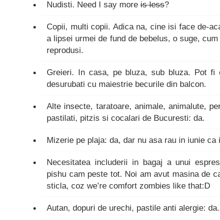
Nudisti. Need I say more
is less
?
Copii, multi copii. Adica na, cine isi face de-
a lipsei urmei de fund de bebelus, o suge, cum 
reprodusi.
Greieri. In casa, pe bluza, sub bluza. Pot fi
desurubati cu maiestrie becurile din balcon.
Alte insecte, taratoare, animale, animalute, per
pastilati, pitzis si cocalari de Bucuresti: da.
Mizerie pe plaja: da, dar nu asa rau in iunie ca
Necesitatea includerii in bagaj a unui espre
pishu cam peste tot. Noi am avut masina de c
sticla, coz we’re comfort zombies like that:D
Autan, dopuri de urechi, pastile anti alergie: da.