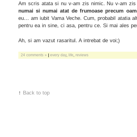
Am scris atata si nu v-am zis nimic. Nu v-am zis 
numai si numai atat de frumoase precum oamen
eu… am iubit Vama Veche. Cum, probabil atatia alti
pentru ea in sine, ci asa, pentru ce. Si mai ales pe
Ah, si am vazut rasaritul. A intrebat de voi;)
24 comments »
|
every day
,
life
,
reviews
↑
Back to top