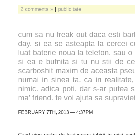
2 comments »
|
publicitate
cum sa nu freak out daca esti barb
day. si ea se asteapta la cercei c
luat baterie noua la telefon. sau o 
si ea e bufnita si tu nu stii de ce
scarboshit maxim de aceasta pseu
numai in sinea ta. ca in realitate
nimic. adica poti, dar s-ar putea sa
ma’ friend. te voi ajuta sa supravie
FEBRUARY 7TH, 2013 — 4:37PM
Cand vine vorba de traducerea iubirii in mici gest