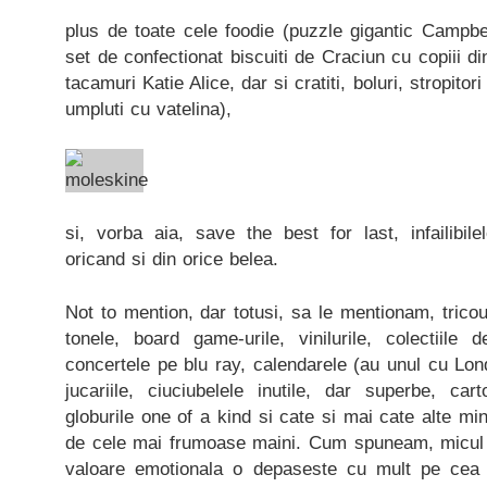
plus de toate cele foodie (puzzle gigantic Campbe
set de confectionat biscuiti de Craciun cu copiii d
tacamuri Katie Alice, dar si cratiti, boluri, stropito
umpluti cu vatelina),
si, vorba aia, save the best for last, infailibil
oricand si din orice belea.
Not to mention, dar totusi, sa le mentionam, tricou
tonele, board game-urile, vinilurile, colectiil
concertele pe blu ray, calendarele (au unul cu Lo
jucariile, ciuciubelele inutile, dar superbe, car
globurile one of a kind si cate si mai cate alte min
de cele mai frumoase maini. Cum spuneam, micul pa
valoare emotionala o depaseste cu mult pe cea 