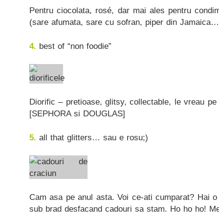
Pentru ciocolata, rosé, dar mai ales pentru condi
(sare afumata, sare cu sofran, piper din Jamaica… 
4.
best of “non foodie”
Diorific – pretioase, glitsy, collectable, le vreau pe
[SEPHORA si DOUGLAS]
5.
all that glitters… sau e rosu;)
Cam asa pe anul asta. Voi ce-ati cumparat? Hai o 
sub brad desfacand cadouri sa stam. Ho ho ho! Me