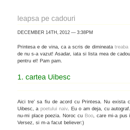
leapsa pe cadouri
DECEMBER 14TH, 2012 — 3:38PM
Printesa e de vina, ca a scris de dimineata
treaba
de nu s-a vazut! Asadar, iata si lista mea de cadouri 
pentru el! Pam pam.
1. cartea Uibesc
Aici tre’ sa fiu de acord cu Printesa. Nu exista 
Uibesc, a
poetului naiv
. Eu o am deja, cu autograf.
nu-mi place poezia. Noroc cu
Boo
, care mi-a pus i
Versez, si m-a facut believer:)