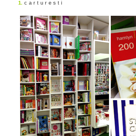
1.
c a r t u r e s t i