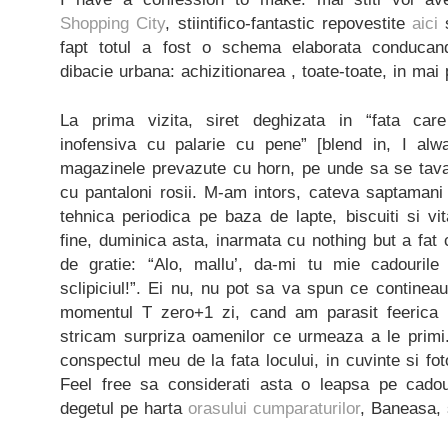
Shopping City
, stiintifico-fantastic repovestite
aici
fapt totul a fost o schema elaborata conducan
dibacie urbana: achizitionarea , toate-toate, in mai 
La prima vizita, siret deghizata in “fata car
inofensiva cu palarie cu pene” [blend in, I al
magazinele prevazute cu horn, pe unde sa se tava
cu pantaloni rosii. M-am intors, cateva saptamani 
tehnica periodica pe baza de lapte, biscuiti si v
fine, duminica asta, inarmata cu nothing but a fat c
de gratie: “Alo, mallu’, da-mi tu mie cadourile 
sclipiciul!”. Ei nu, nu pot sa va spun ce continea
momentul T zero+1 zi, cand am parasit feerica i
stricam surpriza oamenilor ce urmeaza a le primi.
conspectul meu de la fata locului, in cuvinte si foto
Feel free sa considerati asta o leapsa pe cado
degetul pe harta
orasului cumparaturilor
, Baneasa, s