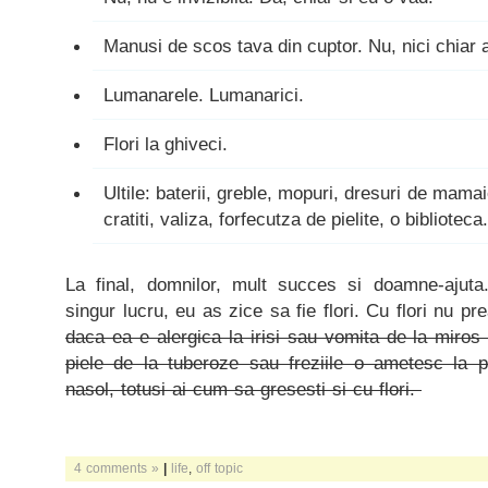
Manusi de scos tava din cuptor. Nu, nici chiar 
Lumanarele. Lumanarici.
Flori la ghiveci.
Ultile: baterii, greble, mopuri, dresuri de mama
cratiti, valiza, forfecutza de pielite, o biblioteca.
La final, domnilor, mult succes si doamne-ajuta
singur lucru, eu as zice sa fie flori. Cu flori nu p
daca ea e alergica la irisi sau vomita de la miros 
piele de la tuberoze sau freziile o ametesc la 
nasol, totusi ai cum sa gresesti si cu flori.
4 comments »
|
life
,
off topic