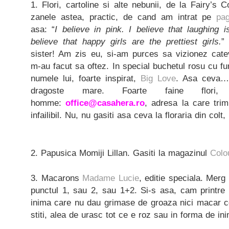
1. Flori, cartoline si alte nebunii, de la Fairy’s 
zanele astea, practic, de cand am intrat pe
pa
asa: “
I believe in pink. I believe that laughing i
believe that happy girls are the prettiest girls.
”
sister! Am zis eu, si-am purces sa vizionez cate
m-au facut sa oftez. In special buchetul rosu cu fu
numele lui, foarte inspirat,
Big Love
. Asa ceva… 
dragoste mare. Foarte faine flori,
homme:
office@casahera.ro
, adresa la care tri
infailibil. Nu, nu gasiti asa ceva la floraria din colt
2. Papusica Momiji Lillan. Gasiti la magazinul
Colo
3. Macarons
Madame Lucie
, editie speciala. Merg
punctul 1, sau 2, sau 1+2. Si-s asa, cam printre 
inima care nu dau grimase de groaza nici macar ce
stiti, alea de urasc tot ce e roz sau in forma de in