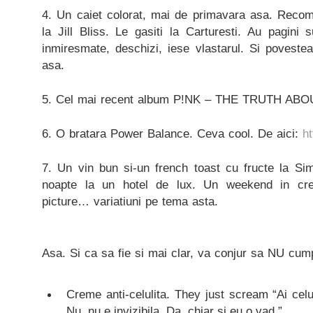
4. Un caiet colorat, mai de primavara asa. Recom
la Jill Bliss. Le gasiti la Carturesti. Au pagini s
inmiresmate, deschizi, iese vlastarul. Si povestea
asa.
5. Cel mai recent album P!NK – THE TRUTH AB
6. O bratara Power Balance. Ceva cool. De aici:
h
7. Un vin bun si-un french toast cu fructe la S
noapte la un hotel de lux. Un weekend in crei
picture… variatiuni pe tema asta.
Asa. Si ca sa fie si mai clar, va conjur sa NU cump
Creme anti-celulita. They just scream “Ai celuli
Nu, nu e invizibila. Da, chiar si eu o vad.”