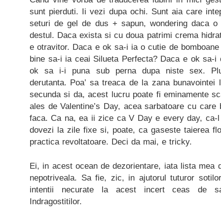
sunt pierduti. Ii vezi dupa ochi. Sunt aia care int
seturi de gel de dus + sapun, wondering daca o 
destul. Daca exista si cu doua patrimi crema hidrat
e otravitor. Daca e ok sa-i ia o cutie de bomboane
bine sa-i ia ceai Silueta Perfecta? Daca e ok sa-i
ok sa i-i puna sub perna dupa niste sex. Pl
derutanta. Poa’ sa treaca de la zana bunavointei la
secunda si da, acest lucru poate fi eminamente sc
ales de Valentine’s Day, acea sarbatoare cu care 
faca. Ca na, ea ii zice ca V Day e every day, ca-l
dovezi la zile fixe si, poate, ca gaseste taierea flo
practica revoltatoare. Deci da mai, e tricky.
Ei, in acest ocean de dezorientare, iata lista mea 
nepotriveala. Sa fie, zic, in ajutorul tuturor sotilo
intentii necurate la acest incert ceas de s
Indragostitilor.