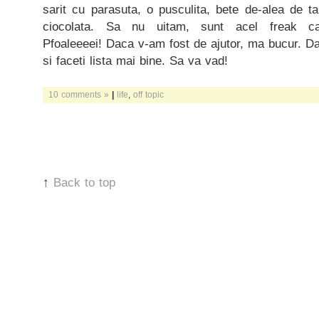
sarit cu parasuta, o pusculita, bete de-alea de t
ciocolata. Sa nu uitam, sunt acel freak ca
Pfoaleeeei! Daca v-am fost de ajutor, ma bucur. Dac
si faceti lista mai bine. Sa va vad!
10 comments »
|
life
,
off topic
↑
Back to top