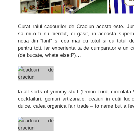
Curat raiul cadourilor de Craciun acesta este. J
sa mi-o fi nu pierdut, ci gasit, in aceasta super
noua din “lant” si cea mai cu totul si cu totul d
pentru toti, iar experienta ta de cumparator e un c
(de bucate, whate else:P)…
la all sorts of yummy stuff (lemon curd, ciocolata
cocktailuri, gemuri artizanale, ceaiuri in cutii luci
dulce, cafea organica fair trade – to name but a fe