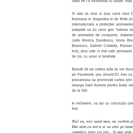
cand mi l-a incununat cu laude. Asta 
Si iata ca vine si ziua cand visul D
frumoasa in dragostea ei de fiinte vi
internationala a protectiei animalelo
asteptati sa zic ceva gen “iubirea n
de animalele de companie, tratament
carte Monica Davidescu, Horia Bren
Boerescu, Gabriel Cotabita, Razvan
truly, plus cate si mai cate persoan
de zis, cu umor si tandrete.
Banutii de pe cartea asta se vor duc
pe Facebook, you should:D). Asa ca od
pisicareasa sa promovati cartea prin m
stranga bani frumosi pentru toate v
de la GIA.
In incheiere, va las cu concluzia ce
fost:
Nici eu, nici sotul meu, nu vorbim p
Dar stim ca intr-o zi va veni pe lume
complice intre cei trei.
Si mai stim 