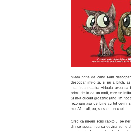
M-am prins de cand i-am descoper
descopar intr-o zi, si nu a bitch,
intalnirea noastra virtuala avea sa
primit de la ea un mail, care se intit
Si m-a cucerit groaznic (and I’m not 
rezonam asa de bine cu tot ce-mi sp
me. After all, eu, sa scriu un capitol i
Cred ca mi-am scris capitolul pe ner
din ce speram eu sa devina some day