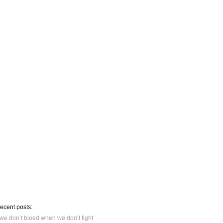
recent posts:
we don’t bleed when we don’t fight