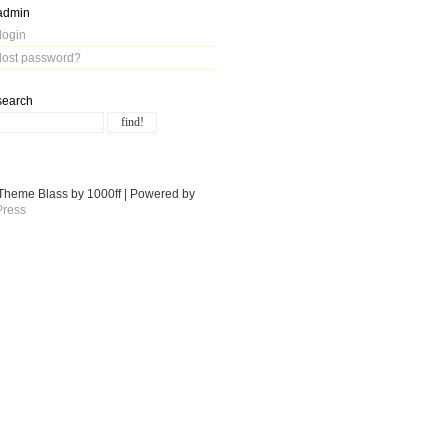
admin
login
lost password?
search
Theme Blass by 1000ff | Powered by
ress