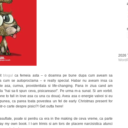
2026
WordP
it
blogul
ca femeia asta – o doamna pe bune dupa cum aveam sa
 asa cum se autoproclama – e really special. Habar nu aveam insa ca
 fie asa, cumva, providentiala si life-changing. Pana in ziua cand am
ula “hai sa-ti spun ceva, pisicareaso!”. Pe urma m-a sunat. Si am vorbit.
one to fall in love asa cu una cu doua). Avea asa o energie valvoi si eu
unea, ca parea toata povestea un fel de early Christmas present for
ntr-o carte despre pisici?! Get outta here!
asuflate, poate si pentru ca era in the making de ceva vreme, ca parte
 my own book. I l-am trimis si am tors de placere narcisistica atunci