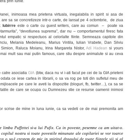
era prin iunie.
anei, inimoasa mea prietena virtuala, inegalabila in spirit si asa de
i, are sa se concretizeze intr-o carte, de lansat pe 4 octombrie, de ziua
r.
Iubirrre
este o carte cu guest writers, care au comun – poate va
etarmurita”, “devotiunea suprema”, dar nu – comportamentul firesc fata
ul empatic si respectuos al celorlalte fiinte. Semneaza capitole din
ciu, Melania Medeleanu, Marius Vintila, Iulian Vrabete, Dan Silviu
 Simion, Raluca Moianu, Irina Margareta Nistor,
Adi Hadean
si yours
e mai mult sau mai putin famous, care stiu despre animalute si au ceva
e catre asociatia
GIA
(btw, daca nu vi i-ati facut pe cei de la GIA prieteni
ata ce iese cartea in librarii, o sa va rog pe toti din sufletul meu de
ijloacele pe care le aveti la dispozitie (bloguri, fb, twitter…), ca sa se
ietatile de care se ocupa cu Dumnezeu stie ce resurse oamenii inimosi
lor scrise de mine in luna iunie, ca sa vedeti ce de mai premonita am
e limba Puffettei si-a lui Pufix. Ca in poveste, pesemne ca am uitat-o.
 copilul nostru si toate povestile minunate ale copilariei se vor toarce
ca o sa-l crestem de mic in spiritul dragului de toate fiintele vii si al