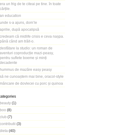
era un frig de te citeai pe tine. în toate
cărțile.
an education
unde s-a ajuns, dom’le
aprilie, după apocalipsă
credeam că midlife crisis e ceva nașpa.
până când am trăit-o.
desfătare la studio: un roman de
aventuri coproducție mazi-peasy,
pentru suflete boeme și minți
decadente
hummus de mazăre easy peasy
să ne cunoaștem mai bine, oracol-style
mâncare de dovlecei cu porc și quinoa
categories
beauty
(1)
boo
(8)
club
(7)
contributii
(3)
dieta
(40)