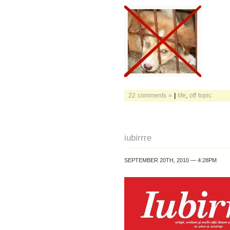
22 comments »
|
life
,
off topic
iubirrre
SEPTEMBER 20TH, 2010 — 4:28PM