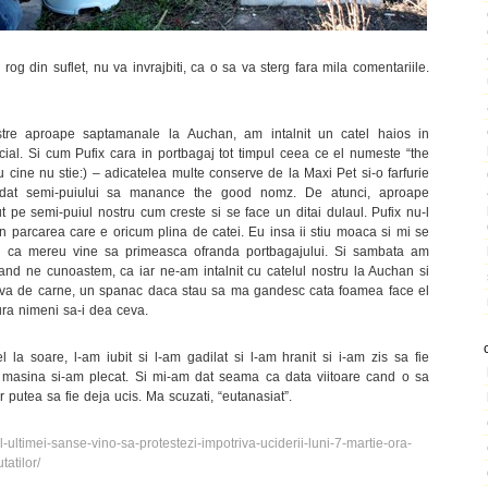
og din suflet, nu va invrajbiti, ca o sa va sterg fara mila comentariile.
stre aproape saptamanale la Auchan, am intalnit un catel haios in
ial. Si cum Pufix cara in portbagaj tot timpul ceea ce el numeste “the
 cine nu stie:) – adicatelea multe conserve de la Maxi Pet si-o farfurie
a dat semi-puiului sa manance the good nomz. De atunci, aproape
e semi-puiul nostru cum creste si se face un ditai dulaul. Pufix nu-l
rin parcarea care e oricum plina de catei. Eu insa ii stiu moaca si mi se
ru ca mereu vine sa primeasca ofranda portbagajului. Si sambata am
cand ne cunoastem, ca iar ne-am intalnit cu catelul nostru la Auchan si
rva de carne, un spanac daca stau sa ma gandesc cata foamea face el
dura nimeni sa-i dea ceva.
 la soare, l-am iubit si l-am gadilat si l-am hranit si i-am zis sa fie
 masina si-am plecat. Si mi-am dat seama ca data viitoare cand o sa
 putea sa fie deja ucis. Ma scuzati, “eutanasiat”.
l-ultimei-sanse-vino-sa-protestezi-impotriva-uciderii-luni-7-martie-ora-
atilor/