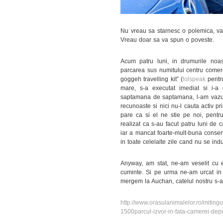
Nu vreau sa starnesc o polemica, va r
Vreau doar sa va spun o poveste.
Acum patru luni, in drumurile noa
parcarea sus numitului centru comerc
goggeh travelling kit” (
lolspeak
pentru
mare, s-a executat imediat si i-
saptamana de saptamana, l-am vazut p
recunoaste si nici nu-l cauta activ p
pare ca si el ne stie pe noi, pent
realizat ca s-au facut patru luni de 
iar a mancat foarte-mult-buna conse
in toate celelalte zile cand nu se in
Anyway, am stat, ne-am veselit cu el
cuminte. Si pe urma ne-am urcat in
mergem la Auchan, catelul nostru s-ar
http://www.orasulanimalelor.ro/mitingu
1500parcul-izvor-in-fata-camerei-deput