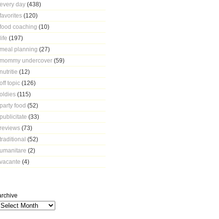
every day
(438)
favorites
(120)
food coaching
(10)
life
(197)
meal planning
(27)
mommy undercover
(59)
nutritie
(12)
off topic
(126)
oldies
(115)
party food
(52)
publicitate
(33)
reviews
(73)
traditional
(52)
umanitare
(2)
vacante
(4)
archive