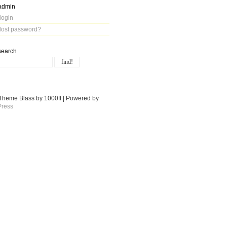
admin
login
lost password?
search
Theme Blass by 1000ff | Powered by
ress