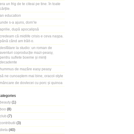
era un frig de te citeai pe tine. în toate
cărțile.
an education
unde s-a ajuns, dom’le
aprilie, după apocalipsă
credeam că midlife crisis e ceva nașpa.
până când am trăit-o.
desfătare la studio: un roman de
aventuri coproducție mazi-peasy,
pentru suflete boeme și minți
decadente
hummus de mazăre easy peasy
să ne cunoaștem mai bine, oracol-style
mâncare de dovlecei cu porc și quinoa
categories
beauty
(1)
boo
(8)
club
(7)
contributii
(3)
dieta
(40)