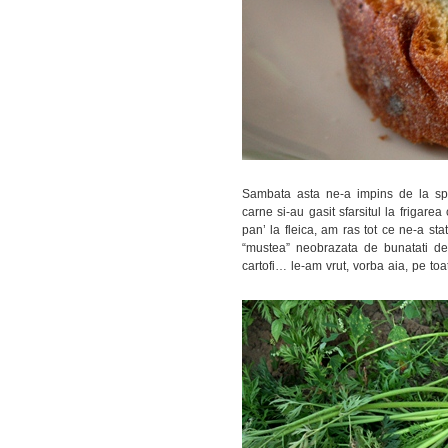
Sambata asta ne-a impins de la sp
carne si-au gasit sfarsitul la frigare
pan’ la fleica, am ras tot ce ne-a sta
“mustea” neobrazata de bunatati de t
cartofi… le-am vrut, vorba aia, pe toa