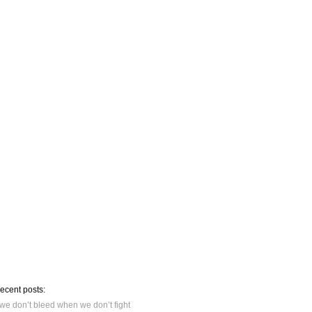
recent posts:
we don’t bleed when we don’t fight