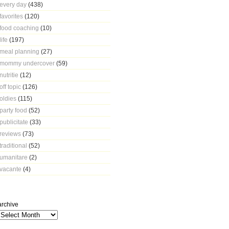
every day
(438)
favorites
(120)
food coaching
(10)
life
(197)
meal planning
(27)
mommy undercover
(59)
nutritie
(12)
off topic
(126)
oldies
(115)
party food
(52)
publicitate
(33)
reviews
(73)
traditional
(52)
umanitare
(2)
vacante
(4)
archive