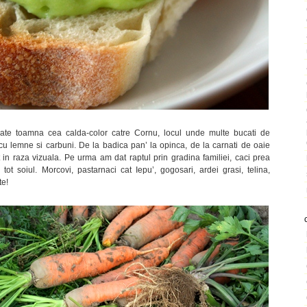
ate toamna cea calda-color catre Cornu, locul unde multe bucati de
a cu lemne si carbuni. De la badica pan’ la opinca, de la carnati de oaie
t in raza vizuala. Pe urma am dat raptul prin gradina familiei, caci prea
ot soiul. Morcovi, pastarnaci cat Iepu’, gogosari, ardei grasi, telina,
te!