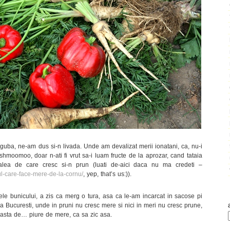
guba, ne-am dus si-n livada. Unde am devalizat merii ionatani, ca, nu-i
moomoo, doar n-ati fi vrut sa-i luam fructe de la aprozar, cand tataia
lea de care cresc si-n prun (luati de-aici daca nu ma credeti –
ul-care-face-mere-de-la-cornu/
, yep, that’s us:)).
le bunicului, a zis ca merg o tura, asa ca le-am incarcat in sacose pi
 la Bucuresti, unde in pruni nu cresc mere si nici in meri nu cresc prune,
l asta de… piure de mere, ca sa zic asa.