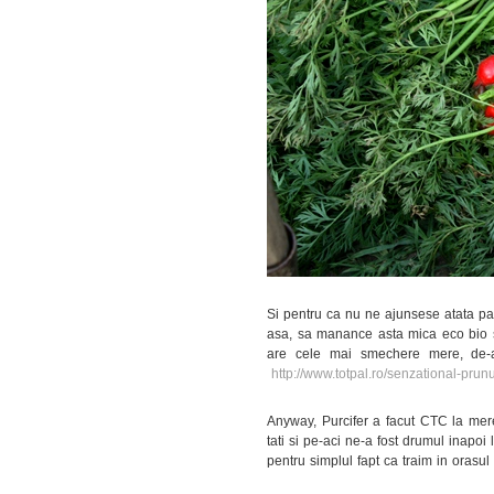
Si pentru ca nu ne ajunsese atata pa
asa, sa manance asta mica eco bio sh
are cele mai smechere mere, de-a
http://www.totpal.ro/senzational-prun
Anyway, Purcifer a facut CTC la mere
tati si pe-aci ne-a fost drumul inapoi
pentru simplul fapt ca traim in orasu