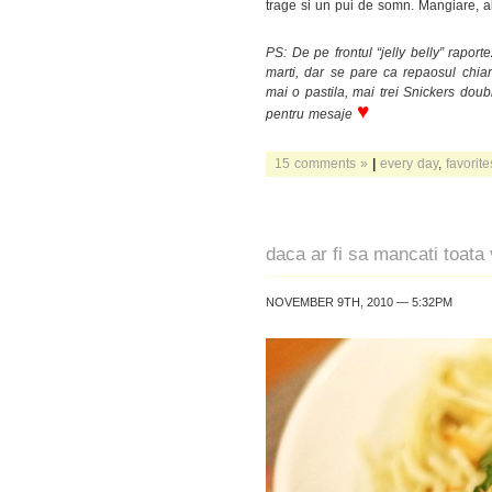
trage si un pui de somn. Mangiare, a
PS: De pe frontul “jelly belly” rapor
marti, dar se pare ca repaosul chiar 
mai o pastila, mai trei Snickers do
♥
pentru mesaje
15 comments »
|
every day
,
favorite
daca ar fi sa mancati toata
NOVEMBER 9TH, 2010 — 5:32PM