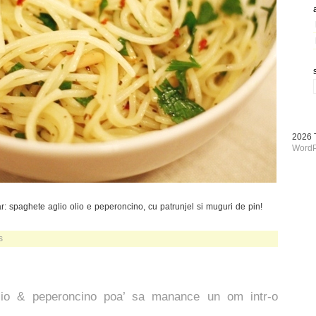
2026
WordP
: spaghete aglio olio e peperoncino, cu patrunjel si muguri de pin!
s
 olio & peperoncino poa’ sa manance un om intr-o