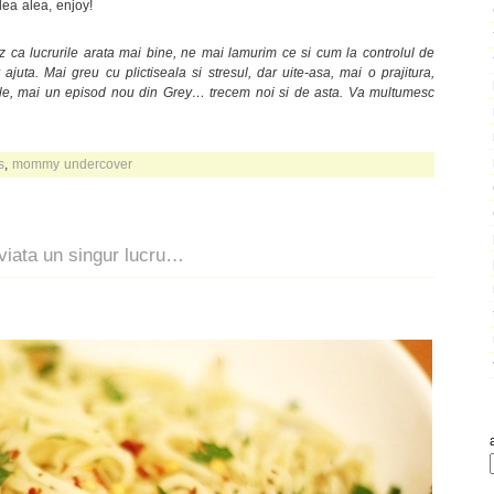
lea alea, enjoy!
tez ca lucrurile arata mai bine, ne mai lamurim ce si cum la controlul de
ajuta. Mai greu cu plictiseala si stresul, dar uite-asa, mai o prajitura,
uble, mai un episod nou din Grey… trecem noi si de asta. Va multumesc
s
,
mommy undercover
 viata un singur lucru…