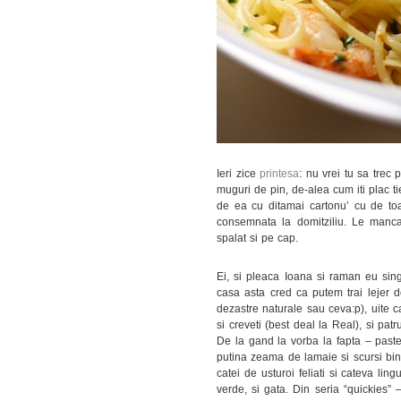
Ieri zice
printesa
: nu vrei tu sa trec 
muguri de pin, de-alea cum iti plac ti
de ea cu ditamai cartonu’ cu de toat
consemnata la domitziliu. Le manca
spalat si pe cap.
Ei, si pleaca Ioana si raman eu sing
casa asta cred ca putem trai lejer d
dezastre naturale sau ceva:p), uite 
si creveti (best deal la Real), si patr
De la gand la vorba la fapta – pastele
putina zeama de lamaie si scursi bine,
catei de usturoi feliati si cateva lin
verde, si gata. Din seria “quickies”