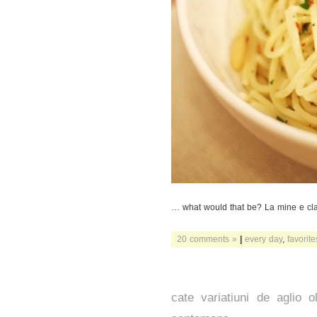
… what would that be? La mine e clar
20 comments »
|
every day
,
favorite
cate variatiuni de aglio