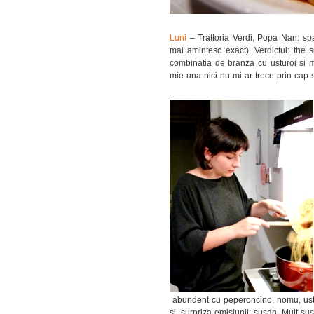
Luni
– Trattoria Verdi, Popa Nan: spa
mai amintesc exact). Verdictul: the 
combinatia de branza cu usturoi si m
mie una nici nu mi-ar trece prin cap 
abundent cu peperoncino, nomu, ustu
si, surpriza emisiunii: susan. Mult su