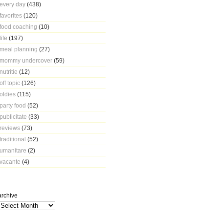
every day
(438)
favorites
(120)
food coaching
(10)
life
(197)
meal planning
(27)
mommy undercover
(59)
nutritie
(12)
off topic
(126)
oldies
(115)
party food
(52)
publicitate
(33)
reviews
(73)
traditional
(52)
umanitare
(2)
vacante
(4)
archive