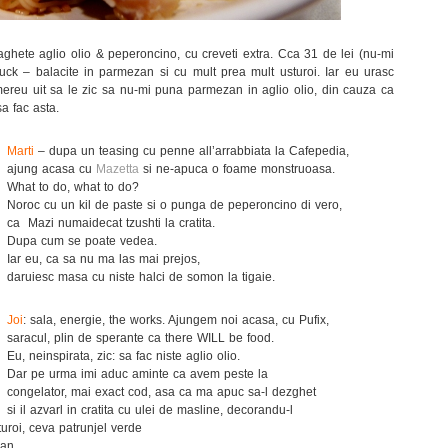
ghete aglio olio & peperoncino, cu creveti extra. Cca 31 de lei (nu-mi
suck – balacite in parmezan si cu mult prea mult usturoi. Iar eu urasc
ereu uit sa le zic sa nu-mi puna parmezan in aglio olio, din cauza ca
sa fac asta.
Marti
– dupa un teasing cu penne all’arrabbiata la Cafepedia,
ajung acasa cu
Mazetta
si ne-apuca o foame monstruoasa.
What to do, what to do?
Noroc cu un kil de paste si o punga de peperoncino di vero,
ca Mazi numaidecat tzushti la cratita.
Dupa cum se poate vedea.
Iar eu, ca sa nu ma las mai prejos,
daruiesc masa cu niste halci de somon la tigaie.
Joi
: sala, energie, the works. Ajungem noi acasa, cu Pufix,
saracul, plin de sperante ca there WILL be food.
Eu, neinspirata, zic: sa fac niste aglio olio.
Dar pe urma imi aduc aminte ca avem peste la
congelator, mai exact cod, asa ca ma apuc sa-l dezghet
si il azvarl in cratita cu ulei de masline, decorandu-l
roi, ceva patrunjel verde
san.