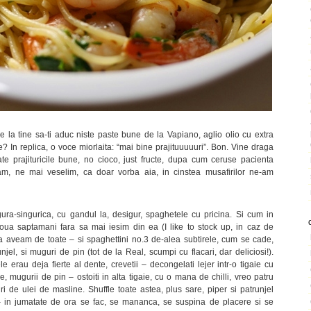
pe la tine sa-ti aduc niste paste bune de la Vapiano, aglio olio cu extra
e? In replica, o voce miorlaita: “mai bine prajituuuuuri”. Bon. Vine draga
e prajituricile bune, no cioco, just fructe, dupa cum ceruse pacienta
m, ne mai veselim, ca doar vorba aia, in cinstea musafirilor ne-am
ura-singurica, cu gandul la, desigur, spaghetele cu pricina. Si cum in
oua saptamani fara sa mai iesim din ea (I like to stock up, in caz de
ca aveam de toate – si spaghettini no.3 de-alea subtirele, cum se cade,
unjel, si muguri de pin (tot de la Real, scumpi cu flacari, dar deliciosi!).
 erau deja fierte al dente, crevetii – decongelati lejer intr-o tigaie cu
 mugurii de pin – ostoiti in alta tigaie, cu o mana de chilli, vreo patru
guri de ulei de masline. Shuffle toate astea, plus sare, piper si patrunjel
 – in jumatate de ora se fac, se mananca, se suspina de placere si se