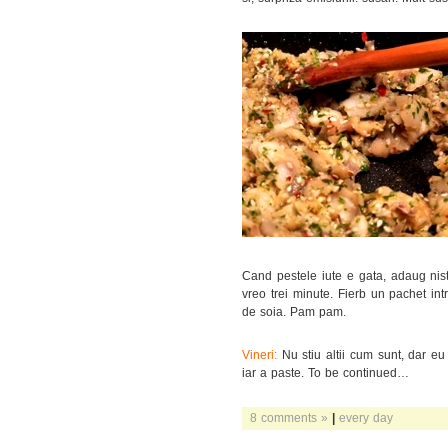
Cand pestele iute e gata, adaug nist
vreo trei minute. Fierb un pachet int
de soia. Pam pam.
Vineri:
Nu stiu altii cum sunt, dar 
iar a paste. To be continued…
8 comments »
|
every day