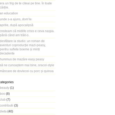
era un frig de te citeai pe tine. în toate
cărțile.
an education
unde s-a ajuns, dom’le
aprilie, după apocalipsă
credeam că midlife crisis e ceva nașpa.
până când am trăit-o.
desfătare la studio: un roman de
aventuri coproducție mazi-peasy,
pentru suflete boeme și minți
decadente
hummus de mazăre easy peasy
să ne cunoaștem mai bine, oracol-style
mâncare de dovlecei cu porc și quinoa
categories
beauty
(1)
boo
(8)
club
(7)
contributii
(3)
dieta
(40)