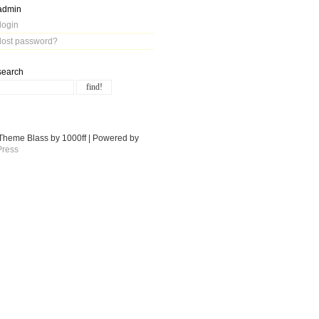
admin
login
lost password?
search
Theme Blass by 1000ff | Powered by
ress