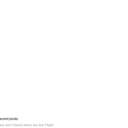
recent posts:
we don’t bleed when we don’t fight