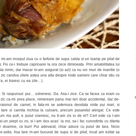
 mi-am inceput ziua cu o farfurie de supa calda si-un tzamp pe pilaf de
Fix ce-i trebuie caprioarei la ora zece dimineata. Prin amabilitatea lui
ta nimic, dar macar m-am asigurat (si azi) ca nu voi muri de inanitie (o
zic candva zilele astea una alta despre niste oameni care chiar stiu ce
a, ei traiesc cu ea zile…).
. Si raspunsul: pui… oshenesc. Da. Asa-i zice. Ca se facea ca eram cu
zic ca-mi prea place, nimeream pana mai ieri doar accidental, dar de-
raionul de carnet, in fata-mi se asternura deodata niste pui mari, si
tare si carnita inchisa la culoare, precum pasaretul alergat. Ce este
um ma pufi, e puiul osenesc, nu ti-am zis io de el? Cert este ca l-am
si-un piept cu os, si l-am dus acas’ la noi, sa-i fac cunostinta cu sfanta
dar doamne, ce bun! Pui adevarat, chiar aduce cu puiul de tara. Nicio
i de-astia. Asa tare m-am bucurat de supa si de pilaf, incat am ezitat sa