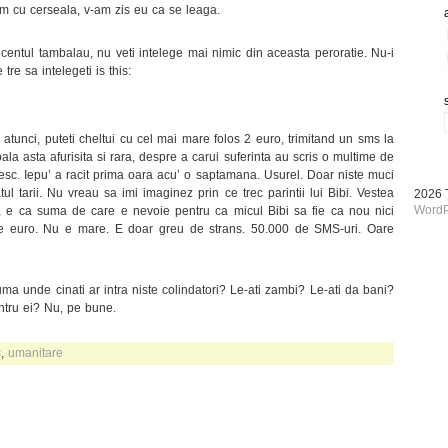
im cu cerseala, v-am zis eu ca se leaga.
ecentul tambalau, nu veti intelege mai nimic din aceasta peroratie. Nu-i
tre sa intelegeti is this:
tunci, puteti cheltui cu cel mai mare folos 2 euro, trimitand un sms la
ala asta afurisita si rara, despre a carui suferinta au scris o multime de
esc. Iepu’ a racit prima oara acu’ o saptamana. Usurel. Doar niste muci
ul tarii. Nu vreau sa imi imaginez prin ce trec parintii lui Bibi. Vestea
2026
WordP
), e ca suma de care e nevoie pentru ca micul Bibi sa fie ca nou nici
e euro. Nu e mare. E doar greu de strans. 50.000 de SMS-uri. Oare
iuma unde cinati ar intra niste colindatori? Le-ati zambi? Le-ati da bani?
entru ei? Nu, pe bune.
c
,
umanitare