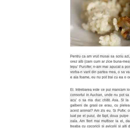
Pentru ca am vrut musai sa scriu azi,
orez alb (cam cum ar zice buna-mea). 
Iepu’ Purcifer, n-am mai apucat a pos
vorba-n vant din partea mea, o sa va 
e aia foame, eu nu pot trai cu ea o or
Ei. Intrebarea este ce pui mancam io
consortul in Auchan, unde nu pot sa 
acu’ o sa ma duc chitit. Asa. Si la 
galbeni de grasi ce erau, cu pielea 
acest animal? Am zis eu. Si Pufix: c
luat pe el puiul, de fapt, doua pulpe 
oala. Am fiert mai multisor la el, 
treaba cu cocoricii si avicolii si alt