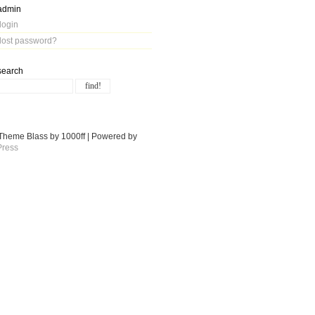
admin
login
lost password?
search
Theme Blass by 1000ff | Powered by
ress