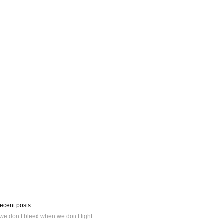
recent posts:
we don’t bleed when we don’t fight