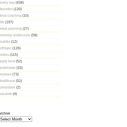
every day
(438)
favorites
(120)
food coaching
(10)
life
(197)
meal planning
(27)
mommy undercover
(59)
nutritie
(12)
off topic
(126)
oldies
(115)
party food
(52)
publicitate
(33)
reviews
(73)
traditional
(52)
umanitare
(2)
vacante
(4)
archive