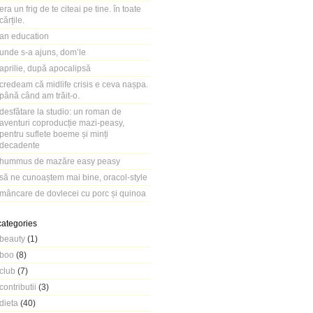
era un frig de te citeai pe tine. în toate
cărțile.
an education
unde s-a ajuns, dom’le
aprilie, după apocalipsă
credeam că midlife crisis e ceva nașpa.
până când am trăit-o.
desfătare la studio: un roman de
aventuri coproducție mazi-peasy,
pentru suflete boeme și minți
decadente
hummus de mazăre easy peasy
să ne cunoaștem mai bine, oracol-style
mâncare de dovlecei cu porc și quinoa
categories
beauty
(1)
boo
(8)
club
(7)
contributii
(3)
dieta
(40)