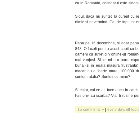
ca in Romania, colindatul este sinon
Sigur, daca nu sunteti la curent cu r
nimic si nevermind. Ca, de fapt, tot ce 
Pana pe 16 decembrie, si doar pana a
848. O faceti pentru acest copil cu bo
oameni cu suflet din online-ul roman
mai vanjosi. Si tot mi s-a parut capat
buna (si in egala masura frustranta
macar nu e foarte mare, 100.000 d
suntem atatia? Sunteti cu mine?
Si chiar, voi ce-ati face daca in carc
I-ati privi cu scarba? V-ar fi rusine p
15 comments »
|
every day
,
off topi