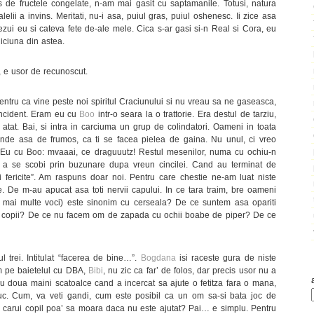
 de fructele congelate, n-am mai gasit cu saptamanile. Totusi, natura
lelii a invins. Meritati, nu-i asa, puiul gras, puiul oshenesc. Ii zice asa
ui eu si cateva fete de-ale mele. Cica s-ar gasi si-n Real si Cora, eu
iciuna din astea.
, e usor de recunoscut.
ntru ca vine peste noi spiritul Craciunului si nu vreau sa ne gaseasca,
n incident. Eram eu cu
Boo
intr-o seara la o trattorie. Era destul de tarziu,
 atat. Bai, si intra in carciuma un grup de colindatori. Oameni in toata
linde asa de frumos, ca ti se facea pielea de gaina. Nu unul, ci vreo
ii. Eu cu Boo: mvaaai, ce draguuutz! Restul mesenilor, numa cu ochiu-n
e a se scobi prin buzunare dupa vreun cincilei. Cand au terminat de
i fericite”. Am raspuns doar noi. Pentru care chestie ne-am luat niste
e. De m-au apucat asa toti nervii capului. In ce tara traim, bre oameni
pe mai multe voci) este sinonim cu cerseala? De ce suntem asa opariti
te copii? De ce nu facem om de zapada cu ochii boabe de piper? De ce
trei. Intitulat “facerea de bine…”.
Bogdana
isi raceste gura de niste
m pe baietelul cu DBA,
Bibi
, nu zic ca far’ de folos, dar precis usor nu a
cu doua maini scatoalce cand a incercat sa ajute o fetitza fara o mana,
uc. Cum, va veti gandi, cum este posibil ca un om sa-si bata joc de
al carui copil poa’ sa moara daca nu este ajutat? Pai… e simplu. Pentru