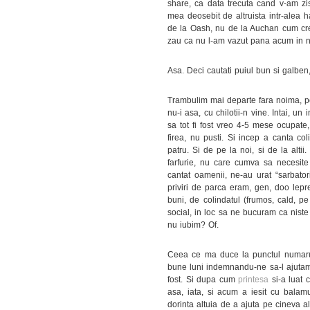
share, ca data trecuta cand v-am zis
mea deosebit de altruista intr-alea ha
de la Oash, nu de la Auchan cum crez
zau ca nu l-am vazut pana acum in n
Asa. Deci cautati puiul bun si galben
Trambulim mai departe fara noima, pe
nu-i asa, cu chilotii-n vine. Intai, u
sa tot fi fost vreo 4-5 mese ocupate,
firea, nu pusti. Si incep a canta co
patru. Si de pe la noi, si de la alt
farfurie, nu care cumva sa necesit
cantat oamenii, ne-au urat “sarbator
priviri de parca eram, gen, doo lepr
buni, de colindatul (frumos, cald, 
social, in loc sa ne bucuram ca nis
nu iubim? Of.
Ceea ce ma duce la punctul numarul 
bune luni indemnandu-ne sa-l ajuta
fost. Si dupa cum
printesa
si-a luat 
asa, iata, si acum a iesit cu balam
dorinta altuia de a ajuta pe cineva 