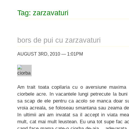
Tag: zarzavaturi
bors de pui cu zarzavaturi
AUGUST 3RD, 2010 — 1:01PM
Am trait toata copilaria cu o aversiune maxima
ciorbele acre. In vacantele lungi petrecute la bun
sa scap de ele pentru ca acolo se manca doar su
vroia acreala, se foloseau smantana sau zeama de 
In ultimii ani am invatat sa il accept in viata mea
mult, cat mai mult leustean. Eu una tot supe fac ac
cand face mama cate-o ciorba de-aia… adevarata.