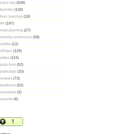
every day
(438)
favorites
(120)
food coaching
(10)
life
(197)
meal planning
(27)
mommy undercover
(59)
nutritie
(12)
off topic
(126)
oldies
(115)
party food
(52)
publicitate
(33)
reviews
(73)
traditional
(52)
umanitare
(2)
vacante
(4)