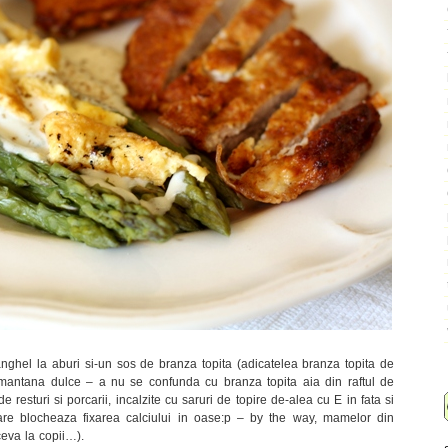
anghel la aburi si-un sos de branza topita (adicatelea branza topita de
 smantana dulce – a nu se confunda cu branza topita aia din raftul de
e resturi si porcarii, incalzite cu saruri de topire de-alea cu E in fata si
care blocheaza fixarea calciului in oase:p – by the way, mamelor din
ceva la copii…).