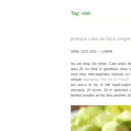
Tag: vitel
pranzul care se face singur
APRIL 21ST, 2011 — 2:09PM
Nu am timp. De nimic. Cam asta-i fee
alea 2h nu intra si gandirea, doar c
noul meu mini-aspirator manual cu 
minute
Mastering The Art of French
am pus-o la loc in raft rapid-urge
sincopat, 2h acum, 2h in episodul vi
familia noastra se fac fara pesmet, do