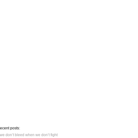
recent posts:
we don’t bleed when we don’t fight