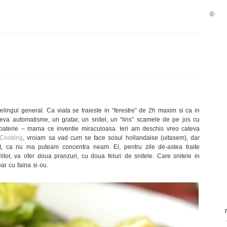
©
lingul general. Ca viata se traieste in “ferestre” de 2h maxim si ca in
eva automatisme, un gratar, un snitel, un “lins” scamele de pe jos cu
baterie – mama ce inventie miraculoasa. Ieri am deschis vreo cateva
 Cooking
, vroiam sa vad cum se face sosul hollandaise (uitasem), dar
nt, ca nu ma puteam concentra neam. Ei, pentru zile de-astea traite
itor, va ofer doua pranzuri, cu doua feluri de snitele. Care snitele in
ar cu faina si ou.