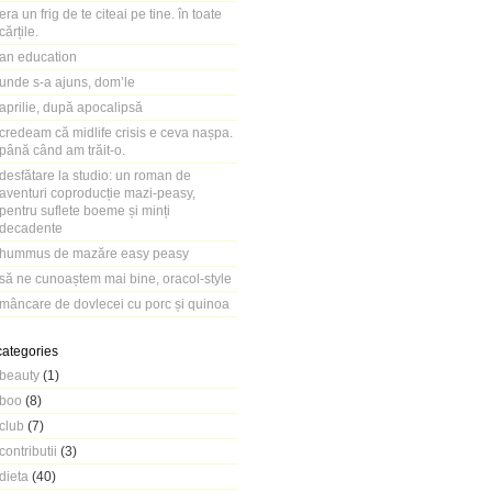
era un frig de te citeai pe tine. în toate
cărțile.
an education
unde s-a ajuns, dom’le
aprilie, după apocalipsă
credeam că midlife crisis e ceva nașpa.
până când am trăit-o.
desfătare la studio: un roman de
aventuri coproducție mazi-peasy,
pentru suflete boeme și minți
decadente
hummus de mazăre easy peasy
să ne cunoaștem mai bine, oracol-style
mâncare de dovlecei cu porc și quinoa
categories
beauty
(1)
boo
(8)
club
(7)
contributii
(3)
dieta
(40)