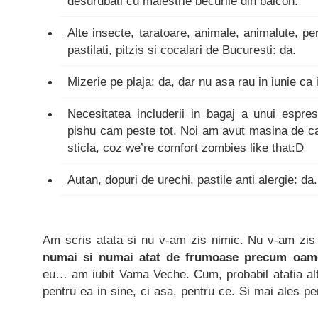
desurubati cu maiestrie becurile din balcon.
Alte insecte, taratoare, animale, animalute, per
pastilati, pitzis si cocalari de Bucuresti: da.
Mizerie pe plaja: da, dar nu asa rau in iunie ca
Necesitatea includerii in bagaj a unui espre
pishu cam peste tot. Noi am avut masina de c
sticla, coz we’re comfort zombies like that:D
Autan, dopuri de urechi, pastile anti alergie: da.
Am scris atata si nu v-am zis nimic. Nu v-am zis 
numai si numai atat de frumoase precum oamen
eu… am iubit Vama Veche. Cum, probabil atatia alti
pentru ea in sine, ci asa, pentru ce. Si mai ales pe