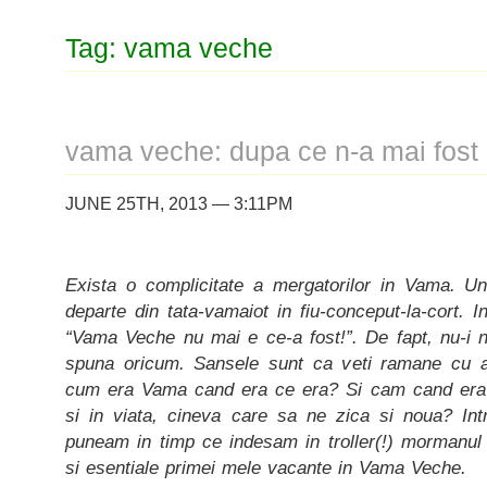
Tag: vama veche
vama veche: dupa ce n-a mai fost 
JUNE 25TH, 2013 — 3:11PM
Exista o complicitate a mergatorilor in Vama. U
departe din tata-vamaiot in fiu-conceput-la-cort. I
“Vama Veche nu mai e ce-a fost!”. De fapt, nu-i n
spuna oricum. Sansele sunt ca veti ramane cu 
cum era Vama cand era ce era? Si cam cand era a
si in viata, cineva care sa ne zica si noua? Intr
puneam in timp ce indesam in troller(!) mormanul 
si esentiale primei mele vacante in Vama Veche.