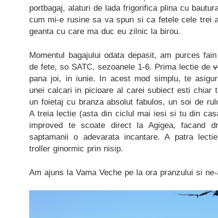
portbagaj, alaturi de lada frigorifica plina cu bau
cum mi-e rusine sa va spun si ca fetele cele trei
geanta cu care ma duc eu zilnic la birou.
Momentul bagajului odata depasit, am purces fain
de fete, so SATC, sezoanele 1-6. Prima lectie de
v
pana joi, in iunie. In acest mod simplu, te asigu
unei calcari in picioare al carei subiect esti chiar
un foietaj cu branza absolut fabulos, un soi de rul
A treia lectie (asta din ciclul mai iesi si tu din c
improved te scoate direct la Agigea, facand d
saptamanii o adevarata incantare. A patra lectie
troller ginormic prin nisip.
Am ajuns la Vama Veche pe la ora pranzului si ne-am