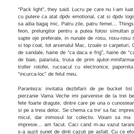
“Pack light”, they said. Lucru pe care nu l-am luat
cu putere ca atat dpdv emotional, cat si dpdv logi
sa aiba bagaj mic. Patru zile, patru femei… Thing
feon, prelungitor pentru a putea folosi simultan 
sapte oje preferate, in nunate de rosu, rosu-rosu 
si top coat, tot arsenalul Mac, tzoale si carpeturi, 
de sandale, haine de “ca daca e frig”, haine de “c
de baie, palariuta, trusa de prim ajutor-minifar
troller rotofei, rucsacul cu electronice, paporni
“incurca-loc” de felul meu.
Paranteza: invitatia dezbifarii de pe bucket li
pierzanie Vama Veche imi parvenise de la trei best
fete foarte dragute, dintre care pe una o cunosteam
si pe a treia deloc. Se chema ca tre’ sa fac impresi
micul, dar inimosul lor colectiv. Voiam sa ma
impresie… am facut. Caci cand m-au vazut tarand 
s-a auzit sunet de dinti cazuti pe asfalt. Cu ce efo