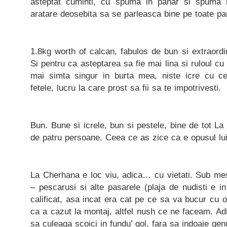
asteptat cuminti, cu spuma in pahar si spuma 
aratare deosebita sa se parleasca bine pe toate par
1.8kg worth of calcan, fabulos de bun si extraord
Si pentru ca asteptarea sa fie mai lina si ruloul 
mai simta singur in burta mea, niste icre cu 
fetele, lucru la care prost sa fii sa te impotrivesti.
Bun. Bune si icrele, bun si pestele, bine de tot La
de patru persoane. Ceea ce as zice ca e opusul lui 
La Cherhana e loc viu, adica… cu vietati. Sub mese
– pescarusi si alte pasarele (plaja de nudisti e 
calificat, asa incat era cat pe ce sa va bucur cu o
ca a cazut la montaj, altfel nush ce ne faceam. A
sa culeaga scoici in fundu’ gol, fara sa indoaie ge