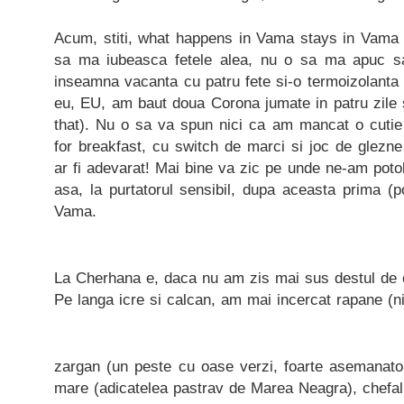
Acum, stiti, what happens in Vama stays in Vama 
sa ma iubeasca fetele alea, nu o sa ma apuc s
inseamna vacanta cu patru fete si-o termoizolanta c
eu, EU, am baut doua Corona jumate in patru zile si
that). Nu o sa va spun nici ca am mancat o cutie
for breakfast, cu switch de marci si joc de glezne
ar fi adevarat! Mai bine va zic pe unde ne-am potol
asa, la purtatorul sensibil, dupa aceasta prima (po
Vama.
La Cherhana e, daca nu am zis mai sus destul de e
Pe langa icre si calcan, am mai incercat rapane (ni
zargan (un peste cu oase verzi, foarte asemanato
mare (adicatelea pastrav de Marea Neagra), chefal 