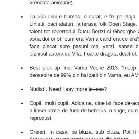
vreodata animatie).
La
Vila Dini
e frumos, e curat, e fix pe plaja.
Linistii, caci alaturi, la terasa folk Open Stage
talent tot repertoriul Ducu Bertzi si Gheorghe 
astia doi or sti cum era Vama cand era ce era
face plecat spre pasuni mai verzi, sanse
biznisul astora cu Vila. Foarte draguta dealtfel,
Best pick up line, Vama Veche 2013: “Incep 
deosebire de 99% din barbatii din Vama, eu AM
Nudisti. Need I say more
is less
?
Copii, multi copii. Adica na, cine isi face de-
a lipsei urmei de fund de bebelus, o suge, cum 
reprodusi.
Greieri. In casa, pe bluza, sub bluza. Pot fi