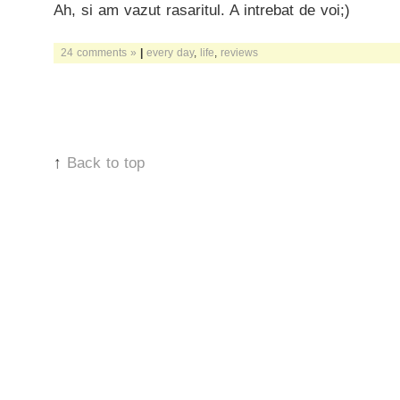
Ah, si am vazut rasaritul. A intrebat de voi;)
24 comments »
|
every day
,
life
,
reviews
↑
Back to top