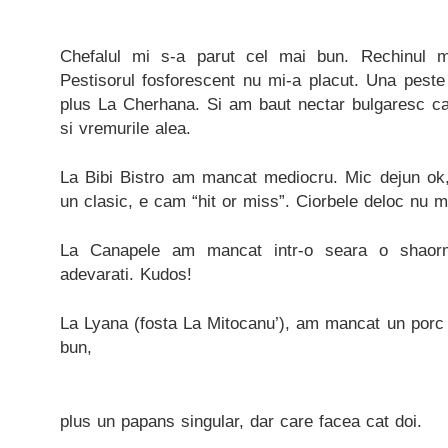
Chefalul mi s-a parut cel mai bun. Rechinul m
Pestisorul fosforescent nu mi-a placut. Una peste
plus La Cherhana. Si am baut nectar bulgaresc ca 
si vremurile alea.
La Bibi Bistro am mancat mediocru. Mic dejun ok,
un clasic, e cam “hit or miss”. Ciorbele deloc nu mi
La Canapele am mancat intr-o seara o shaorma
adevarati. Kudos!
La Lyana (fosta La Mitocanu’), am mancat un porc c
bun,
plus un papans singular, dar care facea cat doi.