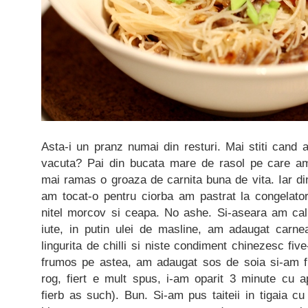
Asta-i un pranz numai din resturi. Mai stiti cand
vacuta? Pai din bucata mare de rasol pe care am
mai ramas o groaza de carnita buna de vita. Iar din
am tocat-o pentru ciorba am pastrat la congelat
nitel morcov si ceapa. No ashe. Si-aseara am cali
iute, in putin ulei de masline, am adaugat carnea
lingurita de chilli si niste condiment chinezesc fiv
frumos pe astea, am adaugat sos de soia si-am fie
rog, fiert e mult spus, i-am oparit 3 minute cu a
fierb as such). Bun. Si-am pus taiteii in tigaia 