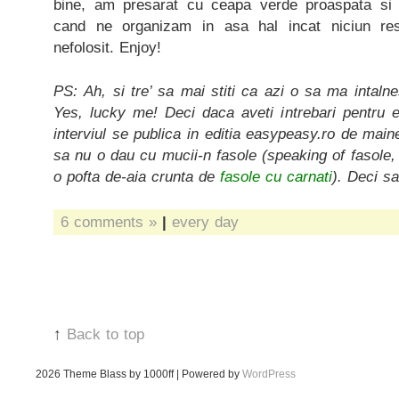
bine, am presarat cu ceapa verde proaspata si g
cand ne organizam in asa hal incat niciun r
nefolosit. Enjoy!
PS: Ah, si tre’ sa mai stiti ca azi o sa ma intal
Yes, lucky me! Deci daca aveti intrebari pentru e
interviul se publica in editia easypeasy.ro de main
sa nu o dau cu mucii-n fasole (speaking of fasole
o pofta de-aia crunta de
fasole cu carnati
). Deci sa
6 comments »
|
every day
↑
Back to top
2026
Theme Blass by 1000ff | Powered by
WordPress