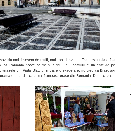
ov. Nu mai fusesem de multi, multi ani. I loved it! Toata excursia a fost
aj ca Romania poate sa fie si altfel. Titlul postului e un citat de pe
terasele din Piata Sfatului si da, e o exagerare, nu cred ca Brasovu-i
iguranta e unul din cele mai frumoase orase din Romania. De la capat: