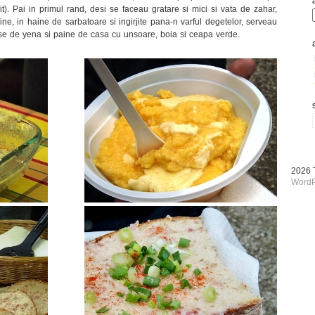
t). Pai in primul rand, desi se faceau gratare si mici si vata de zahar,
ne, in haine de sarbatoare si ingirjite pana-n varful degetelor, serveau
se de yena si paine de casa cu unsoare, boia si ceapa verde.
2026
WordP