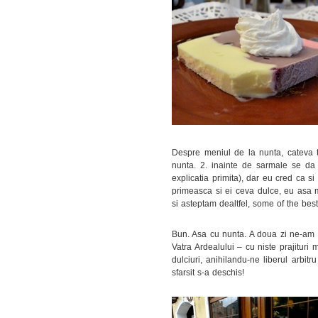
Despre meniul de la nunta, cateva t
nunta. 2. inainte de sarmale se da 
explicatia primita), dar eu cred ca s
primeasca si ei ceva dulce, eu asa m
si asteptam dealtfel, some of the best
Bun. Asa cu nunta. A doua zi ne-am 
Vatra Ardealului – cu niste prajituri
dulciuri, anihilandu-ne liberul arbit
sfarsit s-a deschis!