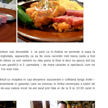
reburi mai deosebite: 1. se pare ca in Ardeal se serveste si supa la
inghetata, apparently ca sa fie ceva racoritor mid menu (asta a fost
i in ideea ca unii oameni nu stau pana la final si deci nu apuca tort (sa
-am gandit:)) si 3. sarmalele – de mare caracter si spectacol, cum ne
 I’ve ever had.
trezit cu noaptea in cap deoarece vazuseram o cofetaria langa hotel –
 mirobolante in galantar, care ne chemau in limba universala a iubirii de
ru de-asa natura incat ne-am tarat prin fata ei de la 9 la 10:30 cand in