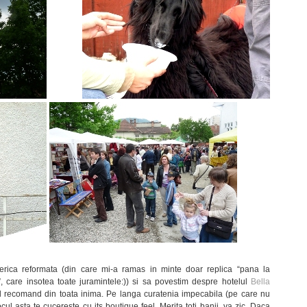
erica reformata (din care mi-a ramas in minte doar replica “pana la
 care insotea toate juramintele:)) si sa povestim despre hotelul
Bella
i-l recomand din toata inima. Pe langa curatenia impecabila (pe care nu
ocul asta te cucereste cu its boutique feel. Merita toti banii, va zic. Daca