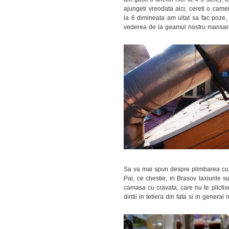
ajungeti vreodata aici, cereti o cam
la 6 dimineata am uitat sa fac poze,
vederea de la geamul nostru mansard
Sa va mai spun despre plimbarea cu t
Pai, ce chestie, in Brasov taxiurile s
camasa cu cravata, care nu te plictis
dintii in tetiera din fata si in general