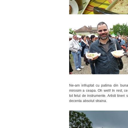
Ne-am infruptat cu patima din bunat
mirosim a ceapa. Oh well! In rest, c
tot felul de instrumente. Artisti tine
decenta absolut straina.