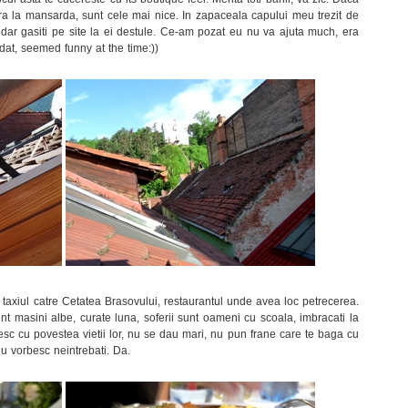
era la mansarda, sunt cele mai nice. In zapaceala capului meu trezit de
 dar gasiti pe site la ei destule. Ce-am pozat eu nu va ajuta much, era
at, seemed funny at the time:))
axiul catre Cetatea Brasovului, restaurantul unde avea loc petrecerea.
unt masini albe, curate luna, soferii sunt oameni cu scoala, imbracati la
esc cu povestea vietii lor, nu se dau mari, nu pun frane care te baga cu
 nu vorbesc neintrebati. Da.