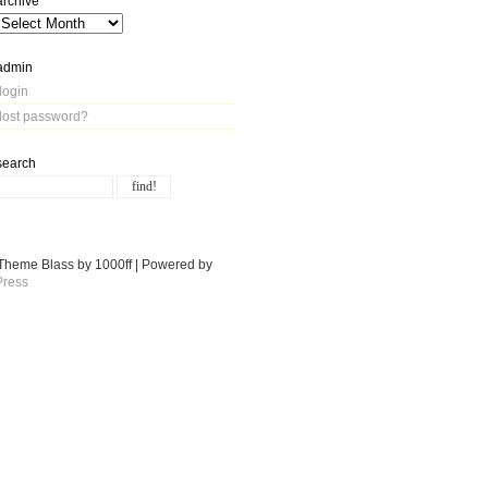
archive
admin
login
lost password?
search
Theme Blass by 1000ff | Powered by
ress