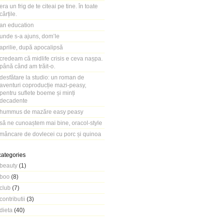
era un frig de te citeai pe tine. în toate
cărțile.
an education
unde s-a ajuns, dom’le
aprilie, după apocalipsă
credeam că midlife crisis e ceva nașpa.
până când am trăit-o.
desfătare la studio: un roman de
aventuri coproducție mazi-peasy,
pentru suflete boeme și minți
decadente
hummus de mazăre easy peasy
să ne cunoaștem mai bine, oracol-style
mâncare de dovlecei cu porc și quinoa
categories
beauty
(1)
boo
(8)
club
(7)
contributii
(3)
dieta
(40)