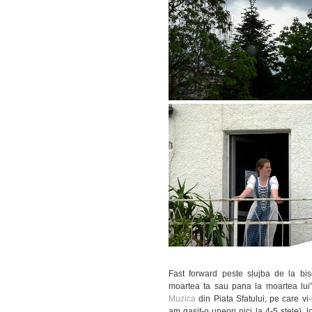
Fast forward peste slujba de la bis
moartea ta sau pana la moartea lui”,
Muzica
din Piata Sfatului, pe care v
am gasit-o uneori nici la 4-5 stele), l