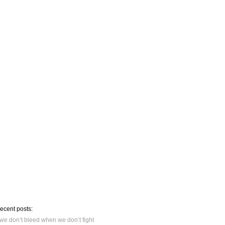
recent posts:
we don’t bleed when we don’t fight