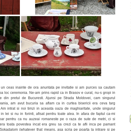
un ceas inainte de ora anuntata pe invitatie si am purces sa cautam
ba loc ceremonia. Ne-am prins rapid ca in Brasov e curat, nu-s gropi in
mate din pretul de Bucuresti. Ajunsi pe Strada Moldovei, cam singurul
ania, am avut bucuria sa aflam ca in curtea bisericii era ceva targ
Am intrat si noi timzi in aceasta oaza de maghiaritate, unde singurul
n lei si nu in forinti, afisat pentru toate alea. In afara de faptul ca-mi
ar pentru ca nu auzeai romaneste pe o raza de sute de metri, ci si
 era toata povestea incat era greu sa crezi ca te afli inca pe pamant
 Sokadalom (whatever that means, asa scria pe poarta la intrare si pe