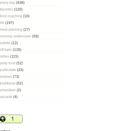
every day
(438)
favorites
(120)
food coaching
(10)
life
(197)
meal planning
(27)
mommy undercover
(59)
nutritie
(12)
off topic
(126)
oldies
(115)
party food
(52)
publicitate
(33)
reviews
(73)
traditional
(52)
umanitare
(2)
vacante
(4)