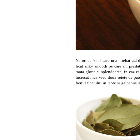
Noroc cu
Andi
care m-a-ntrebat azi d
ficat silky smooth pe care am prest
toata gloria si splendoarea, in caz 
incercat inca vreo doua retete de pate
fiertul ficatului in lapte si galbenus