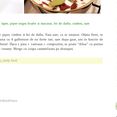
 lapte, piper negru boabe si macinat, foi de dafin, cimbru, sare
 piper, cimbru si foi de dafin. Fara sare, ca se intaresc. Odata fierti, se
una cu 4 galbenuse de ou fierte tari, sare dupa gust, unt in functie de
chetul.
Daca e prea « vartoasa » compozitia, se poate “dilua” cu putina
rte creamy. Merge cu ceapa caramelizata pe deasupra.
s
,
party food
by
WordPress