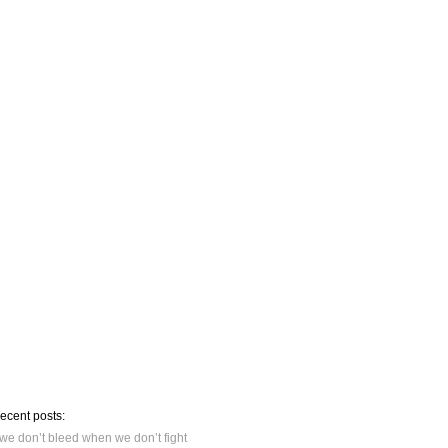
recent posts:
we don’t bleed when we don’t fight