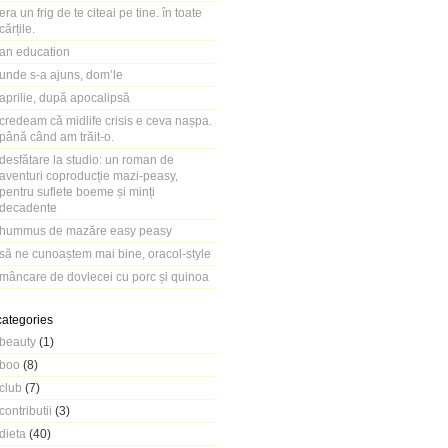
era un frig de te citeai pe tine. în toate
cărțile.
an education
unde s-a ajuns, dom’le
aprilie, după apocalipsă
credeam că midlife crisis e ceva nașpa.
până când am trăit-o.
desfătare la studio: un roman de
aventuri coproducție mazi-peasy,
pentru suflete boeme și minți
decadente
hummus de mazăre easy peasy
să ne cunoaștem mai bine, oracol-style
mâncare de dovlecei cu porc și quinoa
categories
beauty
(1)
boo
(8)
club
(7)
contributii
(3)
dieta
(40)