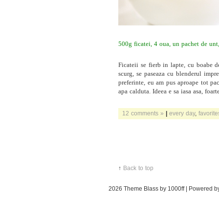
500g ficatei, 4 oua, un pachet de unt,
Ficateii se fierb in lapte, cu boabe de
scurg, se paseaza cu blenderul impre
preferinte, eu am pus aproape tot pa
apa calduta. Ideea e sa iasa asa, foa
12 comments »
|
every day
,
favorite
↑
Back to top
2026
Theme Blass by 1000ff | Powered 