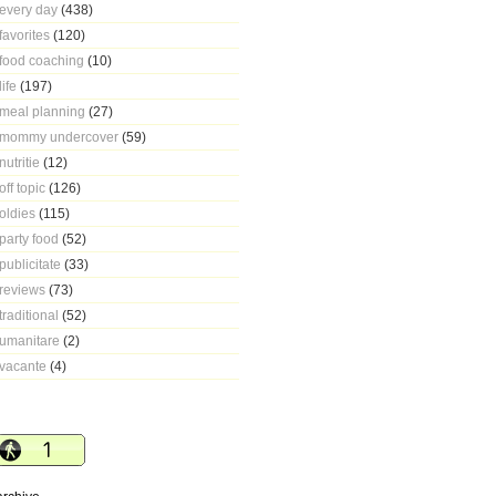
every day
(438)
favorites
(120)
food coaching
(10)
life
(197)
meal planning
(27)
mommy undercover
(59)
nutritie
(12)
off topic
(126)
oldies
(115)
party food
(52)
publicitate
(33)
reviews
(73)
traditional
(52)
umanitare
(2)
vacante
(4)