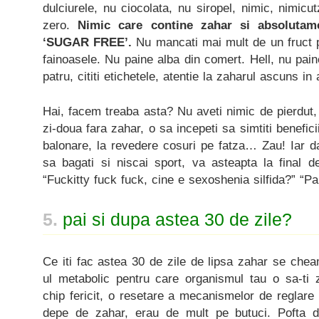
dulciurele, nu ciocolata, nu siropel, nimic, nimicu
zero.
Nimic care contine zahar si absolutam
‘SUGAR FREE’.
Nu mancati mai mult de un fruct p
fainoasele. Nu paine alba din comert. Hell, nu paine
patru, cititi etichetele, atentie la zaharul ascuns in
Hai, facem treaba asta? Nu aveti nimic de pierdut
zi-doua fara zahar, o sa incepeti sa simtiti benefici
balonare, la revedere cosuri pe fatza… Zau! Iar d
sa bagati si niscai sport, va asteapta la final d
“Fuckitty fuck fuck, cine e sexoshenia silfida?” “Pa
5.
pai si dupa astea 30 de zile?
Ce iti fac astea 30 de zile de lipsa zahar se ch
ul metabolic pentru care organismul tau o sa-ti z
chip fericit, o resetare a mecanismelor de reglare 
depe de zahar, erau de mult pe butuci. Pofta d