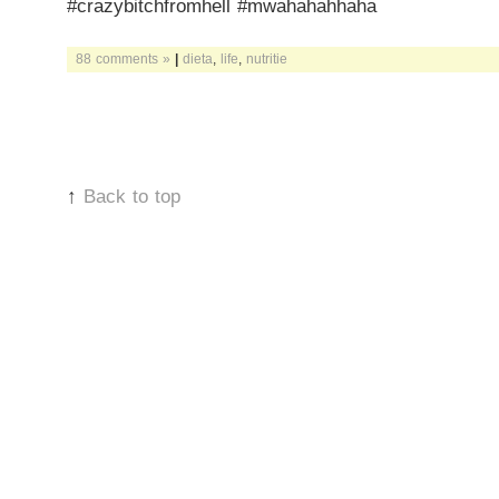
#crazybitchfromhell #mwahahahhaha
88 comments »
|
dieta
,
life
,
nutritie
↑
Back to top