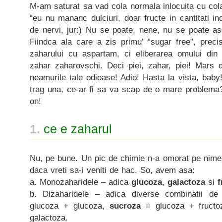
M-am saturat sa vad cola normala inlocuita cu col
“eu nu mananc dulciuri, doar fructe in cantitati in
de nervi, jur:) Nu se poate, nene, nu se poate as
Fiindca ala care a zis primu’ “sugar free”, preci
zaharului cu aspartam, ci eliberarea omului din 
zahar zaharovschi. Deci piei, zahar, piei! Mars d
neamurile tale odioase! Adio! Hasta la vista, baby
trag una, ce-ar fi sa va scap de o mare problema
on!
1.
ce e zaharul
Nu, pe bune. Un pic de chimie n-a omorat pe nime
daca vreti sa-i veniti de hac. So, avem asa:
a. Monozaharidele – adica
glucoza
,
galactoza
si
f
b. Dizaharidele – adica diverse combinatii d
glucoza + glucoza,
sucroza
= glucoza + fruct
galactoza.