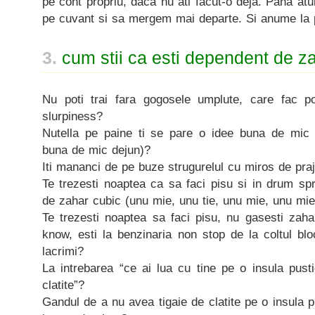
pe cont propriu, daca nu ati facut-o deja. Pana at
pe cuvant si sa mergem mai departe. Si anume la 
3.
cum stii ca esti dependent de z
Nu poti trai fara gogosele umplute, care fac 
slurpiness?
Nutella pe paine ti se pare o idee buna de mic d
buna de mic dejun)?
Iti mananci de pe buze strugurelul cu miros de praj
Te trezesti noaptea ca sa faci pisu si in drum spr
de zahar cubic (unu mie, unu tie, unu mie, unu m
Te trezesti noaptea sa faci pisu, nu gasesti zaha
know, esti la benzinaria non stop de la coltul bloc
lacrimi?
La intrebarea “ce ai lua cu tine pe o insula pustie
clatite”?
Gandul de a nu avea tigaie de clatite pe o insula p