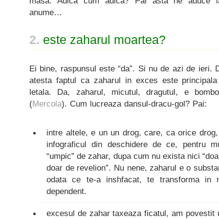
masa. Adica cum adica? Pai asta ne aduce la
anume…
2.
este zaharul moartea?
Ei bine, raspunsul este “da”. Si nu de azi de ieri. 
atesta faptul ca zaharul in exces este principal
letala. Da, zaharul, micutul, dragutul, e bom
(
Mercola
). Cum lucreaza dansul-dracu-gol? Pai:
intre altele, e un un drog, care, ca orice drog
infograficul din deschidere de ce, pentru mu
“umpic” de zahar, dupa cum nu exista nici “doar
doar de revelion”. Nu nene, zaharul e o substan
odata ce te-a inshfacat, te transforma in 
dependent.
excesul de zahar taxeaza ficatul, am povestit