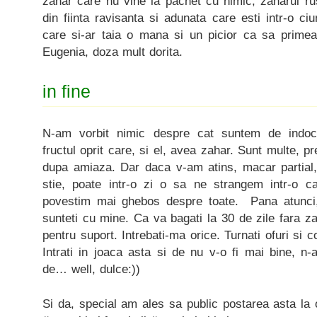
zahar care nu vine la pachet cu nimic, zaharul rus
din fiinta ravisanta si adunata care esti intr-o ci
care si-ar taia o mana si un picior ca sa prime
Eugenia, doza mult dorita.
in fine
N-am vorbit nimic despre cat suntem de indoct
fructul oprit care, si el, avea zahar. Sunt multe, pr
dupa amiaza. Dar daca v-am atins, macar partial
stie, poate intr-o zi o sa ne strangem intr-o 
povestim mai ghebos despre toate. Pana atunci
sunteti cu mine. Ca va bagati la 30 de zile fara za
pentru suport. Intrebati-ma orice. Turnati ofuri si c
Intrati in joaca asta si de nu v-o fi mai bine, n-
de… well, dulce:))
Si da, special am ales sa public postarea asta la 