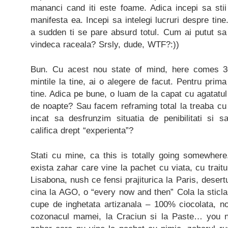
mananci cand iti este foame. Adica incepi sa st
manifesta ea. Incepi sa intelegi lucruri despre tine
a sudden ti se pare absurd totul. Cum ai putut sa
vindeca raceala? Srsly, dude, WTF?:))
Bun. Cu acest nou state of mind, here comes 30 
mintile la tine, ai o alegere de facut. Pentru prim
tine. Adica pe bune, o luam de la capat cu agatatul
de noapte? Sau facem reframing total la treaba cu 
incat sa desfrunzim situatia de penibilitati si
califica drept “experienta”?
Stati cu mine, ca this is totally going somewher
exista zahar care vine la pachet cu viata, cu trait
Lisabona, nush ce fensi prajiturica la Paris, desertu
cina la AGO, o “every now and then” Cola la sticla
cupe de inghetata artizanala – 100% ciocolata, n
cozonacul mamei, la Craciun si la Paste… you n