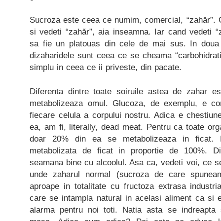
Sucroza este ceea ce numim, comercial, “zahăr”. C
si vedeti “zahăr”, aia inseamna. Iar cand vedeti “z
sa fie un platouas din cele de mai sus. In doua
dizaharidele sunt ceea ce se cheama “carbohidrati
simplu in ceea ce ii priveste, din pacate.
Diferenta dintre toate soiruile astea de zahar es
metabolizeaza omul. Glucoza, de exemplu, e comb
fiecare celula a corpului nostru. Adica e chestiu
ea, am fi, literally, dead meat. Pentru ca toate or
doar 20% din ea se metabolizeaza in ficat. 
metabolizata de ficat in proportie de 100%. D
seamana bine cu alcoolul. Asa ca, vedeti voi, ce 
unde zaharul normal (sucroza de care spuneam
aproape in totalitate cu fructoza extrasa industrial
care se intampla natural in acelasi aliment ca si
alarma pentru noi toti. Natia asta se indreapta