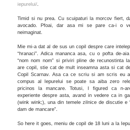
iepurelui/
.
Timid si nu prea. Cu scuipaturi la morcov fiert, 
avocado. Pfoai, dar asa mi se pare ca-i o ve
neimaginat.
Mie mi-a dat al de sus un copil despre care intelep
“hranaci”. Adica mananca asa, cu o pofta de-aia i
“nom nom nom” si priviri pline de recunostinta la
are copil, stie cat de mult inseamna asta si cat 
Copil Scarnav. Asa ca ce scriu si am scris eu ai
compus al Iepurelui se poate sa aiba zero rel
pricinos la mancare. Totusi, I figured ca n-
experiente despre asta, avand in vedere ca in 
(wink wink;), una din temele zilnice de discutie 
dam de mancare”.
So here it goes, meniu de copil de 18 luni a la Iepu