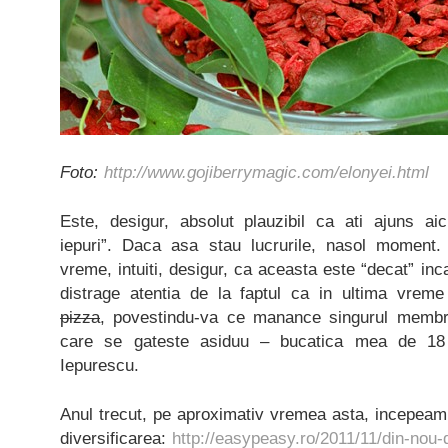
Foto:
http://www.gojiberrymagic.com/elonyei.html
Este, desigur, absolut plauzibil ca ati ajuns a
iepuri”. Daca asa stau lucrurile, nasol moment
vreme, intuiti, desigur, ca aceasta este “decat” inca
distrage atentia de la faptul ca in ultima vr
pizza
, povestindu-va ce manance singurul membru
care se gateste asiduu – bucatica mea de 18 l
Iepurescu.
Anul trecut, pe aproximativ vremea asta, incepeam
diversificarea:
http://easypeasy.ro/2011/11/din-nou-