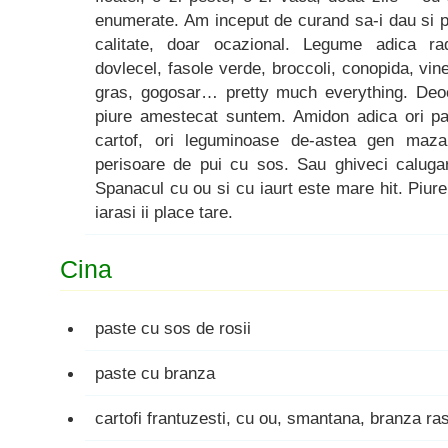
enumerate. Am inceput de curand sa-i dau si 
calitate, doar ocazional. Legume adica rad
dovlecel, fasole verde, broccoli, conopida, vinet
gras, gogosar… pretty much everything. Deoc
piure amestecat suntem. Amidon adica ori past
cartof, ori leguminoase de-astea gen mazar
perisoare de pui cu sos. Sau ghiveci caluga
Spanacul cu ou si cu iaurt este mare hit. Piure
iarasi ii place tare.
Cina
paste cu sos de rosii
paste cu branza
cartofi frantuzesti, cu ou, smantana, branza ra