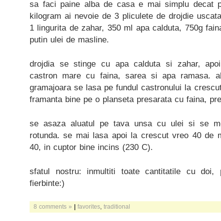
sa faci paine alba de casa e mai simplu decat p
kilogram ai nevoie de 3 pliculete de drojdie uscat
1 lingurita de zahar, 350 ml apa calduta, 750g faina
putin ulei de masline.
drojdia se stinge cu apa calduta si zahar, apo
castron mare cu faina, sarea si apa ramasa. a
gramajoara se lasa pe fundul castronului la crescu
framanta bine pe o planseta presarata cu faina, pr
se asaza aluatul pe tava unsa cu ulei si se m
rotunda. se mai lasa apoi la crescut vreo 40 de 
40, in cuptor bine incins (230 C).
sfatul nostru: inmultiti toate cantitatile cu d
fierbinte:)
8 comments »
|
favorites
,
traditional