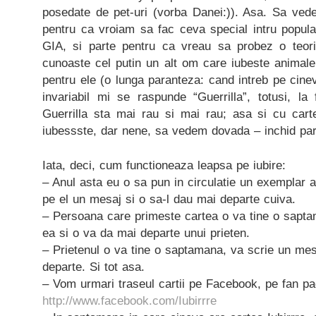
posedate de pet-uri (vorba Danei:)). Asa. Sa vede
pentru ca vroiam sa fac ceva special intru populari
GIA, si parte pentru ca vreau sa probez o teor
cunoaste cel putin un alt om care iubeste animale
pentru ele (o lunga paranteza: cand intreb pe cine
invariabil mi se raspunde “Guerrilla”, totusi, la
Guerrilla sta mai rau si mai rau; asa si cu cart
iubessste, dar nene, sa vedem dovada – inchid par
Iata, deci, cum functioneaza leapsa pe iubire:
– Anul asta eu o sa pun in circulatie un exemplar al
pe el un mesaj si o sa-l dau mai departe cuiva.
– Persoana care primeste cartea o va tine o sapt
ea si o va da mai departe unui prieten.
– Prietenul o va tine o saptamana, va scrie un mes
departe. Si tot asa.
– Vom urmari traseul cartii pe Facebook, pe fan pag
http://www.facebook.com/Iubirrre