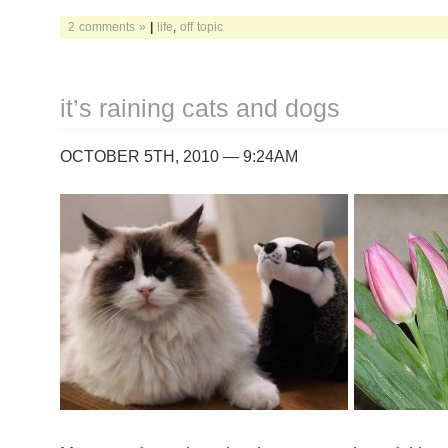
2 comments »
|
life
,
off topic
it’s raining cats and dogs
OCTOBER 5TH, 2010 — 9:24AM