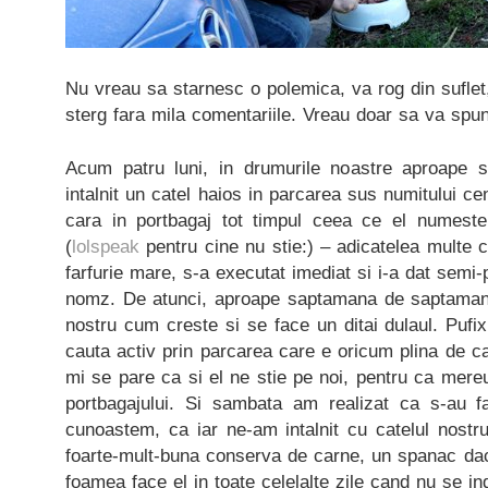
Nu vreau sa starnesc o polemica, va rog din suflet,
sterg fara mila comentariile. Vreau doar sa va spu
Acum patru luni, in drumurile noastre aproape
intalnit un catel haios in parcarea sus numitului c
cara in portbagaj tot timpul ceea ce el numeste 
(
lolspeak
pentru cine nu stie:) – adicatelea multe 
farfurie mare, s-a executat imediat si i-a dat semi
nomz. De atunci, aproape saptamana de saptamana
nostru cum creste si se face un ditai dulaul. Pufix
cauta activ prin parcarea care e oricum plina de ca
mi se pare ca si el ne stie pe noi, pentru ca mer
portbagajului. Si sambata am realizat ca s-au f
cunoastem, ca iar ne-am intalnit cu catelul nostr
foarte-mult-buna conserva de carne, un spanac d
foamea face el in toate celelalte zile cand nu se i