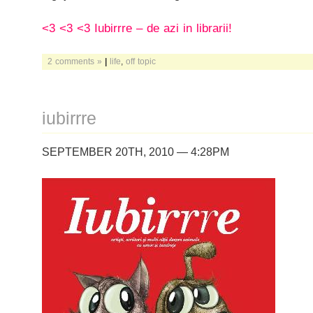
<3 <3 <3 Iubirrre – de azi in librarii!
2 comments »
|
life
,
off topic
iubirrre
SEPTEMBER 20TH, 2010 — 4:28PM