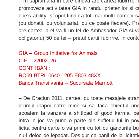
– In saptamana in care cineva are cartea Iubirrre, c
promoveze activitatea GIA in randul prietenilor si cu
one’s ability, scopul fiind ca tot mai multi oameni 
(cu donatii, cu voluntariat, cu ce poate fiecare). Pr
are cartea la el va fi un fel de Ambasador GIA si 
obligatoriu) 50 de lei – pretul cartii Iubirrre, in cont
GIA – Group Initiative for Animals
CIF – 22002126
CONT IBAN :
RO69 BTRL 0640 1205 E803 48XX
Banca Transilvania – Sucursala Marriott
– De Craciun 2011, cartea, cu toate mesajele stra
drumul inapoi catre mine si sa faca obiectul unei l
scoatem la vanzare a shitload of good karma, pe
intra in joc va pune o parte din sufletul lui in po
licita pentru carte o va primi cu tot cu gandurile 
nu-i deloc de lepadat. Desigur ca banii de la licita