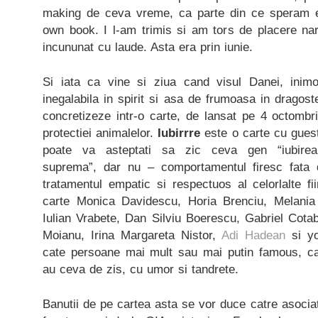
making de ceva vreme, ca parte din ce speram
own book. I l-am trimis si am tors de placere nar
incununat cu laude. Asta era prin iunie.
Si iata ca vine si ziua cand visul Danei, inimo
inegalabila in spirit si asa de frumoasa in dragoste
concretizeze intr-o carte, de lansat pe 4 octombr
protectiei animalelor.
Iubirrre
este o carte cu gues
poate va asteptati sa zic ceva gen “iubirea 
suprema”, dar nu – comportamentul firesc fata
tratamentul empatic si respectuos al celorlalte f
carte Monica Davidescu, Horia Brenciu, Melania 
Iulian Vrabete, Dan Silviu Boerescu, Gabriel Cota
Moianu, Irina Margareta Nistor,
Adi Hadean
si yo
cate persoane mai mult sau mai putin famous, ca
au ceva de zis, cu umor si tandrete.
Banutii de pe cartea asta se vor duce catre asocia