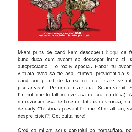
M-am prins de cand i-am descoperit
blogul
ca f
bune dupa cum aveam sa descopar intr-o zi, 
autoproclama – e really special. Habar nu aveam
virtuala avea sa fie asa, cumva, providentiala si
cand am primit de la ea un mail, care se inti
pisicareaso!”. Pe urma m-a sunat. Si am vorbit. S
I’m not one to fall in love asa cu una cu doua). 
eu rezonam asa de bine cu tot ce-mi spunea, ca 
de early Christmas present for me. After all, eu, sa 
despre pisici?! Get outta here!
Cred ca mi-am scris capitolul pe nerasuflate, po