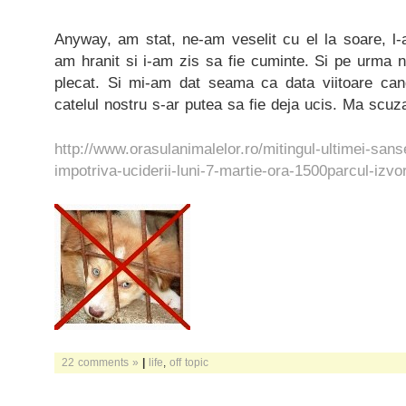
Anyway, am stat, ne-am veselit cu el la soare, l-am
am hranit si i-am zis sa fie cuminte. Si pe urma 
plecat. Si mi-am dat seama ca data viitoare c
catelul nostru s-ar putea sa fie deja ucis. Ma scuza
http://www.orasulanimalelor.ro/mitingul-ultimei-sans
impotriva-uciderii-luni-7-martie-ora-1500parcul-izvor
22 comments »
|
life
,
off topic