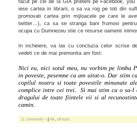
facut pe cei de la GIA prieteni pe Facebook, you
iese cartea in librarii, o sa va rog pe toti din su
promovati cartea prin mijloacele pe care le aveti
twitter…), ca sa se stranga bani frumosi pentru
ocupa cu Dumnezeu stie ce resurse oamenii inimos
In incheiere, va las cu concluzia celor scrise d
vedeti ce de mai premonita am fost:
Nici eu, nici sotul meu, nu vorbim pe limba Pu
in poveste, pesemne ca am uitat-o. Dar stim ca
copilul nostru si toate povestile minunate al
complice intre cei trei.
Si mai stim ca o sa-l 
dragului de toate fiintele vii si al recunostin
camin.
11 comments »
|
life
,
off topic