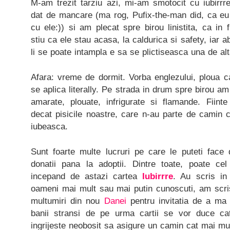
M-am trezit tarziu azi, mi-am smotocit cu iubirr
dat de mancare (ma rog, Pufix-the-man did, ca e
cu ele:)) si am plecat spre birou linistita, ca in 
stiu ca ele stau acasa, la caldurica si safety, iar a
li se poate intampla e sa se plictiseasca una de alt
Afara: vreme de dormit. Vorba englezului, ploua cai
se aplica literally. Pe strada in drum spre birou a
amarate, plouate, infrigurate si flamande. Fiin
decat pisicile noastre, care n-au parte de camin 
iubeasca.
Sunt foarte multe lucruri pe care le puteti face 
donatii pana la adoptii. Dintre toate, poate c
incepand de astazi cartea
Iubirrre
. Au scris in
oameni mai mult sau mai putin cunoscuti, am scri
multumiri din nou
Danei
pentru invitatia de a ma a
banii stransi de pe urma cartii se vor duce ca
ingrijeste neobosit sa asigure un camin cat mai mul