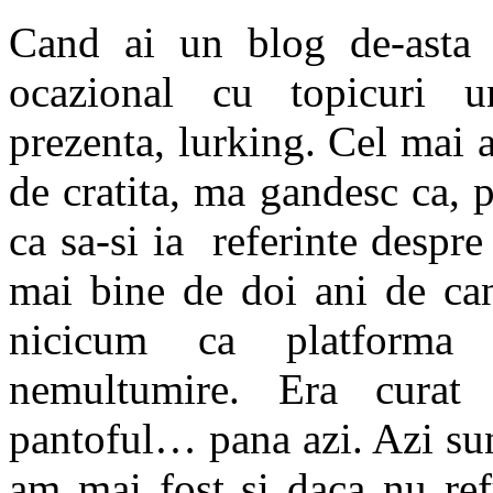
Cand ai un blog de-asta cu
ocazional cu topicuri 
prezenta, lurking. Cel mai a
de cratita, ma gandesc ca, 
ca sa-si ia referinte despr
mai bine de doi ani de can
nicicum ca platforma
nemultumire. Era curat c
pantoful… pana azi. Azi sun
am mai fost si daca nu refu