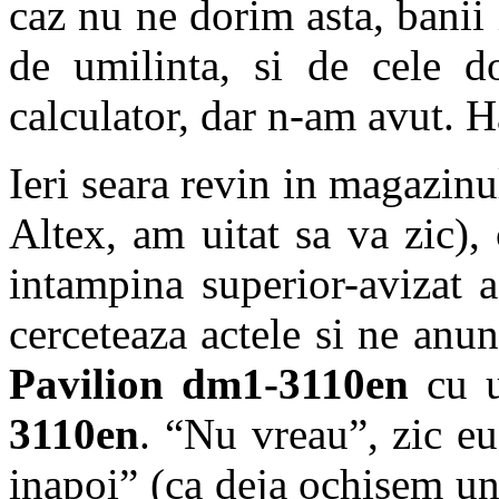
caz nu ne dorim asta, banii 
de umilinta, si de cele 
calculator, dar n-am avut. Ha
Ieri seara revin in magazinu
Altex, am uitat sa va zic), 
intampina superior-avizat 
cerceteaza actele si ne anu
Pavilion dm1-3110en
cu u
3110en
. “Nu vreau”, zic e
inapoi” (ca deja ochisem u