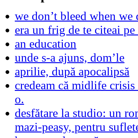
we don’t bleed when we d
era un frig de te citeai pe 
an education
unde s-a ajuns, dom’le
aprilie, după apocalipsă
credeam că midlife crisis
o.
desfătare la studio: un r
mazi-peasy, pentru sufle