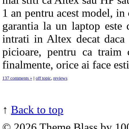
1 an pentru acest model, in 
garantia la un laptop este
intrati in Altex decat daca s
picioare, pentru ca traim 
finalmente, orice ai face est
137 comments »
|
off topic
,
reviews
↑
Back to top
© 2026
Theme Blass by 10