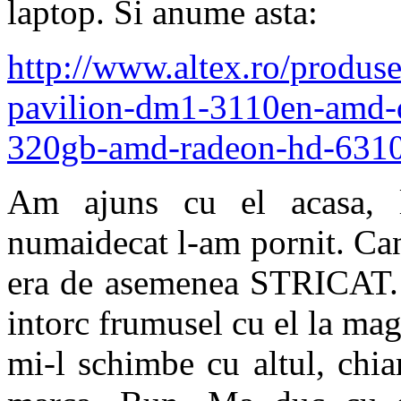
laptop. Si anume asta:
http://www.altex.ro/produse
pavilion-dm1-3110en-amd-d
320gb-amd-radeon-hd-6310
Am ajuns cu el acasa, l
numaidecat l-am pornit. Ca
era de asemenea STRICAT. 
intorc frumusel cu el la mag
mi-l schimbe cu altul, chi