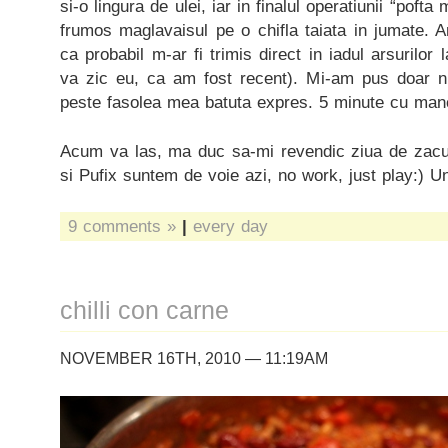
si-o lingura de ulei, iar in finalul operatiunii “poft
frumos maglavaisul pe o chifla taiata in jumate. A
ca probabil m-ar fi trimis direct in iadul arsurilo
va zic eu, ca am fost recent). Mi-am pus doar ni
peste fasolea mea batuta expres. 5 minute cu manc
Acum va las, ma duc sa-mi revendic ziua de zacut/
si Pufix suntem de voie azi, no work, just play:) U
9 comments »
|
every day
chilli con carne
NOVEMBER 16TH, 2010 — 11:19AM