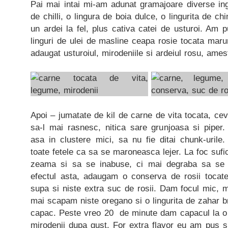
Pai mai intai mi-am adunat gramajoare diverse ingr
de chilli, o lingura de boia dulce, o lingurita de ch
un ardei la fel, plus cativa catei de usturoi. Am p
linguri de ulei de masline ceapa rosie tocata mar
adaugat usturoiul, mirodeniile si ardeiul rosu, ame
Apoi – jumatate de kil de carne de vita tocata, ce
sa-l mai rasnesc, nitica sare grunjoasa si piper.
asa in clustere mici, sa nu fie ditai chunk-urile.
toate fetele ca sa se maroneasca lejer. La foc sufi
zeama si sa se inabuse, ci mai degraba sa se 
efectul asta, adaugam o conserva de rosii tocat
supa si niste extra suc de rosii. Dam focul mic, 
mai scapam niste oregano si o lingurita de zahar bru
capac. Peste vreo 20 de minute dam capacul la o 
mirodenii dupa gust. For extra flavor eu am pus s