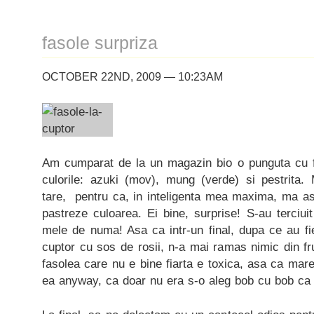
fasole surpriza
OCTOBER 22ND, 2009 — 10:23AM
Am cumparat de la un magazin bio o punguta cu f
culorile: azuki (mov), mung (verde) si pestrita
tare, pentru ca, in inteligenta mea maxima, ma as
pastreze culoarea. Ei bine, surprise! S-au terciui
mele de numa! Asa ca intr-un final, dupa ce au fie
cuptor cu sos de rosii, n-a mai ramas nimic din fru
fasolea care nu e bine fiarta e toxica, asa ca ma
ea anyway, ca doar nu era s-o aleg bob cu bob c