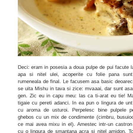
Deci: eram in posesia a doua pulpe de pui facute l
apa si nitel ulei, acoperite cu folie pana sunt
rumeneala de final. Le facusem asa basic deoare
se uita Mishu in tava si zice: mvaaai, dar sunt a
gen. Zic eu in capu meu: las ca ti-arat eu tie! M
tigaie cu pereti adanci. In ea pun o lingura de unt
cu aroma de usturoi. Perpelesc bine pulpele p
ghebos cu un mix de condimente (cimbru, busuioc
ce mai avea mixu in el). Amestec intr-un castro
cu o lingura de smantana acra si nitel amidon. To