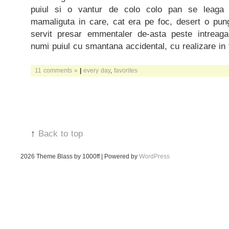
puiul si o vantur de colo colo pan se leaga 
mamaliguta in care, cat era pe foc, desert o pu
servit presar emmentaler de-asta peste intreaga
numi puiul cu smantana accidental, cu realizare in t
11 comments »
|
every day
,
favorites
↑
Back to top
2026
Theme Blass by 1000ff | Powered by
WordPress