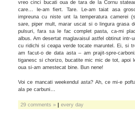
vreo cinci bucati oua de tara de la Cornu stateau
care… le-am fiert. Tare. Le-am taiat asa gros
impreuna cu niste unt la temperatura camerei (s
sare, piper mult, marar uscat si o lingura grasa 
pulsuri, fara sa le fac complet pasta, ca-mi pl
albus. Am desertat maglavaisul astfel obtinut intr-
cu ridichi si ceapa verde tocate maruntel. Ei, si 
am facut-o de data asta – am prajit-spre-carboni
tiganesc si chorizo, bucatite mic mic de tot, apoi 
oua si-am amestecat bine. Bun nene!
Voi ce mancati weekendul asta? Ah, ce mi-e pofta
ala pe carbuni…
29 comments »
|
every day