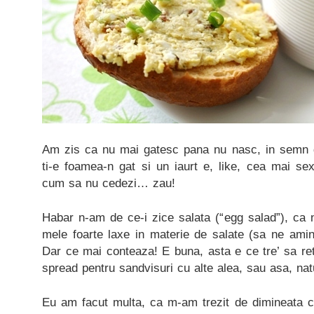
Am zis ca nu mai gatesc pana nu nasc, in semn d
ti-e foamea-n gat si un iaurt e, like, cea mai sexy
cum sa nu cedezi… zau!
Habar n-am de ce-i zice salata (“egg salad”), ca 
mele foarte laxe in materie de salate (sa ne am
Dar ce mai conteaza! E buna, asta e ce tre’ sa re
spread pentru sandvisuri cu alte alea, sau asa, natu
Eu am facut multa, ca m-am trezit de dimineata cu