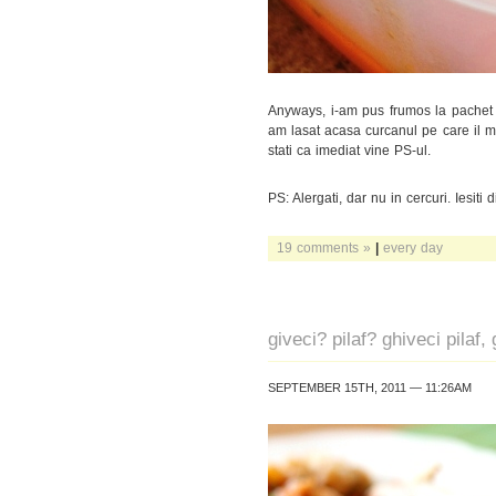
Anyways, i-am pus frumos la pachet
am lasat acasa curcanul pe care il me
stati ca imediat vine PS-ul.
PS: Alergati, dar nu in cercuri. Iesiti
19 comments »
|
every day
giveci? pilaf? ghiveci pilaf, 
SEPTEMBER 15TH, 2011 — 11:26AM