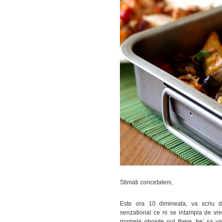
Stimati concetateni,
Este ora 10 dimineata, va scriu d
senzational ce ni se intampla de vreo
mamele obosite out there, tre’ sa v