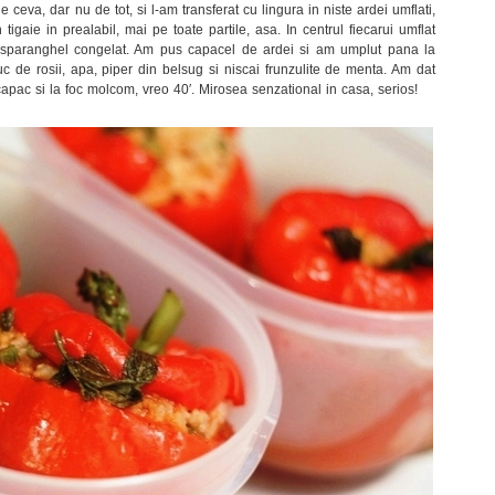
e ceva, dar nu de tot, si l-am transferat cu lingura in niste ardei umflati,
 tigaie in prealabil, mai pe toate partile, asa. In centrul fiecarui umflat
e sparanghel congelat. Am pus capacel de ardei si am umplut pana la
c de rosii, apa, piper din belsug si niscai frunzulite de menta. Am dat
 capac si la foc molcom, vreo 40′. Mirosea senzational in casa, serios!