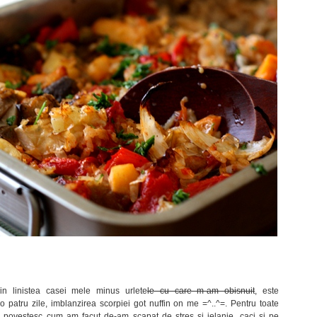
in linistea casei mele minus urlete
le cu care m-am obisnuit
, este
 patru zile, imblanzirea scorpiei got nuffin on me =^..^=. Pentru toate
a povestesc cum am facut de-am scapat de stres si jelanie, caci si pe