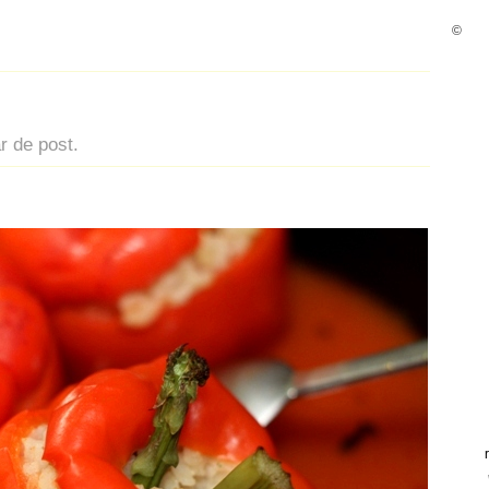
©
r de post.