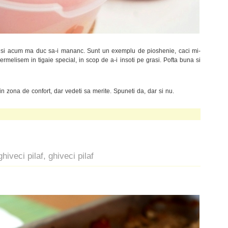
 si acum ma duc sa-i mananc. Sunt un exemplu de pioshenie, caci mi-
rmelisem in tigaie special, in scop de a-i insoti pe grasi. Pofta buna si
 din zona de confort, dar vedeti sa merite. Spuneti da, dar si nu.
ghiveci pilaf, ghiveci pilaf