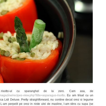
risotto-ul cu sparanghel de la zero. Cam asa, de
/magazine/recipes-view.php?title=asparagus-risotto
. Eu am trisat cu un
ca Lidl Deluxe. Pretty straightforward, nu contine decat orez si legume
 L-am perpelit pe orez in niste ulei de masline, l-am stins cu supa (se