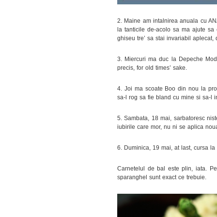
2. Maine am intalnirea anuala cu AN
la tanticile de-acolo sa ma ajute sa
ghiseu tre’ sa stai invariabil aplecat
3. Miercuri ma duc la Depeche Mode.
precis, for old times’ sake.
4. Joi ma scoate Boo din nou la prod
sa-l rog sa fie bland cu mine si sa-l 
5. Sambata, 18 mai, sarbatoresc nist
iubirile care mor, nu ni se aplica nou
6. Duminica, 19 mai, at last, cursa l
Carnetelul de bal este plin, iata. Pe
sparanghel sunt exact ce trebuie.