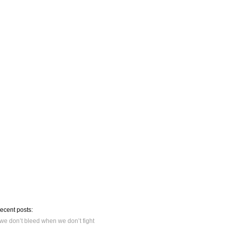
recent posts:
we don’t bleed when we don’t fight