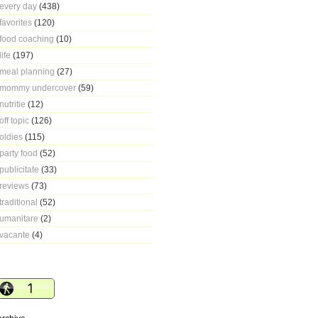
every day
(438)
favorites
(120)
food coaching
(10)
life
(197)
meal planning
(27)
mommy undercover
(59)
nutritie
(12)
off topic
(126)
oldies
(115)
party food
(52)
publicitate
(33)
reviews
(73)
traditional
(52)
umanitare
(2)
vacante
(4)