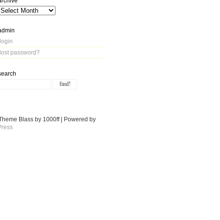
archive
admin
login
lost password?
search
Theme Blass by 1000ff | Powered by
ress