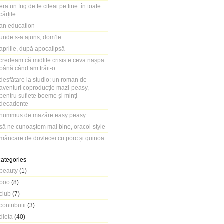
era un frig de te citeai pe tine. în toate
cărțile.
an education
unde s-a ajuns, dom’le
aprilie, după apocalipsă
credeam că midlife crisis e ceva nașpa.
până când am trăit-o.
desfătare la studio: un roman de
aventuri coproducție mazi-peasy,
pentru suflete boeme și minți
decadente
hummus de mazăre easy peasy
să ne cunoaștem mai bine, oracol-style
mâncare de dovlecei cu porc și quinoa
categories
beauty
(1)
boo
(8)
club
(7)
contributii
(3)
dieta
(40)