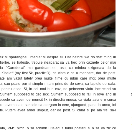
z si sparanghel. Imediat si despre ei. Dar before we do that thing in
fierbe, se haleste, trebuie neaparat sa va trec prin caznele celor mai
viata. “Caredecat” ma gandeam eu, asa, cu mintea oxigenata de la
 Kiseleff (my first 5k, practic:D), ca viata e ca o mancare, dar de post.
te am vazut lately prea multe filme cu iubiri care mor, prea multe
u, sau poate pur si simplu m-am prins de de ceva, ca laptele de oala.
 pentru esec. Si, in cel mai bun caz, ne petrecem viata incercand sa
Suntem supposed to get sick. Suntem supposed to fail in love and in
repede ca avem de muncit fix in directia opusa, ca viata asta e o cursa
ure, avem toate sansele sa alergam in cerc, ajungand, pana la urma, tot
te. Putem avea ardei umplut, dar de post. Si chiar si pe ala tre’ sa-l
ata, PMS bitch, o sa schimb uite-acus tonul postarii si o sa va zic ce