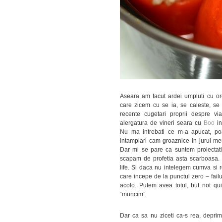
Aseara am facut ardei umpluti cu ore
care zicem cu se ia, se caleste, se 
recente cugetari proprii despre 
alergatura de vineri seara cu
Boo
in
Nu ma intrebati ce m-a apucat, poa
intamplari cam groaznice in jurul me
Dar mi se pare ca suntem proiectati
scapam de profetia asta scarboasa. 
life. Si daca nu intelegem cumva si 
care incepe de la punctul zero – fail
acolo. Putem avea totul, but not qui
“muncim”.
Dar ca sa nu ziceti ca-s rea, deprim