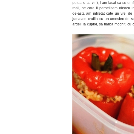
putea si cu vin), l-am lasat sa se umfl
rosii, pe care ii perpelisem oleaca in
de-asta am infiletat cate un vrej d
jumatate cratita cu un amestec de su
ardeii la cuptor, sa fiarba mocnit, cu