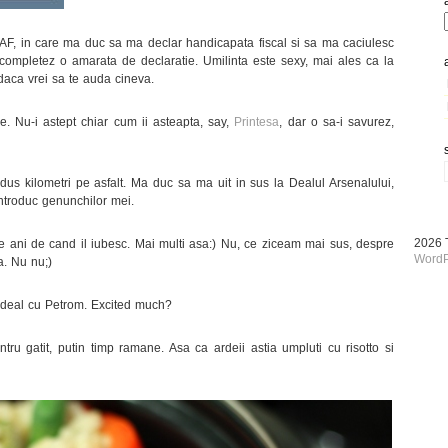
AF, in care ma duc sa ma declar handicapata fiscal si sa ma caciulesc
 completez o amarata de declaratie. Umilinta este sexy, mai ales ca la
, daca vrei sa te auda cineva.
 Nu-i astept chiar cum ii asteapta, say,
Printesa
, dar o sa-i savurez,
us kilometri pe asfalt. Ma duc sa ma uit in sus la Dealul Arsenalului,
introduc genunchilor mei.
2026
e ani de cand il iubesc. Mai multi asa:) Nu, ce ziceam mai sus, despre
WordP
a. Nu nu;)
a deal cu Petrom. Excited much?
ntru gatit, putin timp ramane. Asa ca ardeii astia umpluti cu risotto si