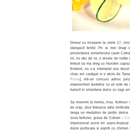
Dineul cu incepere la orele 17, cinci
stangacit teribil. Pe ai mei dragi
prezentarea somelierului casei Cotna
mi, nu stiu de ce, o droaie de notite
trebuit sa ma dreg cu Nurofen capsu
Evident, nu s-a intamplat asa decat 
chiar am castigat si o sticla de T
Roma
], intr-un concurs adhoc jur
imperechieri ipotetice cu un sote de
balacit in smantana dulce cu vagi u
Sa revenim la meniu, insa. Antreuri:
de crap, plus feteasca alba vinificata
langa un medalion de jardin delice (
zona farfuriei, grasa de Cotnari –
Co
impresionat acest vin aspru-tropical 
dulce portocala si aspriti cu chimen s