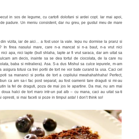
ecut in sos de legume, cu cartofi dolofani si ardei copt. Iar mai apoi,
rci de padure. Un meniu consistent, dar nu greu, pe gustul meu de mare
e din vizita, iar de aici… a fost usor la vale. Iepu nu dormise la pranz si
In firea nasului mare, care n-a mancat si n-a baut, n-a vrut nici
ci apa, nici lapte (bull shlaha, lapte ar fi vrut saraca, dar am uitat sa
 culcam am decis, inainte sa se dea tortul de ciocolata, de la care nu
ocolata, baba si mitraliera). Asa. S-a dus Mishul sa culce iepurele, m-am
asigura totusi ca trei portii de tort ne vor bate curand la usa. Caci cel
poti sa mananci si portia de tort a copilului mwahahahhaha! Perfect,
 bun ca am sa-i fac post separat, au fost oamenii tare draguti si mi-au
utin la fel de draguti, poza de mai jos le apartine. Da mai, nu am mai
 doua halci de tort maro intr-un pat alb – cu mana, caci au uitat sa-ti
 opresti, si mai faceti si poze in timpul asta! I don’t think so!