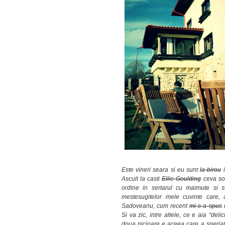
Este vineri seara si eu sunt
la birou
i
Ascult la casti
Ellie Goulding
ceva so
ordine in sertarul cu maimute si s
mestesugitelor mele cuvinte care,
Sadoveanu, cum recent
mi s-a spus
n
Si va zic, intre altele, ce e aia “deli
doua picioare e aceea care a speriat i