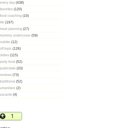
every day
(438)
favorites
(120)
food coaching
(10)
life
(197)
meal planning
(27)
mommy undercover
(59)
nutritie
(12)
off topic
(126)
oldies
(115)
party food
(52)
publicitate
(33)
reviews
(73)
traditional
(52)
umanitare
(2)
vacante
(4)