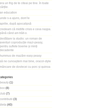
era un frig de te citeai pe tine. în toate
cărțile.
an education
unde s-a ajuns, dom’le
aprilie, după apocalipsă
credeam că midlife crisis e ceva nașpa.
până când am trăit-o.
desfătare la studio: un roman de
aventuri coproducție mazi-peasy,
pentru suflete boeme și minți
decadente
hummus de mazăre easy peasy
să ne cunoaștem mai bine, oracol-style
mâncare de dovlecei cu porc și quinoa
categories
beauty
(1)
boo
(8)
club
(7)
contributii
(3)
dieta
(40)