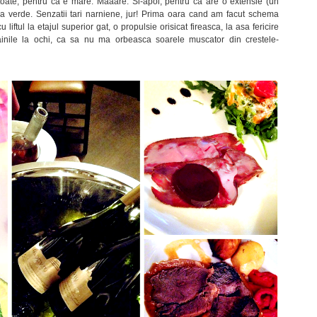
toate, pentru ca e mare. Maaare. Si-apoi, pentru ca are o extensie (un
tea verde. Senzatii tari narniene, jur! Prima oara cand am facut schema
 liftul la etajul superior gat, o propulsie orisicat fireasca, la asa fericire
inile la ochi, ca sa nu ma orbeasca soarele muscator din crestele-