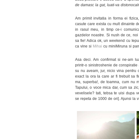
de damasc la gat, luati-va distonocalm
Am primit invitatia in forma ei fizi
casute care exista cu mult dinainte 
in rasul meu, in timp ce-i comun
gazdelor noastre. Si nush de ce, noi
sa fie! Adica ok, un weekend cu Iepur
ca vine si
Mihai
cu miniMiruna si pan
Asa deci. Am confirmat si ne-am lua
printr-o sinistroshenie de conspiratie 
su nu aveam, jur, nicio vina pentru o
exact la ora la care ar fi trebuit sa
ma, superba!, de toamna, cum nu mi
Tapului, o voce mica dar, cum sa zic, 
vevelisele? tati, tebsa te uisi dupa 
se repeta de 1000 de ori]. Ajunsi la v