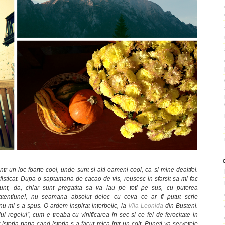
ntr-un loc foarte cool, unde sunt si alti oameni cool, ca si mine dealtfel.
fisticat. Dupa o saptamana
de cacao
de vis, reusesc in sfarsit sa-mi fac
unt, da, chiar sunt pregatita sa va iau pe toti pe sus, cu puterea
 atentiune!, nu seamana absolut deloc cu ceva ce ar fi putut scrie
u mi s-a spus. O ardem inspirat interbelic, la
Vila Leonida
din Busteni.
ciul regelui”, cum e treaba cu vinificarea in sec si ce fel de ferocitate in
storia pana cand istoria s-a facut mica intr-un colt. Puneti-va servetele