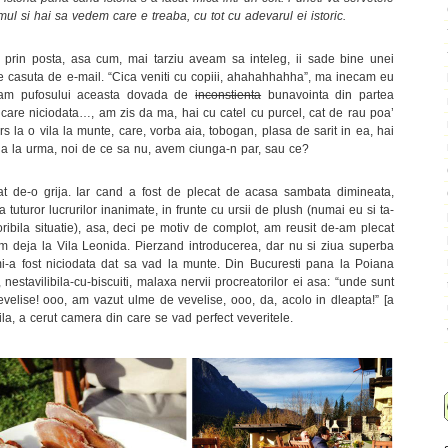
ul si hai sa vedem care e treaba, cu tot cu adevarul ei istoric.
ca, prin posta, asa cum, mai tarziu aveam sa inteleg, ii sade bine unei
de casuta de e-mail. “Cica veniti cu copiii, ahahahhahha”, ma inecam eu
icam pufosului aceasta dovada de
inconstienta
bunavointa din partea
 care niciodata…, am zis da ma, hai cu catel cu purcel, cat de rau poa’
s la o vila la munte, care, vorba aia, tobogan, plasa de sarit in ea, hai
a la urma, noi de ce sa nu, avem ciunga-n par, sau ce?
t de-o grija. Iar cand a fost de plecat de acasa sambata dimineata,
a tuturor lucrurilor inanimate, in frunte cu ursii de plush (numai eu si ta-
ribila situatie), asa, deci pe motiv de complot, am reusit de-am plecat
 fim deja la Vila Leonida. Pierzand introducerea, dar nu si ziua superba
-a fost niciodata dat sa vad la munte. Din Bucuresti pana la Poiana
nestavilibila-cu-biscuiti, malaxa nervii procreatorilor ei asa: “unde sunt
vevelise! ooo, am vazut ulme de vevelise, ooo, da, acolo in dleapta!” [a
ila, a cerut camera din care se vad perfect veveritele.