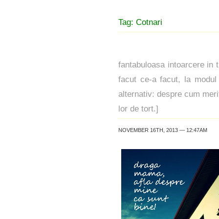
Tag: Cotnari
fantabuloasa intoarcere in t
facut ce-a facut, la modul 
alternativ: despre cum merit
lor de tort.]
NOVEMBER 16TH, 2013 — 12:47AM