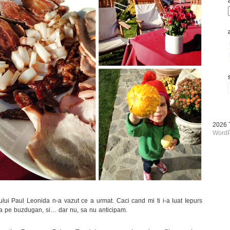
2026
WordP
ui Paul Leonida n-a vazut ce a urmat. Caci cand mi ti i-a luat Iepurs
er ca pe buzdugan, si… dar nu, sa nu anticipam.