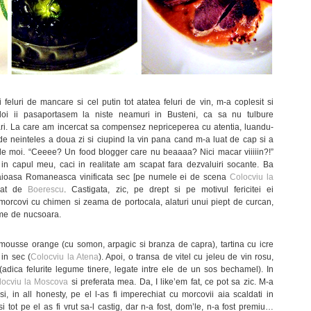
 feluri de mancare si cel putin tot atatea feluri de vin, m-a coplesit si
 doi ii pasaportasem la niste neamuri in Busteni, ca sa nu tulbure
ri. La care am incercat sa compensez nepriceperea cu atentia, luandu-
 de neinteles a doua zi si ciupind la vin pana cand m-a luat de cap si a
le moi. “Ceeee? Un food blogger care nu beaaaa? Nici macar viiiiin?!”
in capul meu, caci in realitate am scapat fara dezvaluiri socante. Ba
amaioasa Romaneasca vinificata sec [pe numele ei de scena
Colocviu la
izat de
Boerescu
. Castigata, zic, pe drept si pe motivul fericitei ei
 morcovi cu chimen si zeama de portocala, alaturi unui piept de curcan,
rme de nucsoara.
 mousse orange (cu somon, arpagic si branza de capra), tartina cu icre
 in sec (
Colocviu la Atena
). Apoi, o transa de vitel cu jeleu de vin rosu,
adica felurite legume tinere, legate intre ele de un sos bechamel). In
locviu la Moscova
si preferata mea. Da, I like’em fat, ce pot sa zic. M-a
si, in all honesty, pe el l-as fi imperechiat cu morcovii aia scaldati in
i tot pe el as fi vrut sa-l castig, dar n-a fost, dom’le, n-a fost premiu…