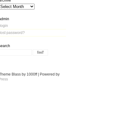
archive
admin
login
lost password?
search
Theme Blass by 1000ff | Powered by
ress