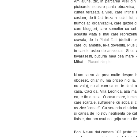
Am ajuns, zic, in parcarea vilei di
picioarele noastre panta obraznica, 
curtea terasata a vilei, care intins
costum, de-ti faci freza-n luciul lu
frumos ati organizat!:-), care gazde
care bloggeri, care somelier cu cel
aceasta viata si mai care reprezen
cravata, de la
Plaiul Talii
(delicii nu
care, cu ambitie, le-a dovedit!). Plus
in casele astea de aristocrati. Si cu
tovarasesti, bucuria mea cea mare –
Mihai –
Placeri simple
.
N-am sa va zic prea multe despre ist
obosesc, chiar nu ma pricep nici la, n
nu voi:)), nu ai cum sa nu te simti 
casa. Caci da, Vila Leonida, asa ma
ea, e fix o casa. O casa mare, lumino
care scartaie, sufragerie cu soba si 
as zice “conac”. Cu veranda ei sticloa
si cartea de Tolstoy neglijenta pe cal
liniste, dar am avut noi grija sa nu fie
Bon. Ne-au dat camera 102 (asta:
ht