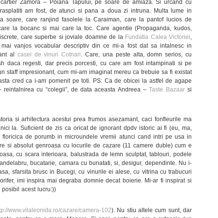
n cartier Zamora – Poiana Tapului, pe soare de amiaza. Si urcand cu
rasplatiti am fost, de atunci si pana a doua zi intruna. Multa lume in
i la soare, care ranjind fasolele la Caraiman, care la pantof lucios de
i, care la bocanc si mai care la toc. Care agentie (Propaganda, kudos,
 discrete, care superbe si joviale doamne de la
Fundatia Calea Victoriei
,
 mai vanjos vocabular descriptiv din ce mi-a fost dat sa intalnesc in
tant al
casei de vinuri Cotnari
. Care, una peste alta, domn serios, cu
sh daca regesti, dar precis porcesti, cu care am fost intampinati si pe
 un staff impresionant, cum mi-am imaginat mereu ca trebuie sa fi existat
 asta cred ca i-am pomenit pe toti. PS: Ca de obicei la astfel de agape
 reintalnirea cu “colegii”, de data aceasta Andreea –
Taste Bazaar
si
oria si arhitectura acestui prea frumos asezamant, caci fonfleurile ma
ici la. Suficient de zis ca oricat de ignorant dpdv istoric ai fi (eu, ma,
o floricica de porumb in microundele vremii atunci cand intri pe usa in
re si absolut genroasa cu locurile de cazare (11 camere duble) cum e
asa, cu scara interioara, balustrada de lemn sculptat, tablouri, podele
candelabru, bucatarie, camara cu bunatati, si, desigur, dependinte. Nu i-
sa, sfarsita brusc in Bucegi, cu vinurile ei alese, cu vitrina cu trabucuri
orifer, imi inspira mai degraba domnie decat boierie. Mi-ar fi inspirat si
 posibil acest lucru:))
tp://www.vilaleonida.ro/cazare/camera-102
). Nu stiu altele cum sunt, dar