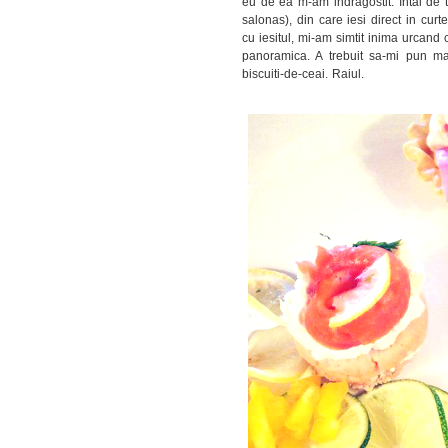
eu de ea m-am indragostit. Intai de 
salonas), din care iesi direct in cur
cu iesitul, mi-am simtit inima urcand cu
panoramica. A trebuit sa-mi pun ma
biscuiti-de-ceai. Raiul.