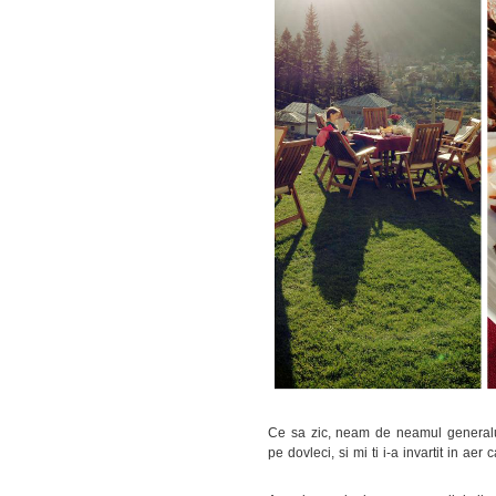
Ce sa zic, neam de neamul generalul
pe dovleci, si mi ti i-a invartit in a