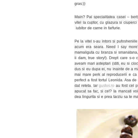
gras:))
Main? Pai specialitatea casei – berb
vitel la cuptor, cu glazura si ciupe
iubitor de carne in farfurie.
Pe la vitel s-au intors si pufosheniil
acum era seara. Need I say more? 
mamaliguta cu branza si smanatana, ni
ii dam, true story!). Drept care s-o
aveam mari asteptari (stiti, eu si ci
dus si eu dupa ei, nu inainte de a ma 
mai mare perk al reproducerii e ca 
perfect a fost tortul Leonida. Asa de
dat reteta. Iar
gustos.ro
au fost cel p
apucat sa fac, si ce!? Ia mancati voi
dea lingurita si e prea tarziu sa te mai