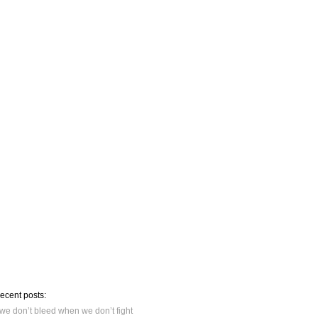
recent posts:
we don’t bleed when we don’t fight