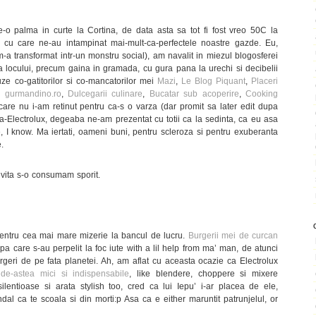
-o palma in curte la Cortina, de data asta sa tot fi fost vreo 50C la
 cu care ne-au intampinat mai-mult-ca-perfectele noastre gazde. Eu,
m-a transformat intr-un monstru social), am navalit in miezul blogosferei
ta locului, precum gaina in gramada, cu gura pana la urechi si decibelii
ze co-gatitorilor si co-mancatorilor mei
Mazi
,
Le Blog Piquant
,
Placeri
,
gurmandino.ro
,
Dulcegarii culinare
,
Bucatar sub acoperire
,
Cooking
are nu i-am retinut pentru ca-s o varza (dar promit sa later edit dupa
a-Electrolux, degeaba ne-am prezentat cu totii ca la sedinta, ca eu asa
, I know. Ma iertati, oameni buni, pentru scleroza si pentru exuberanta
.
nvita s-o consumam sporit.
entru cea mai mare mizerie la bancul de lucru.
Burgerii mei de curcan
upa care s-au perpelit la foc iute with a lil help from ma’ man, de atunci
urgeri de pe fata planetei. Ah, am aflat cu aceasta ocazie ca Electrolux
 de-astea mici si indispensabile
, like blendere, choppere si mixere
silentioase si arata stylish too, cred ca lui Iepu’ i-ar placea de ele,
al ca te scoala si din morti:p Asa ca e either maruntit patrunjelul, or