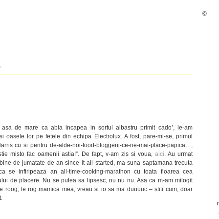
©
.
asa de mare ca abia incapea in sortul albastru primit cado’, le-am
 si oasele lor pe fetele din echipa Electrolux. A fost, pare-mi-se, primul
rris cu si pentru de-alde-noi-food-bloggerii-ce-ne-mai-place-papica…,
stie misto fac oamenii astia!”. De fapt, v-am zis si voua,
aici
. Au urmat
ai bine de jumatate de an since it all started, ma suna saptamana trecuta
a se infiripeaza an all-time-cooking-marathon cu toata floarea cea
tului de placere. Nu se putea sa lipsesc, nu nu nu. Asa ca m-am milogit
, te roog, te rog mamica mea, vreau si io sa ma duuuuc – stiti cum, doar
.