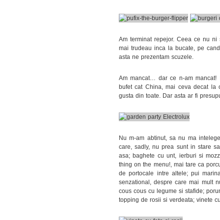
Am terminat repejor. Ceea ce nu ni s
mai trudeau inca la bucate, pe cand 
asta ne prezentam scuzele.
Am mancat… dar ce n-am mancat! Nic
bufet cat China, mai ceva decat la 
gusta din toate. Dar asta ar fi presup
Nu m-am abtinut, sa nu ma inteleget
care, sadly, nu prea sunt in stare sa
asa; baghete cu unt, ierburi si moz
thing on the menu!, mai tare ca porc
de portocale intre altele; pui mari
senzational, despre care mai mult nu
cous cous cu legume si stafide; porumb 
topping de rosii si verdeata; vinete c