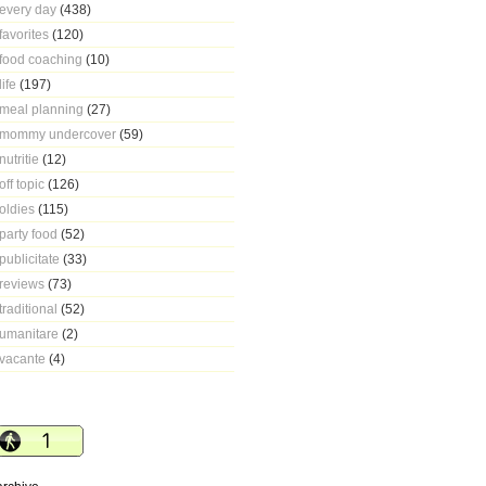
every day
(438)
favorites
(120)
food coaching
(10)
life
(197)
meal planning
(27)
mommy undercover
(59)
nutritie
(12)
off topic
(126)
oldies
(115)
party food
(52)
publicitate
(33)
reviews
(73)
traditional
(52)
umanitare
(2)
vacante
(4)