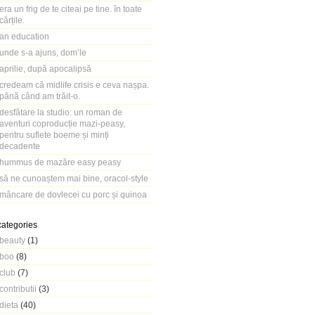
era un frig de te citeai pe tine. în toate
cărțile.
an education
unde s-a ajuns, dom’le
aprilie, după apocalipsă
credeam că midlife crisis e ceva nașpa.
până când am trăit-o.
desfătare la studio: un roman de
aventuri coproducție mazi-peasy,
pentru suflete boeme și minți
decadente
hummus de mazăre easy peasy
să ne cunoaștem mai bine, oracol-style
mâncare de dovlecei cu porc și quinoa
categories
beauty
(1)
boo
(8)
club
(7)
contributii
(3)
dieta
(40)