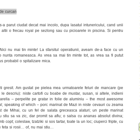
-a parut ciudat decat mai incolo, dupa lasatul intunericului, cand unii
altii o frecau royal pe sezlong sau cu picioarele in piscina. Si pentru
i nu mai tin minte! La sfarsitul operatiunii, aveam de-a face cu un
o nunta romaneasca. As vrea sa mai tin minte tot, as vrea sa fi putut
us probabil o spitalizare mica.
i gresit. Am gustat pe pielea mea urmatoarele feluri de mancare (pe
 le descriu): niste cartofi cu boabe de mustar, susan, si altele, indieni
zarella – perpelite pe gratar in folie de aluminiu – the most awesome
ul; speaking of which – porc marinat de Mazi in niste cevauri cu zeama
nat de Mihai, cu un fel de salata greceasca alaturi; un peste marinat
 stiu sa va zic, dar promit sa aflu; o salsa cu ananas absolut divina;
copt; coleslaw, tzatziki si sos tartar, toate la un loc; ciuperci fripte, cu
u feta si rosii… of, nu mai stiu…