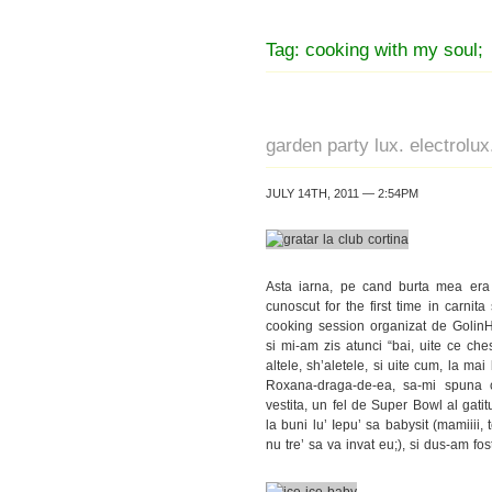
Tag: cooking with my soul;
garden party lux. electrolux
JULY 14TH, 2011 — 2:54PM
Asta iarna, pe cand burta mea era 
cunoscut for the first time in carnita
cooking session organizat de GolinHa
si mi-am zis atunci “bai, uite ce che
altele, sh’aletele, si uite cum, la m
Roxana-draga-de-ea, sa-mi spuna c
vestita, un fel de Super Bowl al gati
la buni lu’ Iepu’ sa babysit (mamiiii
nu tre’ sa va invat eu;), si dus-am fost