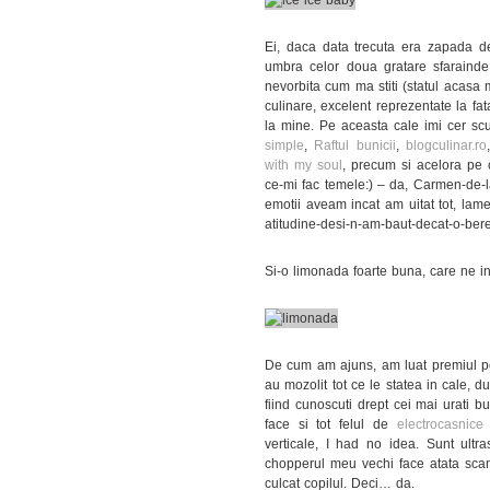
Ei, daca data trecuta era zapada de
umbra celor doua gratare sfarainde
nevorbita cum ma stiti (statul acasa 
culinare, excelent reprezentate la fa
la mine. Pe aceasta cale imi cer scu
simple
,
Raftul bunicii
,
blogculinar.ro
with my soul
, precum si acelora pe c
ce-mi fac temele:) – da, Carmen-de-l
emotii aveam incat am uitat tot, lame
atitudine-desi-n-am-baut-decat-o-bere
Si-o limonada foarte buna, care ne i
De cum am ajuns, am luat premiul p
au mozolit tot ce le statea in cale, d
fiind cunoscuti drept cei mai urati b
face si tot felul de
electrocasnice
verticale, I had no idea. Sunt ultra
chopperul meu vechi face atata scand
culcat copilul. Deci… da.