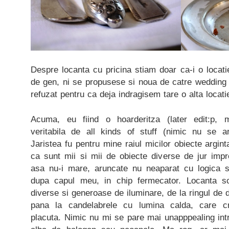
Despre locanta cu pricina stiam doar ca-i o locat
de gen, ni se propusese si noua de catre wedding 
refuzat pentru ca deja indragisem tare o alta locati
Acuma, eu fiind o hoarderitza (later edit:p, mu
veritabila de all kinds of stuff (nimic nu se a
Jaristea fu pentru mine raiul micilor obiecte argin
ca sunt mii si mii de obiecte diverse de jur impre
asa nu-i mare, aruncate nu neaparat cu logica s
dupa capul meu, in chip fermecator. Locanta sco
diverse si generoase de iluminare, de la ringul de 
pana la candelabrele cu lumina calda, care c
placuta. Nimic nu mi se pare mai unapppealing int