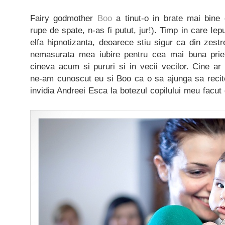
Fairy godmother
Boo
a tinut-o in brate mai bine
rupe de spate, n-as fi putut, jur!). Timp in care Iepu
elfa hipnotizanta, deoarece stiu sigur ca din zestr
nemasurata mea iubire pentru cea mai buna pri
cineva acum si pururi si in vecii vecilor. Cine a
ne-am cunoscut eu si Boo ca o sa ajunga sa recit
invidia Andreei Esca la botezul copilului meu facu