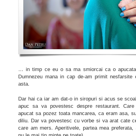
… in timp ce eu o sa ma smiorcai ca o apucata
Dumnezeu mana in cap de-am primit nesfarsite c
asta.
Dar hai ca iar am dat-o in siropuri si acus se scoa
apuc sa va povestesc despre restaurant. Care
apucat sa pozez toata mancarea, ca eram asa, su
diliu. Dar va povestesc cu vorbe si va arat cate ce
care am mers. Aperitivele, partea mea preferata, 
nu le mai tin minte pe toate).