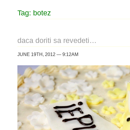
Tag: botez
daca doriti sa revedeti…
JUNE 19TH, 2012 — 9:12AM