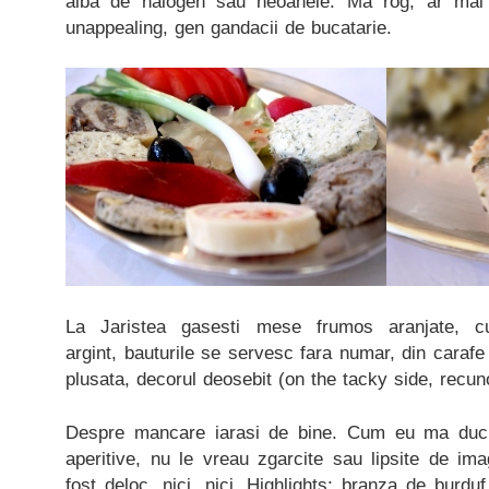
alba de halogen sau neoanele. Ma rog, ar mai f
unappealing, gen gandacii de bucatarie.
La Jaristea gasesti mese frumos aranjate, c
argint, bauturile se servesc fara numar, din carafe
plusata, decorul deosebit (on the tacky side, recun
Despre mancare iarasi de bine. Cum eu ma duc l
aperitive, nu le vreau zgarcite sau lipsite de imag
fost deloc, nici, nici. Highlights: branza de burd