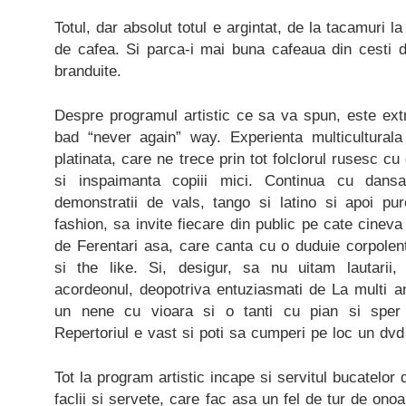
Totul, dar absolut totul e argintat, de la tacamuri la f
de cafea. Si parca-i mai buna cafeaua din cesti d
branduite.
Despre programul artistic ce sa va spun, este ext
bad “never again” way. Experienta multiculturala
platinata, care ne trece prin tot folclorul rusesc cu
si inspaimanta copiii mici. Continua cu dansat
demonstratii de vals, tango si latino si apoi pu
fashion, sa invite fiecare din public pe cate cinev
de Ferentari asa, care canta cu o duduie corpolen
si the like. Si, desigur, sa nu uitam lautarii
acordeonul, deopotriva entuziasmati de La multi a
un nene cu vioara si o tanti cu pian si sper
Repertoriul e vast si poti sa cumperi pe loc un dvd 
Tot la program artistic incape si servitul bucatelor 
faclii si servete, care fac asa un fel de tur de onoa