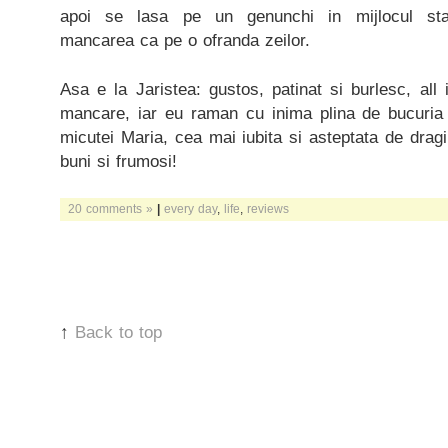
apoi se lasa pe un genunchi in mijlocul stabi
mancarea ca pe o ofranda zeilor.
Asa e la Jaristea: gustos, patinat si burlesc, all
mancare, iar eu raman cu inima plina de bucuria c
micutei Maria, cea mai iubita si asteptata de dragi
buni si frumosi!
20 comments »
|
every day
,
life
,
reviews
↑
Back to top