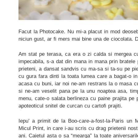
Facut la Photocake. Nu mi-a placut in mod deoseb
niciun gust, ar fi mers mai bine una de ciocolata. 
Am stat pe terasa, ca era o zi calda si mergea cu 
impecabila, s-a dat din mana in mana prin bratele p
prieteni, a dansat sandvis cu ma-sa si ta-su pe pie
cu gura fara dinti la toata lumea care a bagat-o in
acasa cu buni, iar noi ne-am restrans la o masa c
si ne-am veselit pana pe la unu noaptea asa, tim
menu, cate-o salata berlineza cu paine prajita pe p
apoteoticul snitel de curcan cu cartofi prajiti.
Iepu’ a primit de la Boo-care-a-fost-la-Paris un 
Micul Print, in care i-au scris cu drag prietenii nos
ani. Caietul asta o sa “mearga” la toate aniversaril