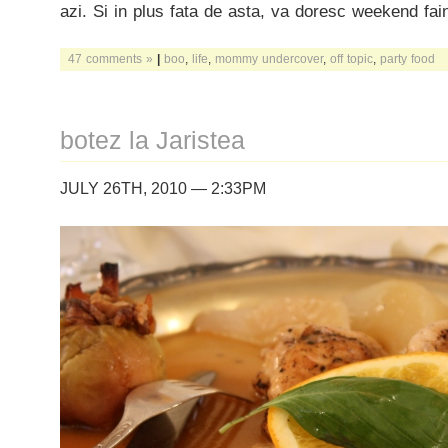
azi. Si in plus fata de asta, va doresc weekend fai
47 comments »
|
boo
,
life
,
mommy undercover
,
off topic
,
party food
botez la Jaristea
JULY 26TH, 2010 — 2:33PM