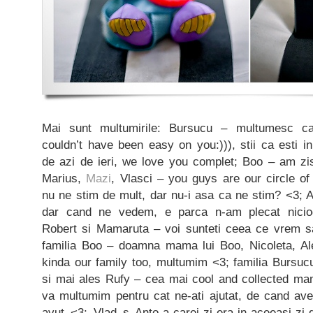
Mai sunt multumirile: Bursucu – multumesc ca
couldn’t have been easy on you:))), stii ca esti in
de azi de ieri, we love you complet; Boo – am zis,
Marius,
Mazi
, Vlasci – you guys are our circle of
nu ne stim de mult, dar nu-i asa ca ne stim? <3; 
dar cand ne vedem, e parca n-am plecat nicio
Robert si Mamaruta – voi sunteti ceea ce vrem 
familia Boo – doamna mama lui Boo, Nicoleta, Ale
kinda our family too, multumim <3; familia Bursucu
si mai ales Rufy – cea mai cool and collected m
va multumim pentru cat ne-ati ajutat, de cand a
avut <3; Vlad s Anto-a-carei-zi-era-in-aceeasi-zi-d