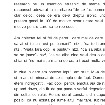
research pe un esantion strasnic de mame d
raspunsul adevarat la intrebarea “de ce fac oamen
clar deloc, ceea ce era de-a dreptul ironic u
puteam gandi la 100 de motive pentru care sa-ti i
motive pentru care sa te reproduci.
Am colectat fel si fel de pareri, care mai de care
sa ai si tu un rost pe pamant”- ntz!, “sa te hranes
ntz!, “viata fara copii e pustiu”- ntz!, “ca sa aiba
sa se joace”- ntz!, “ca sa aiba cine sa-ti dea o c
chiar si “nu mai stiu mama de ce, a trecut multa v
In ziua in care am botezat Iepu’, am stiut. Mi-a dev
si m-am si minunat de ce simplu e de fapt. Oameni
etern indragostiti. Fac copii pentru emotia aia de na
up and down, din fir de par pana-n varful degetelor
din coltul ochiului. Pentru dorul constant din capu
posibil ca nu exista pe lume altul mai tare. Iubi