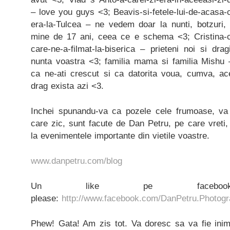
– love you guys <3; Beavis-si-fetele-lui-de-acasa-
era-la-Tulcea – ne vedem doar la nunti, botzuri, 
mine de 17 ani, ceea ce e schema <3; Cristina-c
care-ne-a-filmat-la-biserica – prieteni noi si dr
nunta voastra <3; familia mama si familia Mishu 
ca ne-ati crescut si ca datorita voua, cumva, a
drag exista azi <3.
Inchei spunandu-va ca pozele cele frumoase, va 
care zic, sunt facute de Dan Petru, pe care vreti, 
la evenimentele importante din vietile voastre.
www.danpetru.com/blog
Un like pe faceb
please:
http://www.facebook.com/DanPetru.Photog
Phew! Gata! Am zis tot. Va doresc sa va fie ini