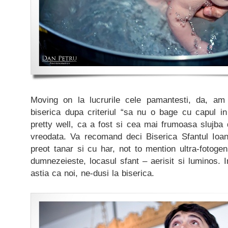
Moving on la lucrurile cele pamantesti, da, am
biserica dupa criteriul “sa nu o bage cu capul 
pretty well, ca a fost si cea mai frumoasa slujba
vreodata. Va recomand deci Biserica Sfantul Ioa
preot tanar si cu har, not to mention ultra-fotogen
dumnezeieste, locasul sfant – aerisit si luminos. I
astia ca noi, ne-dusi la biserica.