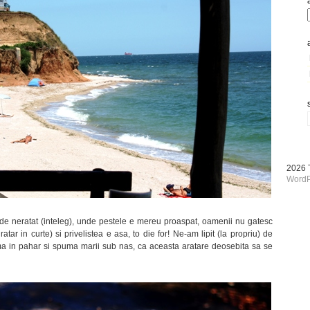
2026
WordP
e neratat (inteleg), unde pestele e mereu proaspat, oamenii nu gatesc
tar in curte) si privelistea e asa, to die for! Ne-am lipit (la propriu) de
a in pahar si spuma marii sub nas, ca aceasta aratare deosebita sa se