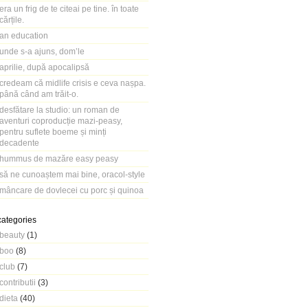
era un frig de te citeai pe tine. în toate
cărțile.
an education
unde s-a ajuns, dom’le
aprilie, după apocalipsă
credeam că midlife crisis e ceva nașpa.
până când am trăit-o.
desfătare la studio: un roman de
aventuri coproducție mazi-peasy,
pentru suflete boeme și minți
decadente
hummus de mazăre easy peasy
să ne cunoaștem mai bine, oracol-style
mâncare de dovlecei cu porc și quinoa
categories
beauty
(1)
boo
(8)
club
(7)
contributii
(3)
dieta
(40)