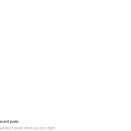
recent posts:
we don’t bleed when we don’t fight