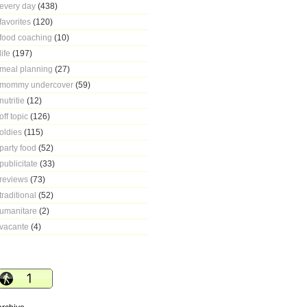
every day
(438)
favorites
(120)
food coaching
(10)
life
(197)
meal planning
(27)
mommy undercover
(59)
nutritie
(12)
off topic
(126)
oldies
(115)
party food
(52)
publicitate
(33)
reviews
(73)
traditional
(52)
umanitare
(2)
vacante
(4)