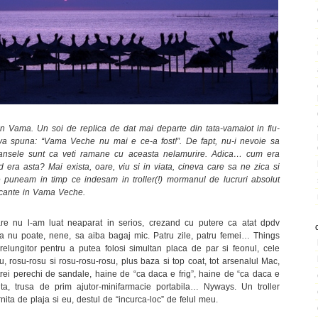
 in Vama. Un soi de replica de dat mai departe din tata-vamaiot in fiu-
sa va spuna: “Vama Veche nu mai e ce-a fost!”. De fapt, nu-i nevoie sa
 Sansele sunt ca veti ramane cu aceasta nelamurire. Adica… cum era
ra asta? Mai exista, oare, viu si in viata, cineva care sa ne zica si
e puneam in timp ce indesam in troller(!) mormanul de lucruri absolut
vacante in Vama Veche.
are nu l-am luat neaparat in serios, crezand cu putere ca atat dpdv
eia nu poate, nene, sa aiba bagaj mic. Patru zile, patru femei… Things
elungitor pentru a putea folosi simultan placa de par si feonul, cele
u, rosu-rosu si rosu-rosu-rosu, plus baza si top coat, tot arsenalul Mac,
, trei perechi de sandale, haine de “ca daca e frig”, haine de “ca daca e
uta, trusa de prim ajutor-minifarmacie portabila… Nyways. Un troller
rnita de plaja si eu, destul de “incurca-loc” de felul meu.