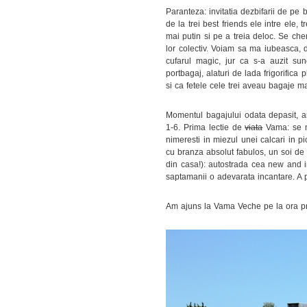
Paranteza: invitatia dezbifarii de pe
de la trei best friends ele intre ele,
mai putin si pe a treia deloc. Se chem
lor colectiv. Voiam sa ma iubeasca, 
cufarul magic, jur ca s-a auzit sun
portbagaj, alaturi de lada frigorifi
si ca fetele cele trei aveau bagaje m
Momentul bagajului odata depasit, a
1-6. Prima lectie de
viata
Vama: se me
nimeresti in miezul unei calcari in pi
cu branza absolut fabulos, un soi de ru
din casa!): autostrada cea new and i
saptamanii o adevarata incantare. A pat
Am ajuns la Vama Veche pe la ora pran