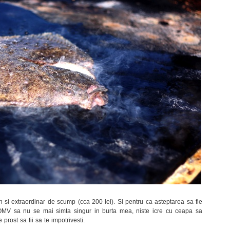
 si extraordinar de scump (cca 200 lei). Si pentru ca asteptarea sa fie
 OMV sa nu se mai simta singur in burta mea, niste icre cu ceapa sa
prost sa fii sa te impotrivesti.