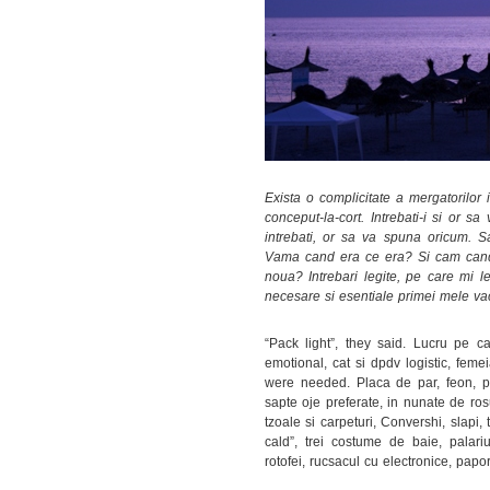
Exista o complicitate a mergatorilor
conceput-la-cort. Intrebati-i si or 
intrebati, or sa va spuna oricum.
Vama cand era ce era? Si cam cand e
noua? Intrebari legite, pe care mi l
necesare si esentiale primei mele 
“Pack light”, they said. Lucru pe c
emotional, cat si dpdv logistic, fem
were needed. Placa de par, feon, pr
sapte oje preferate, in nunate de ros
tzoale si carpeturi, Convershi, slapi
cald”, trei costume de baie, palari
rotofei, rucsacul cu electronice, papo