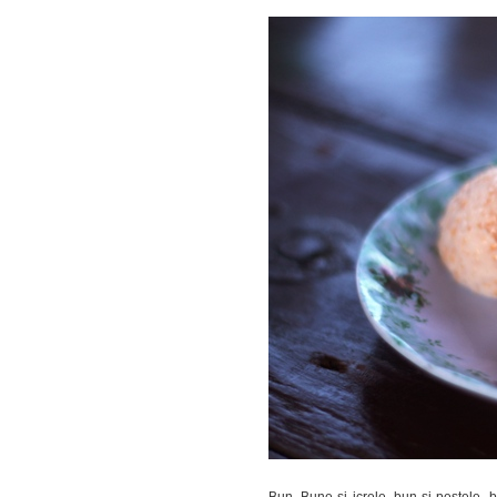
Bun. Bune si icrele, bun si pestele,