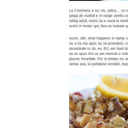
La Cherhana e loc viu, adica… cu vie
(plaja de nudisti e in range pentru 
rating adult, noroc ca a cazut la mon
scoici in fundu’ gol, fara sa indoaie
Acum, stiti, what happens in Vama s
nu o sa ma apuc sa va povestesc cat 
alcoolizate (o da, eu, EU, am baut do
sa va spun nici ca am mancat o cutie
glezne incantate. Pur si simplu nu ar
ramas asa, la purtatorul sensibil, du