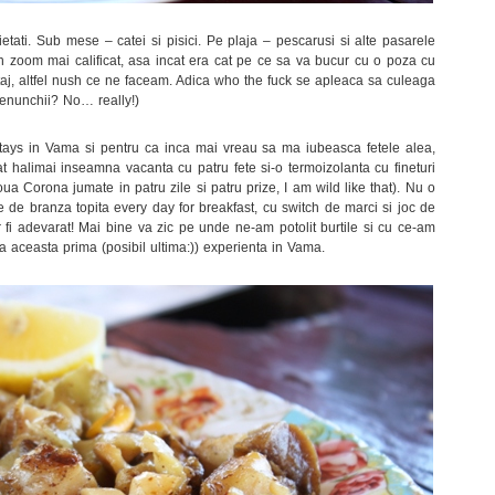
tati. Sub mese – catei si pisici. Pe plaja – pescarusi si alte pasarele
un zoom mai calificat, asa incat era cat pe ce sa va bucur cu o poza cu
taj, altfel nush ce ne faceam. Adica who the fuck se apleaca sa culeaga
 genunchii? No… really!)
tays in Vama si pentru ca inca mai vreau sa ma iubeasca fetele alea,
halimai inseamna vacanta cu patru fete si-o termoizolanta cu fineturi
ua Corona jumate in patru zile si patru prize, I am wild like that). Nu o
 de branza topita every day for breakfast, cu switch de marci si joc de
 fi adevarat! Mai bine va zic pe unde ne-am potolit burtile si cu ce-am
pa aceasta prima (posibil ultima:)) experienta in Vama.