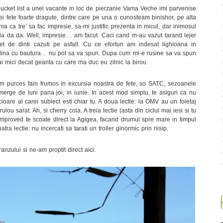
 bucket list a unei vacante in loc de pierzanie Vama Veche imi parvenise
 trei fete foarte dragute, dintre care pe una o cunosteam binishor, pe alta
a ca tre’ sa fac impresie, sa-mi justific prezenta in micul, dar inimosul
da da da. Well, impresie… am facut. Caci cand m-au vazut tarand lejer
et de dinti cazuti pe asfalt. Cu ce eforturi am indesat lighioana in
ca plina cu bautura… nu pot sa va spun. Dupa cum mi-e rusine sa va spun
ai mici decat geanta cu care ma duc eu zilnic la birou.
m purces fain frumos in excursia noastra de fete, so SATC, sezoanele
rge de luni pana joi, in iunie. In acest mod simplu, te asiguri ca nu
cioare al carei subiect esti chiar tu. A doua lectie: la OMV au un foietaj
lou sarat. Ah, si cherry cola. A treia lectie (asta din ciclul mai iesi si tu
mproved te scoate direct la Agigea, facand drumul spre mare in timpul
ra lectie: nu incercati sa tarati un troller ginormic prin nisip.
zului si ne-am proptit direct aici: