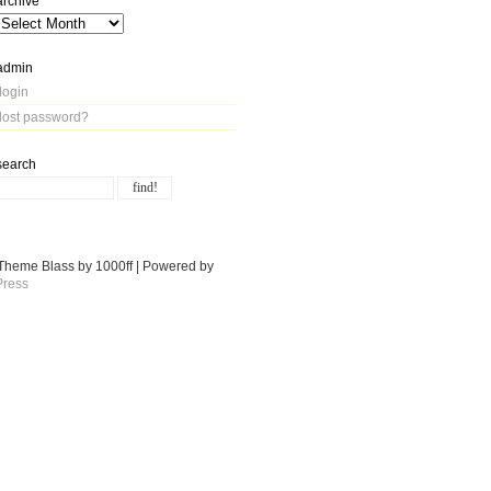
archive
admin
login
lost password?
search
Theme Blass by 1000ff | Powered by
ress