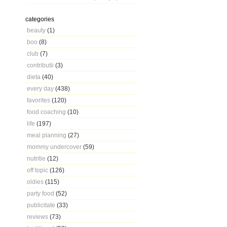
categories
beauty
(1)
boo
(8)
club
(7)
contributii
(3)
dieta
(40)
every day
(438)
favorites
(120)
food coaching
(10)
life
(197)
meal planning
(27)
mommy undercover
(59)
nutritie
(12)
off topic
(126)
oldies
(115)
party food
(52)
publicitate
(33)
reviews
(73)