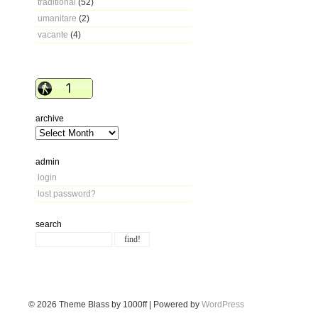
traditional
(52)
umanitare
(2)
vacante
(4)
archive
admin
login
lost password?
search
© 2026
Theme Blass by 1000ff | Powered by
WordPress