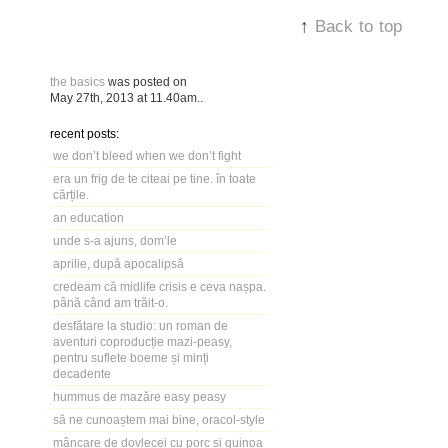
↑
Back to top
the basics
was posted on
May 27th, 2013
at
11.40am
..
recent posts:
we don’t bleed when we don’t fight
era un frig de te citeai pe tine. în toate
cărțile.
an education
unde s-a ajuns, dom’le
aprilie, după apocalipsă
credeam că midlife crisis e ceva nașpa.
până când am trăit-o.
desfătare la studio: un roman de
aventuri coproducție mazi-peasy,
pentru suflete boeme și minți
decadente
hummus de mazăre easy peasy
să ne cunoaștem mai bine, oracol-style
mâncare de dovlecei cu porc și quinoa