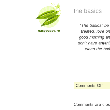
the basics
“The basics: be 
treated, love o
good morning and
don’t have anythi
clean the bat
on
Comments Off
the
basic
Comments are clos