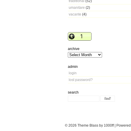
traditional
(52)
umanitare
(2)
vacante
(4)
archive
admin
login
lost password?
search
© 2026
Theme Blass by 1000ff | Powere