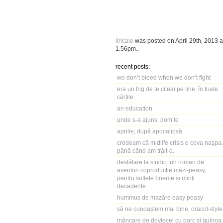
liricale
was posted on
April 29th, 2013
a
1.56pm
..
recent posts:
we don’t bleed when we don’t fight
era un frig de te citeai pe tine. în toate
cărțile.
an education
unde s-a ajuns, dom’le
aprilie, după apocalipsă
credeam că midlife crisis e ceva nașpa.
până când am trăit-o.
desfătare la studio: un roman de
aventuri coproducție mazi-peasy,
pentru suflete boeme și minți
decadente
hummus de mazăre easy peasy
să ne cunoaștem mai bine, oracol-style
mâncare de dovlecei cu porc și quinoa