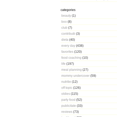
categories
beauty
(1)
boo
(8)
club
(7)
contributii
(3)
dieta
(40)
every day
(438)
favorites
(120)
food coaching
(10)
life
(197)
meal planning
(27)
mommy undercover
(59)
nutritie
(12)
off topic
(126)
oldies
(115)
party food
(52)
publicitate
(33)
reviews
(73)