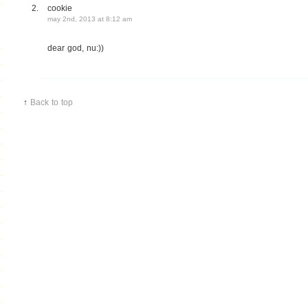
cookie
may 2nd, 2013 at 8:12 am
dear god, nu:))
↑
Back to top