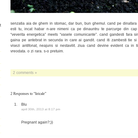
senzatia aia de ghem in stomac, dar bun, bun ghemul. cand pe dinafara est
t
esti tu, incat habar n-are nimeni ca pe dinauntru te parcurge din cap
“veverita energetica” meets “vasele comunicante”. cand gandesti fara sim
gaina pe antebrat in secunda in care ai gandit. cand iti zambesti tie si
visezi antifonat, neajuns si nestavilit. ziua cand devine evident ca in t
vreodata. o zi rara. s-o pretuim.
2 comments »
2 Responses to “liricale”
Blu
april 30th, 2013 at 8:17 pm
Pregnant again?;))