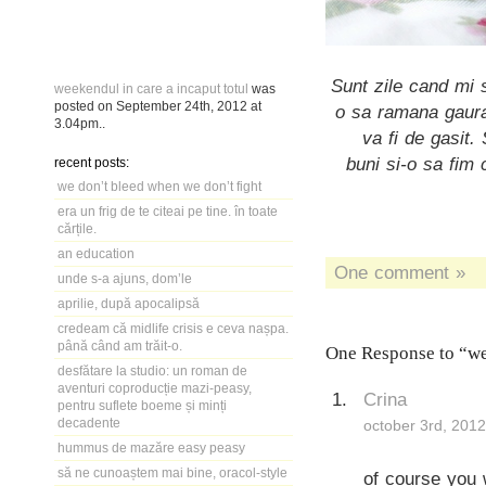
Sunt zile cand mi 
weekendul in care a incaput totul
was
posted on
September 24th, 2012
at
o sa ramana gaura,
3.04pm
..
va fi de gasit.
buni si-o sa fim 
recent posts:
we don’t bleed when we don’t fight
era un frig de te citeai pe tine. în toate
cărțile.
an education
One comment »
unde s-a ajuns, dom’le
aprilie, după apocalipsă
credeam că midlife crisis e ceva nașpa.
până când am trăit-o.
One Response to “wee
desfătare la studio: un roman de
aventuri coproducție mazi-peasy,
Crina
pentru suflete boeme și minți
decadente
october 3rd, 2012
hummus de mazăre easy peasy
să ne cunoaștem mai bine, oracol-style
of course you w