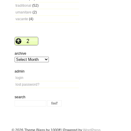
traditional
(52)
umanitare
(2)
vacante
(4)
archive
admin
login
lost password?
search
© 2026
Theme Blass by 1000ff | Powered by
WordPress