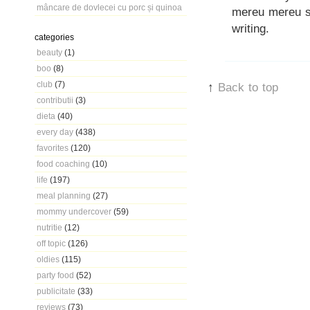
mâncare de dovlecei cu porc și quinoa
mereu mereu si-
writing.
categories
beauty
(1)
boo
(8)
club
(7)
↑
Back to top
contributii
(3)
dieta
(40)
every day
(438)
favorites
(120)
food coaching
(10)
life
(197)
meal planning
(27)
mommy undercover
(59)
nutritie
(12)
off topic
(126)
oldies
(115)
party food
(52)
publicitate
(33)
reviews
(73)