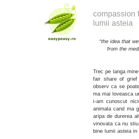
compassion fa
lumii asteia
“the idea that w
from the med
Trec pe langa mine
fair share of grie
observ ca se poate
ma mai loveasca ur
i-am cunoscut nici
animala cand ma ga
aripa de durerea al
vinovata ca nu sti
bine lumii asteia in