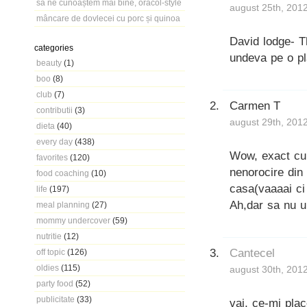
să ne cunoaștem mai bine, oracol-style
august 25th, 201
mâncare de dovlecei cu porc și quinoa
David lodge- T
categories
undeva pe o p
beauty
(1)
boo
(8)
club
(7)
Carmen T
contributii
(3)
august 29th, 201
dieta
(40)
every day
(438)
Wow, exact cu
favorites
(120)
nenorocire din
food coaching
(10)
casa(vaaaai ci
life
(197)
Ah,dar sa nu ui
meal planning
(27)
mommy undercover
(59)
nutritie
(12)
Cantecel
off topic
(126)
oldies
(115)
august 30th, 201
party food
(52)
publicitate
(33)
vai, ce-mi plac