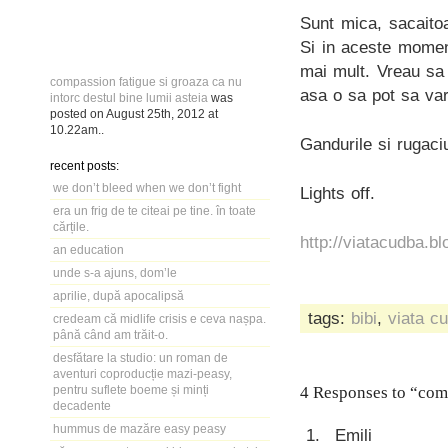
Sunt mica, sacaitoa
Si in aceste momen
mai mult. Vreau sa
compassion fatigue si groaza ca nu
asa o sa pot sa var
intorc destul bine lumii asteia
was
posted on
August 25th, 2012
at
10.22am
..
Gandurile si rugaci
recent posts:
we don’t bleed when we don’t fight
Lights off.
era un frig de te citeai pe tine. în toate
cărțile.
http://viatacudba.bl
an education
unde s-a ajuns, dom’le
aprilie, după apocalipsă
tags:
bibi
,
viata c
credeam că midlife crisis e ceva nașpa.
până când am trăit-o.
desfătare la studio: un roman de
aventuri coproducție mazi-peasy,
pentru suflete boeme și minți
4 Responses to “comp
decadente
hummus de mazăre easy peasy
Emili