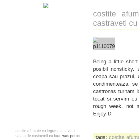
costite afu
castraveti cu 
Being a little short
posibil nonsticky,
ceapa sau prazul, 
condimenteaza, se 
castronas turnam i
tocat si servim cu
rough week, not m
Enjoy:D
costite afumate cu legume la tava si
salata de castraveti cu iaurt
was posted
tags:
costite afum