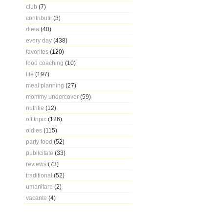
club
(7)
contributii
(3)
dieta
(40)
every day
(438)
favorites
(120)
food coaching
(10)
life
(197)
meal planning
(27)
mommy undercover
(59)
nutritie
(12)
off topic
(126)
oldies
(115)
party food
(52)
publicitate
(33)
reviews
(73)
traditional
(52)
umanitare
(2)
vacante
(4)