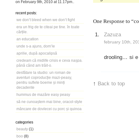
on
February 9th, 2010
at
11.17pm
..
recent posts:
we don’t bleed when we don’t fight
One Response to “cost
era un frig de te citeai pe tine. în toate
cărțile.
Zazuza
an education
february 10th, 20
unde s-a ajuns, dom’le
aprilie, după apocalipsă
drooling… si e
credeam că midlife crisis e ceva nașpa.
până când am trăit-o.
desfătare la studio: un roman de
aventuri coproducție mazi-peasy,
pentru suflete boeme și minți
↑
Back to top
decadente
hummus de mazăre easy peasy
să ne cunoaștem mai bine, oracol-style
mâncare de dovlecei cu porc și quinoa
categories
beauty
(1)
boo
(8)